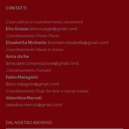
Anna da Re
CONTATTI
[anna.dare.comunicazione@gmail.
com]
Coordinamento Fumetti:
Case editrici e coordinamento recensioni
:
Fabio Malagnini
Elio Grasso
[eliovoyager@gmail.com]
[fabio.malagnini@gmail.
com]
Coordinamento Primo Piano
:
Coordinamento Pulp for kids e social
Elisabetta Michielin
[michielin.elisabetta@gmail.com]
media:
Coordinamento News in breve:
Valentina Marcoli
Anna da Re
[valentina.marcoli@gmail.
com]
[anna.dare.comunicazione@gmail.
com]
ARCHIVIO E AUTORI
Coordinamento Fumetti:
Fabio Malagnini
[fabio.malagnini@gmail.
com]
Coordinamento Pulp for kids e social media:
Valentina Marcoli
[valentina.marcoli@gmail.
com]
DAL NOSTRO ARCHIVIO