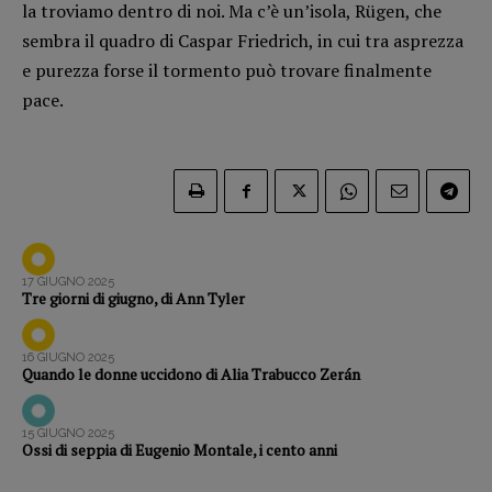
la troviamo dentro di noi. Ma c’è un’isola, Rügen, che
Opera prima
sembra il quadro di Caspar Friedrich, in cui tra asprezza
e purezza forse il tormento può trovare finalmente
DOSSIER
pace.
12 dicembre
Blade Runner 40
Editoria
Intelligenza Artificiale
Maestri sommersi
Pasolini 1922-2022
17 GIUGNO 2025
Tre giorni di giugno, di Ann Tyler
Psichedelia
Scienza
16 GIUGNO 2025
Stranimondi
Quando le donne uccidono di Alia Trabucco Zerán
Tornare a Ballard
Valerio Evangelisti
15 GIUGNO 2025
Ossi di seppia di Eugenio Montale, i cento anni
Vampirismi
Zong!