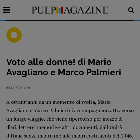
Voto alle donne! di Mario
Recensioni
Avagliano e Marco Palmieri
Primo Piano
Interviste
6 MARZO 2026
RUBRICHE
A ottant’anni da un momento di svolta, Mario
Archeologie del
Avagliano e Marco Palmieri ci accompagnano attraverso
presente
un lungo viaggio, che viene ripercorso per mezzo di
Fumetti
diari, lettere, memorie e altri documenti, dall’Unità
Libro & Film
d’Italia senza madri fino alle madri costituenti del 1946.
Pulp for kids