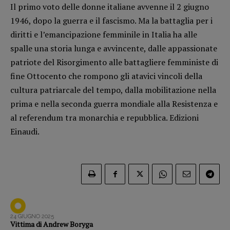
Il primo voto delle donne italiane avvenne il 2 giugno
Opera prima
1946, dopo la guerra e il fascismo. Ma la battaglia per i
diritti e l’emancipazione femminile in Italia ha alle
DOSSIER
spalle una storia lunga e avvincente, dalle appassionate
12 dicembre
patriote del Risorgimento alle battagliere femministe di
Blade Runner 40
fine Ottocento che rompono gli atavici vincoli della
Editoria
cultura patriarcale del tempo, dalla mobilitazione nella
Intelligenza Artificiale
prima e nella seconda guerra mondiale alla Resistenza e
Maestri sommersi
al referendum tra monarchia e repubblica. Edizioni
Pasolini 1922-2022
Einaudi.
Psichedelia
Scienza
Stranimondi
Tornare a Ballard
Valerio Evangelisti
Vampirismi
24 GIUGNO 2025
Vittima di Andrew Boryga