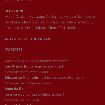
Anna da Re
[anna.dare.comunicazione@gmail.
com]
REDAZIONE
Coordinamento Fumetti:
Walter Catalano
,
Giuseppe Costigliola
,
Anna da Re
,
Roberto
Fabio Malagnini
Derobertis
,
Elio Grasso
,
Fabio Malagnini
,
Valentina Marcoli
,
[fabio.malagnini@gmail.
com]
Elisabetta Michielin
,
Roberto Sturm
,
Tania Tonin
Coordinamento Pulp for kids e social
media:
AUTORI e COLLABORATORI
Valentina Marcoli
[valentina.marcoli@gmail.
com]
CONTATTI
ARCHIVIO E AUTORI
Case editrici e coordinamento recensioni
:
Elio Grasso
[eliovoyager@gmail.com]
Coordinamento Primo Piano
:
Elisabetta Michielin
[michielin.elisabetta@gmail.com]
Coordinamento News in breve:
Anna da Re
[anna.dare.comunicazione@gmail.
com]
Coordinamento Fumetti: