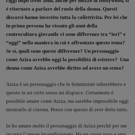
Oggi dopo trent’anni, anche per mezzo di Hollywood, si
Stranimondi
è ritornato a parlare del ruolo della donna. Questi
Tornare a Ballard
discorsi hanno investito tutta la collettività. Per lei che
Valerio Evangelisti
in prima persona ha vissuto gli anni della
Vampirismi
controcultura giovanile vi sono differenze tra “ieri” e
Zong!
“oggi” nella maniera in cui è affrontato questo tema?
Se sì, quali sono queste differenze? Un personaggio
DIRETTRICE RESPONSABILE
come Aziza avrebbe oggi la possibilità di esistere? Una
Antonella Marrone
donna come Aziza avrebbe diritto ad avere un senso?
R
EDAZIONE
Walter Catalano
,
Giuseppe Costigliola
,
Aziza è un personaggio che le femministe odierebbero e
Anna da Re
,
Roberto Derobertis
,
Elio
questo in un certo senso mi dispiace. Certamente è
Grasso
,
Fabio Malagnini
,
Valentina
possibile amare come Aziza, ma sarebbe impossibile oggi
Marcoli
,
Elisabetta Michielin
,
Nicole
mostrarlo al cinema. Penso con questo di aver detto tutto.
Spallina
,
Roberto Sturm
,
Tania Tonin
CONTATTI
Io ho amato molto il personaggio di Aziza perché per me
Case editrici e coordinamento
incarna l’amore incondizionato. Ha un cuore puro e ama