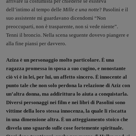
Archeologie del
arrivare la costumista per chiederle se esisteva
presente
dell’intimo al tempo delle
Mille e una notte
? Pasolini e il
Fumetti
suo assistente mi guardavano dicendomi “Non
Libro & Film
preoccuparti, non è trasparente, non si vede niente”.
Pulp for kids
Tenni il broncio. Nella scena seguente dovevo piangere e
Opera prima
alla fine piansi per davvero.
Aziza è un personaggio molto particolare. È una
DOSSIER
ragazza promessa in sposa a suo cugino, e nonostante
12 dicembre
ciò vi è in lei, per lui, un affetto sincero. È innocente al
Blade Runner 40
punto tale che non solo perdona la relazione di Aziz con
Editoria
un’altra donna, ma addirittura lo aiuta a conquistarla.
Intelligenza Artificiale
Diversi personaggi nei film e nei libri di Pasolini sono
Maestri sommersi
vittime della loro stessa innocenza, la quale li riscatta
Pasolini 1922-2022
in una dimensione altra. È un atteggiamento stoico che
Psichedelia
disvela uno sguardo sulle cose fortemente spirituale.
Scienza