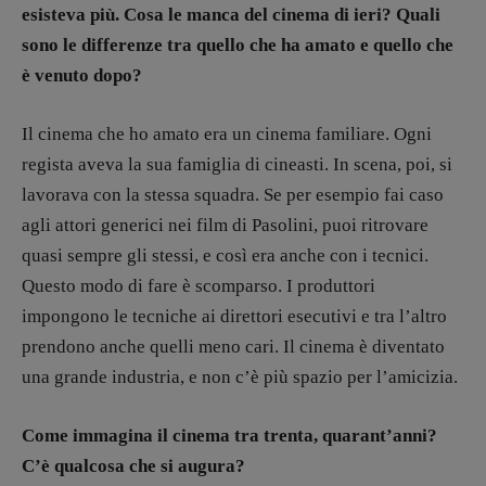
esisteva più. Cosa le manca del cinema di ieri? Quali
sono le differenze tra quello che ha amato e quello che
è venuto dopo?
Il cinema che ho amato era un cinema familiare. Ogni
regista aveva la sua famiglia di cineasti. In scena, poi, si
lavorava con la stessa squadra. Se per esempio fai caso
agli attori generici nei film di Pasolini, puoi ritrovare
quasi sempre gli stessi, e così era anche con i tecnici.
Questo modo di fare è scomparso. I produttori
impongono le tecniche ai direttori esecutivi e tra l’altro
prendono anche quelli meno cari. Il cinema è diventato
una grande industria, e non c’è più spazio per l’amicizia.
Come immagina il cinema tra trenta, quarant’anni?
Copyright © 2018 – 2023 Pulp Magazine –
Associazione Pulp Magazine – registrazione
C’è qualcosa che si augura?
Tribunale Milano n° 5864/2023 – cod. fis.