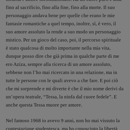
recensioni
:
fino al sacrificio, fino alla fine, fino alla morte. Il suo
Elio Grasso
[eliovoyager@gmail.com]
personaggio andava bene per quelle che erano le mie
Coordinamento Primo Piano
:
Elisabetta Michielin
fantasie romantiche a quel tempo, inoltre, sì, è vero, il
[michielin.elisabetta@gmail.com]
suo amore assoluto la rende a suo modo un personaggio
Coordinamento News in breve:
mistico. Per un gioco del caso, poi, il percorso spirituale
Anna da Re
è stato qualcosa di molto importante nella mia vita,
[anna.dare.comunicazione@gmail.
com]
Coordinamento Fumetti:
dunque posso dire che già prima in qualche parte di me
Fabio Malagnini
ero Aziza, sempre alla ricerca di un amore assoluto,
[fabio.malagnini@gmail.
com]
sebbene non l’ho mai ricercato in una relazione, ma in
Coordinamento Pulp for kids e social
tutte le persone con le quali avevo a che fare. E poi ciò
media:
che mi sorprende e mi diverte è che il mio nome derivi da
Valentina Marcoli
[valentina.marcoli@gmail.
com]
un’opera teatrale, “Tessa, la ninfa dal cuore fedele”. E
anche questa Tessa muore per amore.
ARCHIVIO E AUTORI
Nel famoso 1968 io avevo 9 anni, non ho mai vissuto la
contestazione studentesca, ma ho conosciuto la libertà