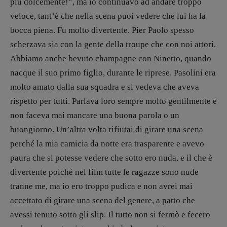
più dolcemente!”, ma io continuavo ad andare troppo
veloce, tant’è che nella scena puoi vedere che lui ha la
bocca piena. Fu molto divertente. Pier Paolo spesso
scherzava sia con la gente della troupe che con noi attori.
Abbiamo anche bevuto champagne con Ninetto, quando
nacque il suo primo figlio, durante le riprese. Pasolini era
molto amato dalla sua squadra e si vedeva che aveva
rispetto per tutti. Parlava loro sempre molto gentilmente e
non faceva mai mancare una buona parola o un
buongiorno. Un’altra volta rifiutai di girare una scena
perché la mia camicia da notte era trasparente e avevo
paura che si potesse vedere che sotto ero nuda, e il che è
Recensioni
divertente poiché nel film tutte le ragazze sono nude
Primo Piano
tranne me, ma io ero troppo pudica e non avrei mai
Interviste
accettato di girare una scena del genere, a patto che
RUBRICHE
avessi tenuto sotto gli slip. Il tutto non si fermò e fecero