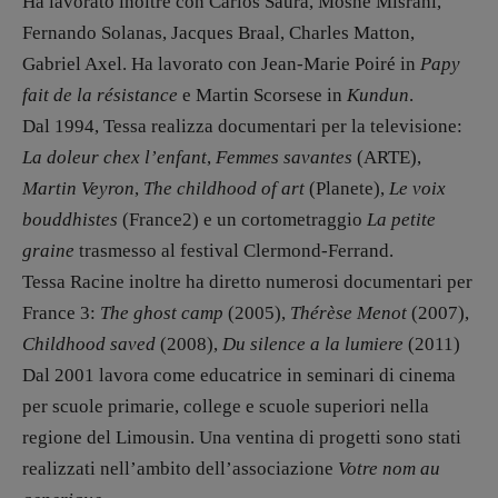
Ha lavorato inoltre con Carlos Saura, Moshe Misrahi,
Fernando Solanas, Jacques Braal, Charles Matton,
Gabriel Axel. Ha lavorato con Jean-Marie Poiré in
Papy
fait de la résistance
e Martin Scorsese in
Kundun
.
Dal 1994, Tessa realizza documentari per la televisione:
La doleur chex l’enfant
,
Femmes savantes
(ARTE),
Martin Veyron
,
The childhood of art
(Planete),
Le voix
bouddhistes
(France2) e un cortometraggio
La petite
graine
trasmesso al festival Clermond-Ferrand.
Tessa Racine inoltre ha diretto numerosi documentari per
France 3:
The ghost camp
(2005),
Thérèse Menot
(2007),
Childhood saved
(2008),
Du silence a la lumiere
(2011)
Dal 2001 lavora come educatrice in seminari di cinema
per scuole primarie, college e scuole superiori nella
regione del Limousin. Una ventina di progetti sono stati
realizzati nell’ambito dell’associazione
Votre nom au