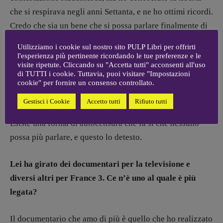
che si respirava negli anni Settanta, e ne ho ottimi ricordi.
Credo che sia un bene che si possa parlare finalmente di
abusi sessuali ed essere ascoltate, ma non mi piace la
Utilizziamo i cookie sul nostro sito PULP Libri per offrirti
caccia alle streghe e il clima di puritanesimo che prevale
l'esperienza più pertinente ricordando le tue preferenze e le
visite ripetute. Cliccando su "Accetta tutti" acconsenti all'uso
oggi. Già a quel tempo per Pier Paolo era diventato
di TUTTI i cookie. Tuttavia, puoi visitare "Impostazioni
praticamente impossibile fare un film. Tutti i suoi film
cookie" per fornire un consenso controllato.
sono politicamente scorretti e oggi non ne avrebbe fatto
Gestisci i Cookie
Accetto tutti
Rifiuto tutti
nemmeno uno, né
Salò
, né
Il fiore delle mille e una notte
.
Esiste una forma di autocensura che fa sì che nessuno
possa più parlare, e questo lo detesto.
Lei ha girato dei documentari per la televisione e
diversi altri per France 3. Ce n’è uno al quale è più
legata?
Il documentario che amo di più è quello che ho realizzato