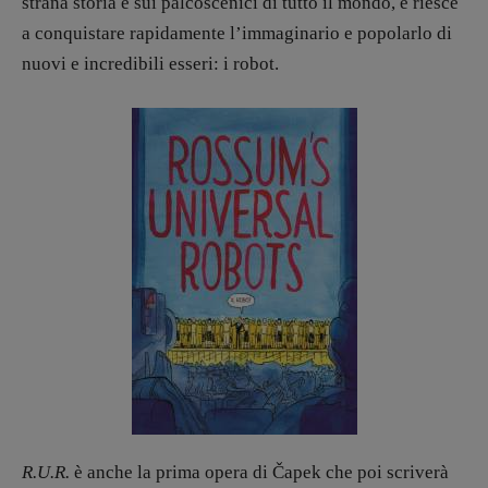
Interviste
strana storia è sui palcoscenici di tutto il mondo, e riesce
RUBRICHE
a conquistare rapidamente l’immaginario e popolarlo di
Archeologie del
nuovi e incredibili esseri: i robot.
presente
Fumetti
Libro & Film
Pulp for kids
Opera prima
DOSSIER
12 dicembre
Blade Runner 40
Editoria
Intelligenza Artificiale
Maestri sommersi
Pasolini 1922-2022
R.U.R.
è anche la prima opera di Čapek che poi scriverà