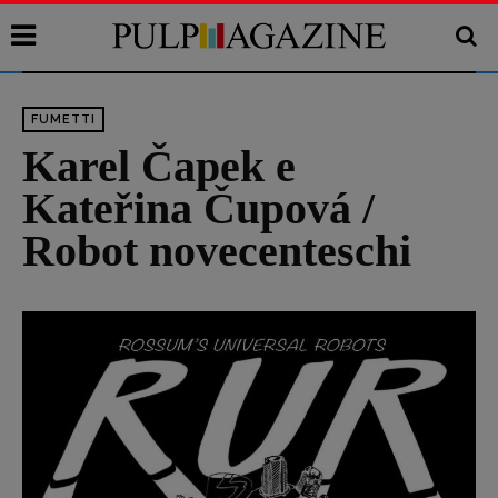
FUMETTI
Karel Čapek e
Kateřina Čupová /
Robot novecenteschi