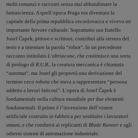
Psichedelia
molti romanzi e racconti senza mai abbandonare la
Scienza
fantascienza. A quell’epoca Praga era diventata la
Stranimondi
capitale della prima repubblica cecoslovacca e viveva un
Tornare a Ballard
importante fervore culturale. Soprattutto suo fratello
Valerio Evangelisti
Josef Čapek, pittore e scrittore, contribuì alla stesura del
Vampirismi
testo e a intentare la parola “robot”. In un precedente
Zong!
racconto intitolato
L’ubriacone
, che costituisce una sorta
di prologo di
R.U.R.
, la creatura meccanica è chiamata
“automat”, ma Josef gli proporrà una derivazione del
DIRETTRICE RESPONSABILE
Antonella Marrone
termine ceco
robota
che stava a rappresentare “persona
addetta a lavori faticosi”. L’opera di Josef Čapek è
R
EDAZIONE
fondamentale nella cultura mondiale per due elementi
Walter Catalano
,
Giuseppe Costigliola
,
fondamentali. Il primo è l’invenzione dell’essere
Anna da Re
,
Roberto Derobertis
,
Elio
Grasso
,
Fabio Malagnini
,
Valentina
artificiale costruito in fabbrica per sostituire i lavoratori
Marcoli
,
Elisabetta Michielin
,
Nicole
umani, e che condurrà ai replicanti di
Blade Runner
e agli
Spallina
,
Roberto Sturm
,
Tania Tonin
odierni sistemi di automazione industriale.