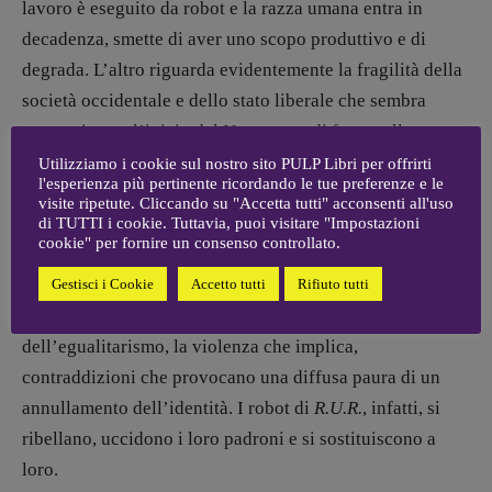
lavoro è eseguito da robot e la razza umana entra in
decadenza, smette di aver uno scopo produttivo e di
degrada. L’altro riguarda evidentemente la fragilità della
società occidentale e dello stato liberale che sembra
caratterizzare l’inizio del Novecento di fronte alle
istanze sempre più forti delle masse. Čapek coglie la
Utilizziamo i cookie sul nostro sito PULP Libri per offrirti
l'esperienza più pertinente ricordando le tue preferenze e le
grande novità della rivoluzione bolscevica e ancora non
visite ripetute. Cliccando su "Accetta tutti" acconsenti all'uso
immagina la possibilità che i lavoratori possano anche
di TUTTI i cookie. Tuttavia, puoi visitare "Impostazioni
cookie" per fornire un consenso controllato.
essere impegnati in una sorta di rivoluzione
conservatrice. In ogni caso ha compreso la grande
Gestisci i Cookie
Accetto tutti
Rifiuto tutti
potenzialità della vita collettiva e le contraddizioni
dell’egualitarismo, la violenza che implica,
contraddizioni che provocano una diffusa paura di un
annullamento dell’identità. I robot di
R.U.R.
, infatti, si
ribellano, uccidono i loro padroni e si sostituiscono a
loro.