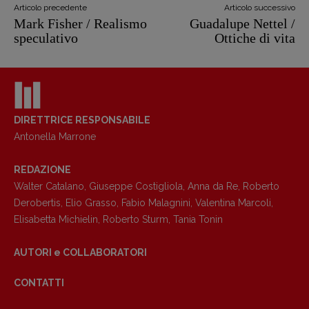
Copyright © 2018 – 2023 Pulp Magazine –
Articolo precedente
Articolo successivo
Associazione Pulp Magazine – registrazione
Mark Fisher / Realismo
Guadalupe Nettel /
Tribunale Milano n° 5864/2023 – cod. fis.
speculativo
Ottiche di vita
97943720157 –
Privacy
DIRETTRICE RESPONSABILE
Antonella Marrone
REDAZIONE
Walter Catalano
,
Giuseppe Costigliola
,
Anna da Re
,
Roberto
Derobertis
,
Elio Grasso
,
Fabio Malagnini
,
Valentina Marcoli
,
Elisabetta Michielin
,
Roberto Sturm
,
Tania Tonin
AUTORI e COLLABORATORI
CONTATTI