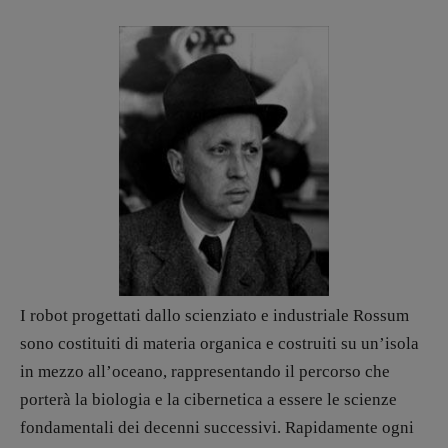
CONTATTI
Case editrici e coordinamento
recensioni
:
Elio Grasso
[eliovoyager@gmail.com]
Coordinamento Primo Piano
:
Elisabetta Michielin
[michielin.elisabetta@gmail.com]
Coordinamento News in breve:
Anna da Re
[anna.dare.comunicazione@gmail.
com]
Coordinamento Fumetti:
Fabio Malagnini
[fabio.malagnini@gmail.
com]
I robot progettati dallo scienziato e industriale Rossum
Coordinamento Pulp for kids e social
media:
sono costituiti di materia organica e costruiti su un’isola
Valentina Marcoli
in mezzo all’oceano, rappresentando il percorso che
[valentina.marcoli@gmail.
com]
porterà la biologia e la cibernetica a essere le scienze
ARCHIVIO E AUTORI
fondamentali dei decenni successivi. Rapidamente ogni