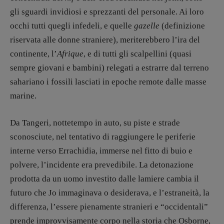
R
EDAZIONE
gli sguardi invidiosi e sprezzanti del personale. Ai loro
Walter Catalano
,
Giuseppe Costigliola
,
Anna da Re
,
Roberto Derobertis
,
Elio
occhi tutti quegli infedeli, e quelle
gazelle
(definizione
Grasso
,
Fabio Malagnini
,
Valentina
riservata alle donne straniere), meriterebbero l’ira del
Marcoli
,
Elisabetta Michielin
,
Nicole
continente, l’
Afrique
, e di tutti gli scalpellini (quasi
Spallina
,
Roberto Sturm
,
Tania Tonin
sempre giovani e bambini) relegati a estrarre dal terreno
CONTATTI
sahariano i fossili lasciati in epoche remote dalle masse
Case editrici e coordinamento
marine.
recensioni
:
Elio Grasso
[eliovoyager@gmail.com]
Da Tangeri, nottetempo in auto, su piste e strade
Coordinamento Primo Piano
:
sconosciute, nel tentativo di raggiungere le periferie
Elisabetta Michielin
[michielin.elisabetta@gmail.com]
interne verso Errachidia, immerse nel fitto di buio e
Coordinamento News in breve:
polvere, l’incidente era prevedibile. La detonazione
Anna da Re
prodotta da un uomo investito dalle lamiere cambia il
[anna.dare.comunicazione@gmail.
com]
futuro che Jo immaginava o desiderava, e l’estraneità, la
Coordinamento Fumetti:
Fabio Malagnini
differenza, l’essere pienamente stranieri e “occidentali”
[fabio.malagnini@gmail.
com]
prende improvvisamente corpo nella storia che Osborne,