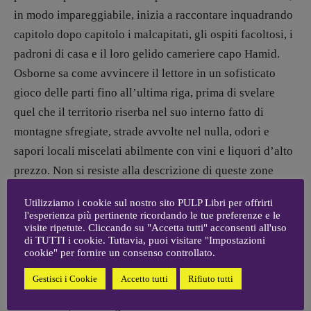
Coordinamento Pulp for kids e social
in modo impareggiabile, inizia a raccontare inquadrando
media:
capitolo dopo capitolo i malcapitati, gli ospiti facoltosi, i
Valentina Marcoli
padroni di casa e il loro gelido cameriere capo Hamid.
[valentina.marcoli@gmail.
com]
Osborne sa come avvincere il lettore in un sofisticato
ARCHIVIO E AUTORI
gioco delle parti fino all’ultima riga, prima di svelare
quel che il territorio riserba nel suo interno fatto di
montagne sfregiate, strade avvolte nel nulla, odori e
sapori locali miscelati abilmente con vini e liquori d’alto
prezzo. Non si resiste alla descrizione di queste zone
oscure, ripiene di un calore assurdo che nemmeno la
Utilizziamo i cookie sul nostro sito PULP Libri per offrirti
vasta piscina, dove ogni ospite può divertirsi, riesce a
l'esperienza più pertinente ricordando le tue preferenze e le
visite ripetute. Cliccando su "Accetta tutti" acconsenti all'uso
contrastare. Osborne, viaggiatore immenso, nulla vuole
di TUTTI i cookie. Tuttavia, puoi visitare "Impostazioni
ostacolare affinché le mutevoli figure dei fossili ci
cookie" per fornire un consenso controllato.
entrino nelle menti suscitando almeno una pallida idea di
Gestisci i Cookie
Accetto tutti
Rifiuto tutti
quanto la gente marocchina paventa: mostri giunti da
altri mondi, che bisogna temere ma che danno