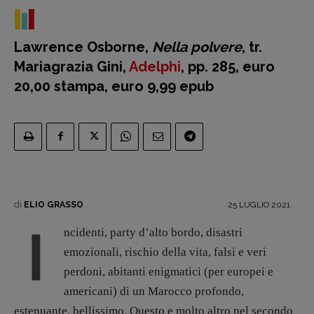
Lawrence Osborne,
Nella polvere
, tr.
Recensioni
Mariagrazia Gini,
Adelphi
, pp. 285, euro
Primo Piano
20,00 stampa, euro 9,99 epub
Interviste
RUBRICHE
Archeologie del
presente
Fumetti
Libro & Film
di
25 LUGLIO 2021
ELIO GRASSO
Pulp for kids
I
ncidenti, party d’alto bordo, disastri
Opera prima
emozionali, rischio della vita, falsi e veri
perdoni, abitanti enigmatici (per europei e
DOSSIER
americani) di un Marocco profondo,
12 dicembre
estenuante, bellissimo. Questo e molto altro nel secondo