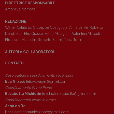
DIRETTRICE RESPONSABILE
Antonella Marrone
REDAZIONE
Walter Catalano
,
Giuseppe Costigliola
,
Anna da Re
,
Roberto
Derobertis
,
Elio Grasso
,
Fabio Malagnini
,
Valentina Marcoli
,
Copyright © 2018 – 2023 Pulp Magazine –
Elisabetta Michielin
,
Roberto Sturm
,
Tania Tonin
Associazione Pulp Magazine – registrazione
Tribunale Milano n° 5864/2023 – cod. fis.
AUTORI e COLLABORATORI
97943720157 –
Privacy
CONTATTI
Case editrici e coordinamento recensioni
:
Elio Grasso
[eliovoyager@gmail.com]
Coordinamento Primo Piano
:
Elisabetta Michielin
[michielin.elisabetta@gmail.com]
Coordinamento News in breve:
Anna da Re
[anna.dare.comunicazione@gmail.
com]