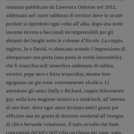
Blade Runner 40
romanzo pubblicato da Lawrence Osborne nel 2012,
Editoria
addensato nel cuore sabbioso di territori dove le
strade
Intelligenza Artificiale
perdute
si riperdono ogni volta all’alba, dopo una notte
Maestri sommersi
insonne dovuta a baccanali incomprensibili per gli
Pasolini 1922-2022
abitanti dei luoghi sotto le colonne d’Ercole. La coppia
Psichedelia
inglese, Jo e David, vi sbarcano avendo l’impressione di
Scienza
oltrepassare una porta (una porta in verità inesorabile)
Stranimondi
che li risucchia nell’atmosfera addensata di sabbia,
Tornare a Ballard
vernice, pepe nero e birra irrancidita, mentre loro
Valerio Evangelisti
agognano un gin tonic estremamente alcolico. Li
Vampirismi
attendono gli amici Dally e Richard, coppia felicemente
Zong!
gay, nella loro magione straricca e strakitsch, all’interno
di uno
ksar
, dove ogni anno invitano amici giunti per
DIRETTRICE RESPONSABILE
officiare una tre giorni di sfarzoso weekend all’insegna
Antonella Marrone
di cibi e bevande voluttuose. Il tutto avvolto dai fumi
concentrati del
kif
e dell’erba racchiusa nei joint, sotto