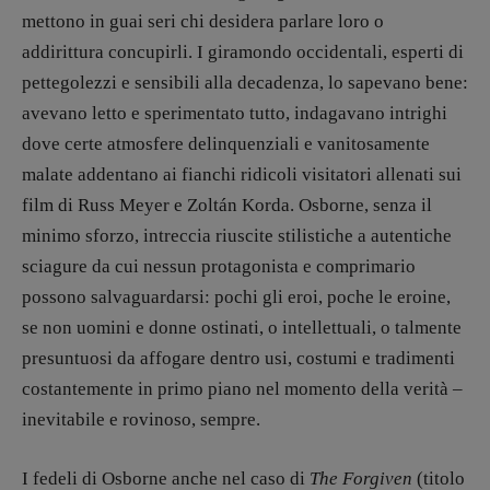
mettono in guai seri chi desidera parlare loro o
addirittura concupirli. I giramondo occidentali, esperti di
pettegolezzi e sensibili alla decadenza, lo sapevano bene:
avevano letto e sperimentato tutto, indagavano intrighi
dove certe atmosfere delinquenziali e vanitosamente
malate addentano ai fianchi ridicoli visitatori allenati sui
film di Russ Meyer e Zoltán Korda. Osborne, senza il
minimo sforzo, intreccia riuscite stilistiche a autentiche
sciagure da cui nessun protagonista e comprimario
possono salvaguardarsi: pochi gli eroi, poche le eroine,
se non uomini e donne ostinati, o intellettuali, o talmente
presuntuosi da affogare dentro usi, costumi e tradimenti
costantemente in primo piano nel momento della verità –
inevitabile e rovinoso, sempre.
I fedeli di Osborne anche nel caso di
The Forgiven
(titolo