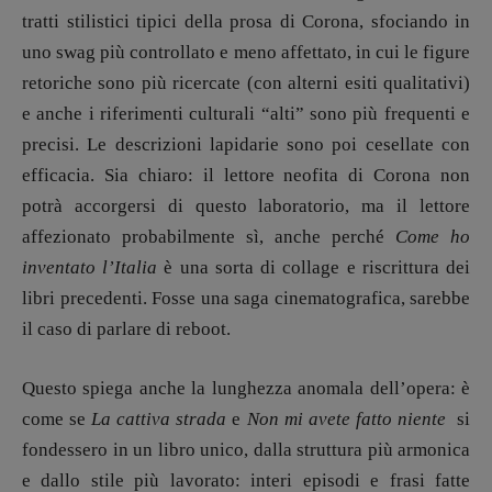
Marcoli
,
Elisabetta Michielin
,
Nicole
tratti stilistici tipici della prosa di Corona, sfociando in
Spallina
,
Roberto Sturm
,
Tania Tonin
uno swag più controllato e meno affettato, in cui le figure
retoriche sono più ricercate (con alterni esiti qualitativi)
CONTATTI
e anche i riferimenti culturali “alti” sono più frequenti e
Case editrici e coordinamento
precisi. Le descrizioni lapidarie sono poi cesellate con
recensioni
:
Elio Grasso
[eliovoyager@gmail.com]
efficacia. Sia chiaro: il lettore neofita di Corona non
Coordinamento Primo Piano
:
potrà accorgersi di questo laboratorio, ma il lettore
Elisabetta Michielin
affezionato probabilmente sì, anche perché
Come ho
[michielin.elisabetta@gmail.com]
inventato l’Italia
è una sorta di collage e riscrittura dei
Coordinamento News in breve:
Anna da Re
libri precedenti. Fosse una saga cinematografica, sarebbe
[anna.dare.comunicazione@gmail.
com]
il caso di parlare di reboot.
Coordinamento Fumetti:
Fabio Malagnini
Questo spiega anche la lunghezza anomala dell’opera: è
[fabio.malagnini@gmail.
com]
come se
La cattiva strada
e
Non mi avete fatto niente
si
Coordinamento Pulp for kids e social
media:
fondessero in un libro unico, dalla struttura più armonica
Valentina Marcoli
e dallo stile più lavorato: interi episodi e frasi fatte