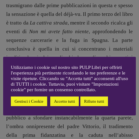
[valentina.marcoli@gmail.
com]
trasmigrano dalle prime pubblicazioni in questa e spesso
ARCHIVIO E AUTORI
la sensazione è quella del déjà-vu. Il primo terzo del libro
è tratto da
La cattiva strada
, mentre il secondo ricalca gli
eventi di
Non mi avete fatto niente
, approfondendo le
sequenze carcerarie e la fuga in Spagna. La parte
conclusiva è quella in cui si concentrano i materiali
inediti, alcuni dei quali chiudono gli archi narrativi
lasciati aperti nelle opere precedenti.
Utilizziamo i cookie sul nostro sito PULP Libri per offrirti
l'esperienza più pertinente ricordando le tue preferenze e le
visite ripetute. Cliccando su "Accetta tutti" acconsenti all'uso
A ogni modo, gli episodi più scabrosi (o squallidi, come
di TUTTI i cookie. Tuttavia, puoi visitare "Impostazioni
cookie" per fornire un consenso controllato.
la storia dell’aborto della moglie o l’uso di stupefacenti)
sono sfumati e meno espliciti rispetto ai primi testi, ma
Gestisci i Cookie
Accetto tutti
Rifiuto tutti
per il resto c’è tutto: la voce in prima persona rivolta al
pubblico a sfondare instancabilmente la quarta parete,
l’ombra onnipresente del padre Vittorio, il tradimento
della prima fidanzatina e la caduta nell’abisso