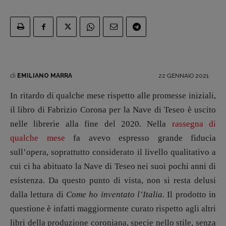
Recensioni
Primo Piano
Interviste
RUBRICHE
Archeologie del
di
presente
22 GENNAIO 2021
EMILIANO MARRA
Fumetti
In ritardo di qualche mese rispetto alle promesse iniziali,
Libro & Film
il libro di Fabrizio Corona per la Nave di Teseo è uscito
Pulp for kids
nelle librerie alla fine del 2020. Nella
rassegna di
Opera prima
qualche mese
fa avevo espresso grande fiducia
sull’opera, soprattutto considerato il livello qualitativo a
DOSSIER
cui ci ha abituato la Nave di Teseo nei suoi pochi anni di
12 dicembre
esistenza. Da questo punto di vista, non si resta delusi
Blade Runner 40
dalla lettura di
Come ho inventato l’Italia.
Il prodotto in
Editoria
questione è infatti maggiormente curato rispetto agli altri
Intelligenza Artificiale
libri della produzione coroniana, specie nello stile, senza