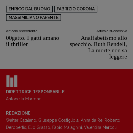
ENRICO DAL BUONO
FABRIZIO CORONA
MASSIMILIANO PARENTE
Articolo precedente
Articolo successivo
00gatto. I gatti amano
Analfabetismo allo
il thriller
specchio. Ruth Rendell,
La morte non sa
leggere
DIRETTRICE RESPONSABILE
Antonella Marrone
REDAZIONE
Walter Catalano
,
Giuseppe Costigliola
,
Anna da Re
,
Roberto
Derobertis
,
Elio Grasso
,
Fabio Malagnini
,
Valentina Marcoli
,