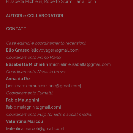
Elisabetta Michielin
,
Roberto Sturm
,
Tania Tonin
AUTORI e COLLABORATORI
Copyright © 2018 – 2023 Pulp Magazine –
Associazione Pulp Magazine – registrazione
CONTATTI
Tribunale Milano n° 5864/2023 – cod. fis.
97943720157 –
Privacy
Case editrici e coordinamento recensioni
:
Elio Grasso
[eliovoyager@gmail.com]
Coordinamento Primo Piano
:
Elisabetta Michielin
[michielin.elisabetta@gmail.com]
Coordinamento News in breve:
Anna da Re
[anna.dare.comunicazione@gmail.
com]
Coordinamento Fumetti:
Fabio Malagnini
[fabio.malagnini@gmail.
com]
Coordinamento Pulp for kids e social media:
Valentina Marcoli
[valentina.marcoli@gmail.
com]