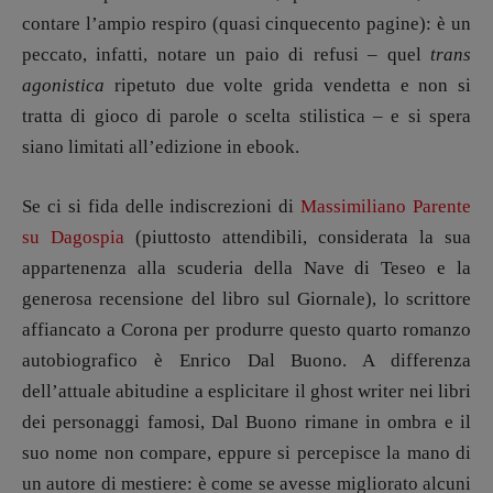
Maestri sommersi
contare l’ampio respiro (quasi cinquecento pagine): è un
Pasolini 1922-2022
peccato, infatti, notare un paio di refusi – quel
trans
Psichedelia
agonistica
ripetuto due volte grida vendetta e non si
Scienza
tratta di gioco di parole o scelta stilistica – e si spera
Stranimondi
siano limitati all’edizione in ebook.
Tornare a Ballard
Se ci si fida delle indiscrezioni di
Massimiliano Parente
Valerio Evangelisti
su Dagospia
(piuttosto attendibili, considerata la sua
Vampirismi
appartenenza alla scuderia della Nave di Teseo e la
Zong!
generosa recensione del libro sul Giornale), lo scrittore
affiancato a Corona per produrre questo quarto romanzo
DIRETTRICE RESPONSABILE
autobiografico è Enrico Dal Buono. A differenza
Antonella Marrone
dell’attuale abitudine a esplicitare il ghost writer nei libri
R
EDAZIONE
dei personaggi famosi, Dal Buono rimane in ombra e il
Walter Catalano
,
Giuseppe Costigliola
,
suo nome non compare, eppure si percepisce la mano di
Anna da Re
,
Roberto Derobertis
,
Elio
un autore di mestiere: è come se avesse migliorato alcuni
Grasso
,
Fabio Malagnini
,
Valentina