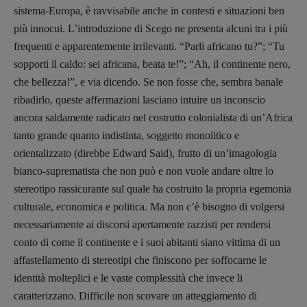
sistema-Europa, è ravvisabile anche in contesti e situazioni ben
più innocui. L’introduzione di Scego ne presenta alcuni tra i più
frequenti e apparentemente irrilevanti. “Parli africano tu?”; “Tu
sopporti il caldo: sei africana, beata te!”; “Ah, il continente nero,
che bellezza!”, e via dicendo. Se non fosse che, sembra banale
ribadirlo, queste affermazioni lasciano intuire un inconscio
ancora saldamente radicato nel costrutto colonialista di un’Africa
tanto grande quanto indistinta, soggetto monolitico e
orientalizzato (direbbe Edward Said), frutto di un’imagologia
bianco-suprematista che non può e non vuole andare oltre lo
stereotipo rassicurante sul quale ha costruito la propria egemonia
culturale, economica e politica. Ma non c’è bisogno di volgersi
necessariamente ai discorsi apertamente razzisti per rendersi
conto di come il continente e i suoi abitanti siano vittima di un
affastellamento di stereotipi che finiscono per soffocarne le
identità molteplici e le vaste complessità che invece li
caratterizzano. Difficile non scovare un atteggiamento di