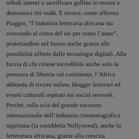
Tribunale Milano n° 5864/2023 – cod. fis.
tribali intenti a sacrificare galline in osceni e
97943720157 –
Privacy
demoniaci riti vudù. E invece, come afferma
Piaggio, “l’industria letteraria africana sta
crescendo al ritmo del sei per cento l’anno”,
proiettandosi nel futuro anche grazie alle
possibilità offerte dalle tecnologie digitali. Alla
faccia di chi ritiene incredibile anche solo la
presenza di librerie sul continente, l’Africa
abbonda di riviste online, blogger letterari ed
eventi culturali ospitati sui social network.
Perché, sulla scia del grande successo
internazionale dell’industria cinematografica
nigeriana (la cosiddetta Nollywood), anche la
letteratura africana, grazie alla crescita