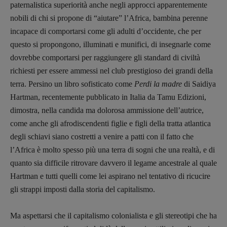
paternalistica superiorità anche negli approcci apparentemente
nobili di chi si propone di “aiutare” l’Africa, bambina perenne
incapace di comportarsi come gli adulti d’occidente, che per
questo si propongono, illuminati e munifici, di insegnarle come
dovrebbe comportarsi per raggiungere gli standard di civiltà
richiesti per essere ammessi nel club prestigioso dei grandi della
terra. Persino un libro sofisticato come
Perdi la madre
di Saidiya
Hartman, recentemente pubblicato in Italia da Tamu Edizioni,
dimostra, nella candida ma dolorosa ammissione dell’autrice,
come anche gli afrodiscendenti figlie e figli della tratta atlantica
degli schiavi siano costretti a venire a patti con il fatto che
l’Africa è molto spesso più una terra di sogni che una realtà, e di
quanto sia difficile ritrovare davvero il legame ancestrale al quale
Recensioni
Hartman e tutti quelli come lei aspirano nel tentativo di ricucire
gli strappi imposti dalla storia del capitalismo.
Primo Piano
Interviste
Ma aspettarsi che il capitalismo colonialista e gli stereotipi che ha
RUBRICHE