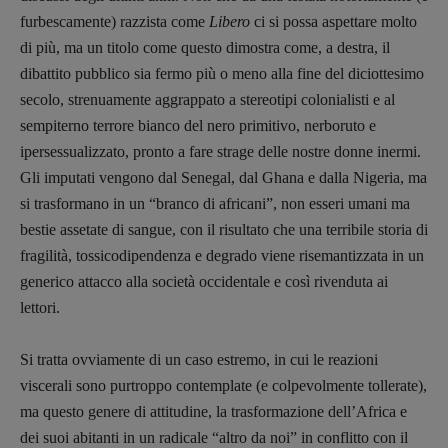
furbescamente) razzista come
Libero
ci si possa aspettare molto
di più, ma un titolo come questo dimostra come, a destra, il
dibattito pubblico sia fermo più o meno alla fine del diciottesimo
secolo, strenuamente aggrappato a stereotipi colonialisti e al
sempiterno terrore bianco del nero primitivo, nerboruto e
ipersessualizzato, pronto a fare strage delle nostre donne inermi.
Gli imputati vengono dal Senegal, dal Ghana e dalla Nigeria, ma
si trasformano in un “branco di africani”, non esseri umani ma
bestie assetate di sangue, con il risultato che una terribile storia di
fragilità, tossicodipendenza e degrado viene risemantizzata in un
generico attacco alla società occidentale e così rivenduta ai
lettori.
Si tratta ovviamente di un caso estremo, in cui le reazioni
viscerali sono purtroppo contemplate (e colpevolmente tollerate),
ma questo genere di attitudine, la trasformazione dell’Africa e
dei suoi abitanti in un radicale “altro da noi” in conflitto con il