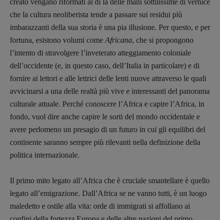
creato vengano riformati al di là delle mani sottilissime di vernice
Archeologie del
che la cultura neoliberista tende a passare sui residui più
presente
imbarazzanti della sua storia è una pia illusione. Per questo, e per
Fumetti
fortuna, esistono volumi come
Africana
, che si propongono
Libro & Film
l’intento di stravolgere l’inveterato atteggiamento coloniale
Pulp for kids
dell’occidente (e, in questo caso, dell’Italia in particolare) e di
Opera prima
fornire ai lettori e alle lettrici delle lenti nuove attraverso le quali
avvicinarsi a una delle realtà più vive e interessanti del panorama
culturale attuale. Perché conoscere l’Africa e capire l’Africa, in
DOSSIER
fondo, vuol dire anche capire le sorti del mondo occidentale e
12 dicembre
avere perlomeno un presagio di un futuro in cui gli equilibri del
Blade Runner 40
continente saranno sempre più rilevanti nella definizione della
Editoria
politica internazionale.
Intelligenza Artificiale
Maestri sommersi
Il primo mito legato all’Africa che è cruciale smantellare è quello
Pasolini 1922-2022
legato all’emigrazione. Dall’Africa se ne vanno tutti, è un luogo
Psichedelia
maledetto e ostile alla vita: orde di immigrati si affollano ai
Scienza
confini della fortezza Europa e delle altre nazioni del primo