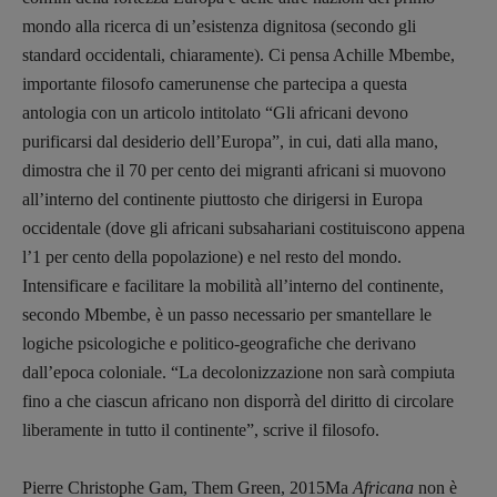
Stranimondi
mondo alla ricerca di un’esistenza dignitosa (secondo gli
standard occidentali, chiaramente). Ci pensa Achille Mbembe,
Tornare a Ballard
importante filosofo camerunense che partecipa a questa
Valerio Evangelisti
antologia con un articolo intitolato “Gli africani devono
Vampirismi
purificarsi dal desiderio dell’Europa”, in cui, dati alla mano,
Zong!
dimostra che il 70 per cento dei migranti africani si muovono
all’interno del continente piuttosto che dirigersi in Europa
DIRETTRICE RESPONSABILE
occidentale (dove gli africani subsahariani costituiscono appena
Antonella Marrone
l’1 per cento della popolazione) e nel resto del mondo.
Intensificare e facilitare la mobilità all’interno del continente,
R
EDAZIONE
secondo Mbembe, è un passo necessario per smantellare le
Walter Catalano
,
Giuseppe Costigliola
,
Anna da Re
,
Roberto Derobertis
,
Elio
logiche psicologiche e politico-geografiche che derivano
Grasso
,
Fabio Malagnini
,
Valentina
dall’epoca coloniale. “La decolonizzazione non sarà compiuta
Marcoli
,
Elisabetta Michielin
,
Nicole
fino a che ciascun africano non disporrà del diritto di circolare
Spallina
,
Roberto Sturm
,
Tania Tonin
liberamente in tutto il continente”, scrive il filosofo.
CONTATTI
Pierre Christophe Gam, Them Green, 2015Ma
Africana
non è
Case editrici e coordinamento