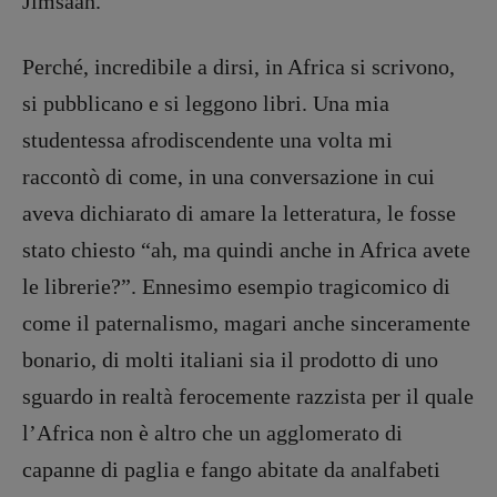
Jimsaan.
Perché, incredibile a dirsi, in Africa si scrivono,
si pubblicano e si leggono libri. Una mia
studentessa afrodiscendente una volta mi
raccontò di come, in una conversazione in cui
aveva dichiarato di amare la letteratura, le fosse
stato chiesto “ah, ma quindi anche in Africa avete
le librerie?”. Ennesimo esempio tragicomico di
come il paternalismo, magari anche sinceramente
bonario, di molti italiani sia il prodotto di uno
sguardo in realtà ferocemente razzista per il quale
l’Africa non è altro che un agglomerato di
Copyright © 2018 – 2023 Pulp Magazine –
capanne di paglia e fango abitate da analfabeti
Associazione Pulp Magazine – registrazione