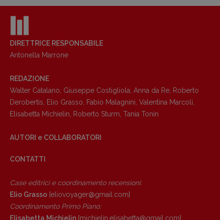
DIRETTRICE RESPONSABILE
Antonella Marrone
REDAZIONE
Walter Catalano
,
Giuseppe Costigliola
,
Anna da Re
,
Roberto
Derobertis
,
Elio Grasso
,
Fabio Malagnini
,
Valentina Marcoli
,
Elisabetta Michielin
,
Roberto Sturm
,
Tania Tonin
AUTORI e COLLABORATORI
CONTATTI
Case editrici e coordinamento recensioni
:
Elio Grasso
[eliovoyager@gmail.com]
Coordinamento Primo Piano
:
Elisabetta Michielin
[michielin.elisabetta@gmail.com]