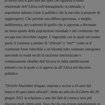
lo stesso non si può dire per quel che riguarda il ruolo
relazionale dell’Africa nell’immaginario occidentale, e
soprattutto italiano (visto il pubblico che la raccolta si propone di
raggiungere). Che persista una diffusa ignoranza, o meglio,
indifferenza, nei confronti di quello che si appresta a diventare
un buon quarto della popolazione mondiale e del continente che
occupa non dovrebbe stupire. L’ingenuità con la quale nel nostro
paese si continua a parlare di “africani” e “ner*” come se il
continente fosse riducibile a un’identità tutto sommato omogenea
nasconde in realtà secoli di razzismo interiorizzato e
continuamente ribadito dall’incuria (o dalla mistificazione
patente) con la quale ci si approccia all’Africa nel discorso
pubblico.
“Desirée Mariottini drogata, stuprata e uccisa a 16 anni dal
branco di spacciatori africani”, titola un articolo di
Libero
del 20
giugno 2021 in relazione a uno dei fatti di cronaca nera più
discussi degli ultimi anni. Non che da una testata notoriamente (e