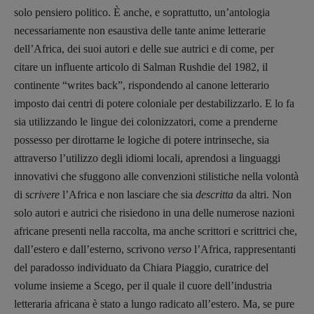
solo pensiero politico. È anche, e soprattutto, un’antologia
recensioni
:
necessariamente non esaustiva delle tante anime letterarie
Elio Grasso
[eliovoyager@gmail.com]
Coordinamento Primo Piano
:
dell’Africa, dei suoi autori e delle sue autrici e di come, per
Elisabetta Michielin
citare un influente articolo di Salman Rushdie del 1982, il
[michielin.elisabetta@gmail.com]
continente “writes back”, rispondendo al canone letterario
Coordinamento News in breve:
imposto dai centri di potere coloniale per destabilizzarlo. E lo fa
Anna da Re
sia utilizzando le lingue dei colonizzatori, come a prenderne
[anna.dare.comunicazione@gmail.
com]
possesso per dirottarne le logiche di potere intrinseche, sia
Coordinamento Fumetti:
attraverso l’utilizzo degli idiomi locali, aprendosi a linguaggi
Fabio Malagnini
[fabio.malagnini@gmail.
com]
innovativi che sfuggono alle convenzioni stilistiche nella volontà
Coordinamento Pulp for kids e social
di
scrivere
l’Africa e non lasciare che sia
descritta
da altri. Non
media:
solo autori e autrici che risiedono in una delle numerose nazioni
Valentina Marcoli
africane presenti nella raccolta, ma anche scrittori e scrittrici che,
[valentina.marcoli@gmail.
com]
dall’estero e dall’esterno, scrivono
verso
l’Africa, rappresentanti
ARCHIVIO E AUTORI
del paradosso individuato da Chiara Piaggio, curatrice del
volume insieme a Scego, per il quale il cuore dell’industria
letteraria africana è stato a lungo radicato all’estero. Ma, se pure