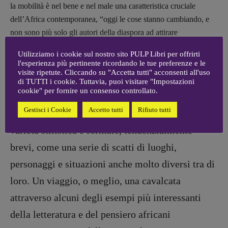
la mobilità è nel bene e nel male una caratteristica cruciale
dell’Africa contemporanea, “oggi le cose stanno cambiando, e
non sono più solo gli autori della diaspora ad attirare
l’attenzione. Stiamo assistendo a un’ondata senza precedenti di
Utilizziamo i cookie sul nostro sito PULP Libri per offrirti
scrittura e produzione libraria africana che si rivolge in primo
l'esperienza più pertinente ricordando le tue preferenze e le
luogo a lettori locali, e che sta ponendo fine alla curiosa giravolta
visite ripetute. Cliccando su "Accetta tutti" acconsenti all'uso
di TUTTI i cookie. Tuttavia, puoi visitare "Impostazioni
di pubblicare
fuori
per essere legittimati
dentro
”, scrive Piaggio
cookie" per fornire un consenso controllato.
nella sua introduzione.
Gestisci i Cookie
Accetto tutti
Rifiuto tutti
Africana
accoglie diciannove contributi di grande
varietà stilistica e formale, tendenzialmente
brevi, come una serie di scatti di luoghi,
personaggi e situazioni anche molto diversi tra di
loro. Un viaggio, o meglio, una cavalcata
attraverso alcuni degli esempi più interessanti
della letteratura e del pensiero africani