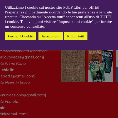
CONTATTI
i
Case editrici e coordinamento
Utilizziamo i cookie sul nostro sito PULP Libri per offrirti
allard
l'esperienza più pertinente ricordando le tue preferenze e le visite
recensioni
:
ripetute. Cliccando su "Accetta tutti" acconsenti all'uso di TUTTI
gelisti
Elio Grasso
i cookie. Tuttavia, puoi visitare "Impostazioni cookie" per fornire
[eliovoyager@gmail.com]
un consenso controllato.
Coordinamento Primo Piano
:
Elisabetta Michielin
Gestisci i Cookie
Accetto tutti
Rifiuto tutti
DAL NOSTRO ARCHIVIO
[michielin.elisabetta@gmail.com]
Coordinamento News in breve:
 e coordinamento recensioni
:
Anna da Re
eliovoyager@gmail.com]
[anna.dare.comunicazione@gmail.
to Primo Piano
:
com]
ichielin
Coordinamento Fumetti:
lisabetta@gmail.com]
Fabio Malagnini
o News in breve:
[fabio.malagnini@gmail.
com]
Coordinamento Pulp for kids e
comunicazione@gmail.
com]
social media:
o Fumetti:
Valentina Marcoli
nini
[valentina.marcoli@gmail.
com]
nini@gmail.
com]