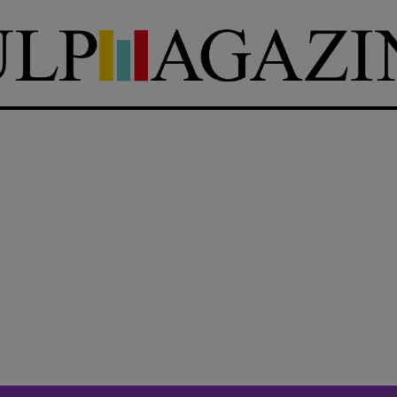
DIRETTRICE RESPONSABILE
Antonella Marrone
e
er 40
R
EDAZIONE
Walter Catalano
,
Giuseppe
a
Costigliola
,
Anna da Re
,
Roberto Derobertis
,
Elio
Grasso
,
Fabio Malagnini
,
mmersi
Valentina Marcoli
,
Elisabetta
22-2022
Michielin
,
Nicole Spallina
,
Roberto Sturm
,
Tania Tonin