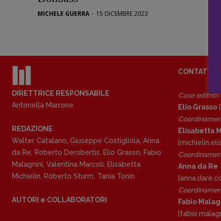
Stranimond
MICHELE GUERRA
-
15 DICEMBRE 2023
Tornare a B
Valerio Evan
Vampirismi
Zong!
CONTATTI
DIRETTRICE RESPONSABILE
Case editrici
Antonella Marrone
Elio Grasso
[
Coordinamen
REDAZIONE
Elisabetta M
Walter Catalano
,
Giuseppe Costigliola
,
Anna
[michielin.e
da Re
,
Roberto Derobertis
,
Elio Grasso
,
Fabio
Coordinament
Malagnini
,
Valentina Marcoli
,
Elisabetta
Anna da Re
Michielin
,
Roberto Sturm
,
Tania Tonin
[anna.dare.
Coordinament
AUTORI e COLLABORATORI
Fabio Malag
[fabio.malag