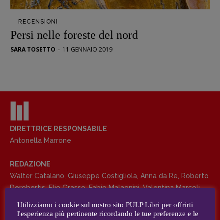
Opera prima
RECENSIONI
DOSSIER
Persi nelle foreste del nord
12 dicembre
SARA TOSETTO
-
11 GENNAIO 2019
Blade Runner 40
Editoria
Intelligenza Artificiale
Maestri sommersi
Pasolini 1922-2022
Psichedelia
DIRETTRICE RESPONSABILE
Antonella Marrone
Scienza
Stranimondi
REDAZIONE
Tornare a Ballard
Walter Catalano
,
Giuseppe Costigliola
,
Anna da Re
,
Roberto
Valerio Evangelisti
Derobertis
,
Elio Grasso
,
Fabio Malagnini
,
Valentina Marcoli
,
Vampirismi
Elisabetta Michielin
,
Roberto Sturm
,
Tania Tonin
Utilizziamo i cookie sul nostro sito PULP Libri per offrirti
Zong!
l'esperienza più pertinente ricordando le tue preferenze e le