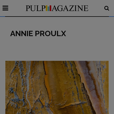
ANNIE PROULX
Recensioni
Primo Piano
Interviste
RUBRICHE
Archeologie del
presente
Fumetti
Libro & Film
Pulp for kids