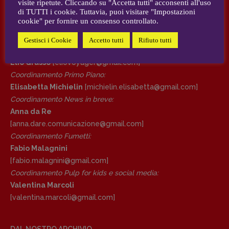
visite ripetute. Cliccando su "Accetta tutti" acconsenti all'uso
AUTORI e COLLABORATORI
di TUTTI i cookie. Tuttavia, puoi visitare "Impostazioni
cookie" per fornire un consenso controllato.
DIRETTRICE RESPONSABILE
CONTATTI
Antonella Marrone
Gestisci i Cookie
Accetto tutti
Rifiuto tutti
Case editrici e coordinamento recensioni
:
R
EDAZIONE
Elio Grasso
[eliovoyager@gmail.com]
Walter Catalano
,
Giuseppe Costigliola
,
Coordinamento Primo Piano
:
Anna da Re
,
Roberto Derobertis
,
Elio
Elisabetta Michielin
[michielin.elisabetta@gmail.com]
Grasso
,
Fabio Malagnini
,
Valentina
Coordinamento News in breve:
Marcoli
,
Elisabetta Michielin
,
Nicole
Anna da Re
Spallina
,
Roberto Sturm
,
Tania Tonin
[anna.dare.comunicazione@gmail.
com]
Coordinamento Fumetti:
CONTATTI
Fabio Malagnini
Case editrici e coordinamento
[fabio.malagnini@gmail.
com]
recensioni
:
Coordinamento Pulp for kids e social media:
Elio Grasso
[eliovoyager@gmail.com]
Valentina Marcoli
Coordinamento Primo Piano
:
[valentina.marcoli@gmail.
com]
Elisabetta Michielin
[michielin.elisabetta@gmail.com]
Coordinamento News in breve:
DAL NOSTRO ARCHIVIO