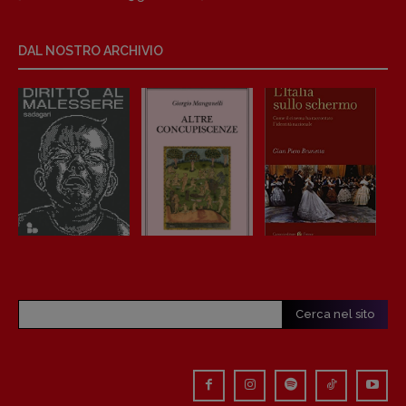
Anna da Re
[anna.dare.comunicazione@gmail.
com]
Coordinamento Fumetti:
DAL NOSTRO ARCHIVIO
Fabio Malagnini
[fabio.malagnini@gmail.
com]
Coordinamento Pulp for kids e social
media:
Valentina Marcoli
[valentina.marcoli@gmail.
com]
ARCHIVIO E AUTORI
Cerca nel sito