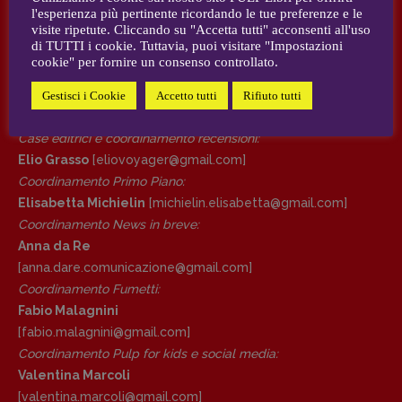
Elisabetta Michielin
,
Roberto Sturm
,
Tania Tonin
l'esperienza più pertinente ricordando le tue preferenze e le
visite ripetute. Cliccando su "Accetta tutti" acconsenti all'uso
DIRETTRICE RESPONSABILE
di TUTTI i cookie. Tuttavia, puoi visitare "Impostazioni
AUTORI e COLLABORATORI
Antonella Marrone
cookie" per fornire un consenso controllato.
CONTATTI
Gestisci i Cookie
Accetto tutti
Rifiuto tutti
R
EDAZIONE
Walter Catalano
,
Giuseppe Costigliola
,
Case editrici e coordinamento recensioni
:
Anna da Re
,
Roberto Derobertis
,
Elio
Elio Grasso
[eliovoyager@gmail.com]
Grasso
,
Fabio Malagnini
,
Valentina
Coordinamento Primo Piano
:
Marcoli
,
Elisabetta Michielin
,
Nicole
Elisabetta Michielin
[michielin.elisabetta@gmail.com]
Spallina
,
Roberto Sturm
,
Tania Tonin
Coordinamento News in breve:
CONTATTI
Anna da Re
Case editrici e coordinamento
[anna.dare.comunicazione@gmail.
com]
recensioni
:
Coordinamento Fumetti:
Elio Grasso
[eliovoyager@gmail.com]
Fabio Malagnini
Coordinamento Primo Piano
:
[fabio.malagnini@gmail.
com]
Elisabetta Michielin
Coordinamento Pulp for kids e social media:
[michielin.elisabetta@gmail.com]
Valentina Marcoli
Coordinamento News in breve:
[valentina.marcoli@gmail.
com]