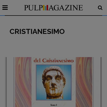
CRISTIANESIMO
Recensioni
Primo Piano
Interviste
RUBRICHE
Archeologie del
presente
Fumetti
Libro & Film
Pulp for kids