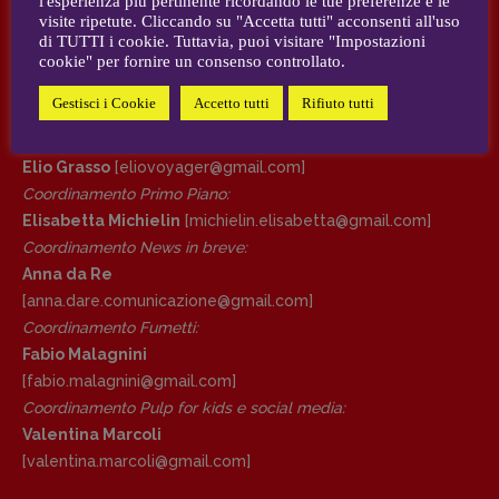
l'esperienza più pertinente ricordando le tue preferenze e le
visite ripetute. Cliccando su "Accetta tutti" acconsenti all'uso
AUTORI e COLLABORATORI
di TUTTI i cookie. Tuttavia, puoi visitare "Impostazioni
DIRETTRICE RESPONSABILE
cookie" per fornire un consenso controllato.
Antonella Marrone
CONTATTI
Gestisci i Cookie
Accetto tutti
Rifiuto tutti
R
EDAZIONE
Case editrici e coordinamento recensioni
:
Walter Catalano
,
Giuseppe Costigliola
,
Elio Grasso
[eliovoyager@gmail.com]
Anna da Re
,
Roberto Derobertis
,
Elio
Coordinamento Primo Piano
:
Grasso
,
Fabio Malagnini
,
Valentina
Elisabetta Michielin
[michielin.elisabetta@gmail.com]
Marcoli
,
Elisabetta Michielin
,
Nicole
Coordinamento News in breve:
Spallina
,
Roberto Sturm
,
Tania Tonin
Anna da Re
[anna.dare.comunicazione@gmail.
com]
CONTATTI
Coordinamento Fumetti:
Case editrici e coordinamento
Fabio Malagnini
recensioni
:
Elio Grasso
[eliovoyager@gmail.com]
[fabio.malagnini@gmail.
com]
Coordinamento Primo Piano
:
Coordinamento Pulp for kids e social media:
Elisabetta Michielin
Valentina Marcoli
[michielin.elisabetta@gmail.com]
[valentina.marcoli@gmail.
com]
Coordinamento News in breve: