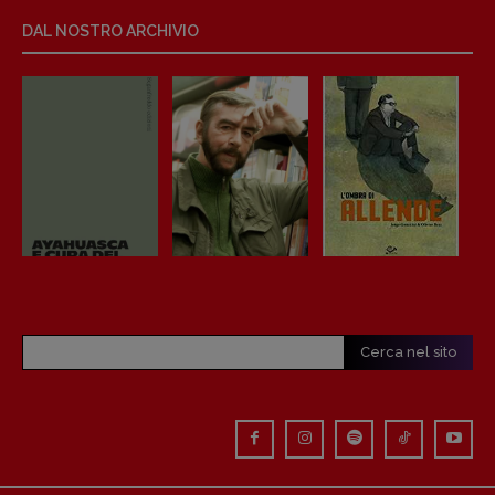
Anna da Re
DAL NOSTRO ARCHIVIO
[anna.dare.comunicazione@gmail.
com]
Coordinamento Fumetti:
Fabio Malagnini
[fabio.malagnini@gmail.
com]
Coordinamento Pulp for kids e social
media:
Valentina Marcoli
[valentina.marcoli@gmail.
com]
ARCHIVIO E AUTORI
Cerca nel sito