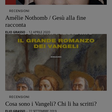
Opera prima
RECENSIONI
Amélie Nothomb / Gesù alla fine
DOSSIER
racconta
12 dicembre
Blade Runner 40
ELIO GRASSO
-
12 APRILE 2020
Editoria
Intelligenza Artificiale
Maestri sommersi
Pasolini 1922-2022
Psichedelia
Scienza
Stranimondi
Tornare a Ballard
Valerio Evangelisti
RECENSIONI
Cosa sono i Vangeli? Chi li ha scritti?
Vampirismi
Zong!
ELIO GRASSO
-
22 SETTEMBRE 2019