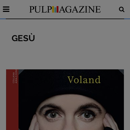
GESÙ
Recensioni
Primo Piano
Interviste
RUBRICHE
Archeologie del
presente
Fumetti
Libro & Film
Pulp for kids