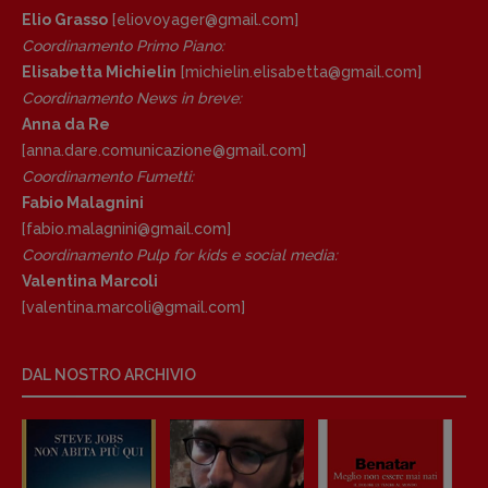
Anna da Re
Elio Grasso
[eliovoyager@gmail.com]
[anna.dare.comunicazione@gmail.
com]
Coordinamento Primo Piano
:
Coordinamento Fumetti:
Elisabetta Michielin
[michielin.elisabetta@gmail.com]
Fabio Malagnini
Coordinamento News in breve:
[fabio.malagnini@gmail.
com]
Anna da Re
Coordinamento Pulp for kids e social
[anna.dare.comunicazione@gmail.
com]
media:
Coordinamento Fumetti:
Valentina Marcoli
Fabio Malagnini
[valentina.marcoli@gmail.
com]
[fabio.malagnini@gmail.
com]
Coordinamento Pulp for kids e social media:
ARCHIVIO E AUTORI
Valentina Marcoli
[valentina.marcoli@gmail.
com]
DAL NOSTRO ARCHIVIO