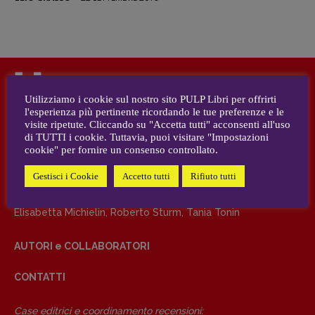
DIRETTRICE RESPONSABILE
Antonella Marrone
R
EDAZIONE
Utilizziamo i cookie sul nostro sito PULP Libri per offrirti
Walter Catalano
,
Giuseppe Costigliola
,
DIRETTRICE RESPONSABILE
l'esperienza più pertinente ricordando le tue preferenze e le
Anna da Re
,
Roberto Derobertis
,
Elio
visite ripetute. Cliccando su "Accetta tutti" acconsenti all'uso
Antonella Marrone
Grasso
,
Fabio Malagnini
,
Valentina
di TUTTI i cookie. Tuttavia, puoi visitare "Impostazioni
Marcoli
,
Elisabetta Michielin
,
Nicole
cookie" per fornire un consenso controllato.
REDAZIONE
Spallina
,
Roberto Sturm
,
Tania Tonin
Gestisci i Cookie
Accetto tutti
Rifiuto tutti
Walter Catalano
,
Giuseppe Costigliola
,
Anna da Re
,
Roberto
Derobertis
,
Elio Grasso
,
Fabio Malagnini
,
Valentina Marcoli
,
CONTATTI
Elisabetta Michielin
,
Roberto Sturm
,
Tania Tonin
Case editrici e coordinamento
recensioni
:
Elio Grasso
[eliovoyager@gmail.com]
AUTORI e COLLABORATORI
Coordinamento Primo Piano
:
CONTATTI
Elisabetta Michielin
[michielin.elisabetta@gmail.com]
Coordinamento News in breve:
Case editrici e coordinamento recensioni
: