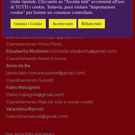
visite ripetute. Cliccando su "Accetta tutti" acconsenti all'uso
AUTORI e COLLABORATORI
di TUTTI i cookie. Tuttavia, puoi visitare "Impostazioni
cookie" per fornire un consenso controllato.
DIRETTRICE RESPONSABILE
CONTATTI
Antonella Marrone
Gestisci i Cookie
Accetto tutti
Rifiuto tutti
Case editrici e coordinamento recensioni
:
R
EDAZIONE
Elio Grasso
[eliovoyager@gmail.com]
Walter Catalano
,
Giuseppe Costigliola
,
Coordinamento Primo Piano
:
Anna da Re
,
Roberto Derobertis
,
Elio
Elisabetta Michielin
[michielin.elisabetta@gmail.com]
Grasso
,
Fabio Malagnini
,
Valentina
Coordinamento News in breve:
Marcoli
,
Elisabetta Michielin
,
Nicole
Anna da Re
Spallina
,
Roberto Sturm
,
Tania Tonin
[anna.dare.comunicazione@gmail.
com]
Coordinamento Fumetti:
CONTATTI
Fabio Malagnini
Case editrici e coordinamento
[fabio.malagnini@gmail.
com]
recensioni
:
Coordinamento Pulp for kids e social media:
Elio Grasso
[eliovoyager@gmail.com]
Valentina Marcoli
Coordinamento Primo Piano
:
[valentina.marcoli@gmail.
com]
Elisabetta Michielin
[michielin.elisabetta@gmail.com]
Coordinamento News in breve:
DAL NOSTRO ARCHIVIO