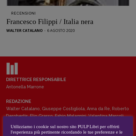
Opera prima
RECENSIONI
DOSSIER
Francesco Filippi / Italia nera
12 dicembre
WALTER CATALANO
-
6 AGOSTO 2020
Blade Runner 40
Editoria
Intelligenza Artificiale
Maestri sommersi
Pasolini 1922-2022
Psichedelia
DIRETTRICE RESPONSABILE
Antonella Marrone
Scienza
Stranimondi
REDAZIONE
Tornare a Ballard
Walter Catalano
,
Giuseppe Costigliola
,
Anna da Re
,
Roberto
Valerio Evangelisti
Derobertis
,
Elio Grasso
,
Fabio Malagnini
,
Valentina Marcoli
,
Vampirismi
Elisabetta Michielin
,
Roberto Sturm
,
Tania Tonin
Utilizziamo i cookie sul nostro sito PULP Libri per offrirti
Zong!
l'esperienza più pertinente ricordando le tue preferenze e le