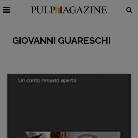
GIOVANNI GUARESCHI
Recensioni
Primo Piano
Interviste
RUBRICHE
Archeologie del
presente
Fumetti
Libro & Film
Pulp for kids