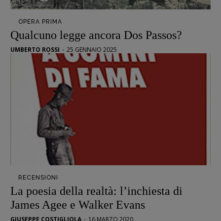
Opera prima
OPERA PRIMA
Qualcuno legge ancora Dos Passos?
DOSSIER
12 dicembre
UMBERTO ROSSI
-
25 GENNAIO 2025
Blade Runner 40
Editoria
Intelligenza Artificiale
Maestri sommersi
Pasolini 1922-2022
Psichedelia
Scienza
Stranimondi
Tornare a Ballard
RECENSIONI
La poesia della realtà: l’inchiesta di
Valerio Evangelisti
James Agee e Walker Evans
Vampirismi
Zong!
GIUSEPPE COSTIGLIOLA
-
16 MARZO 2020