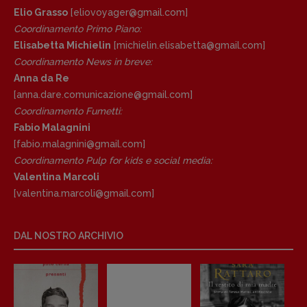
Anna da Re
Elio Grasso
[eliovoyager@gmail.com]
[anna.dare.comunicazione@gmail.
com]
Coordinamento Primo Piano
:
Coordinamento Fumetti:
Elisabetta Michielin
[michielin.elisabetta@gmail.com]
Fabio Malagnini
Coordinamento News in breve:
[fabio.malagnini@gmail.
com]
Anna da Re
Coordinamento Pulp for kids e social
[anna.dare.comunicazione@gmail.
com]
media:
Coordinamento Fumetti:
Valentina Marcoli
Fabio Malagnini
[valentina.marcoli@gmail.
com]
[fabio.malagnini@gmail.
com]
Coordinamento Pulp for kids e social media:
ARCHIVIO E AUTORI
Valentina Marcoli
[valentina.marcoli@gmail.
com]
DAL NOSTRO ARCHIVIO