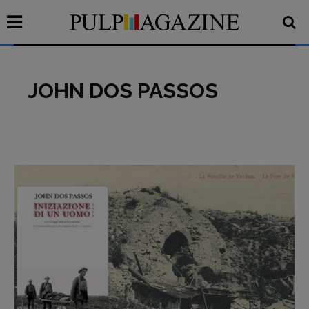
JOHN DOS PASSOS
Recensioni
Primo Piano
Interviste
RUBRICHE
Archeologie del
presente
Fumetti
Libro & Film
Pulp for kids