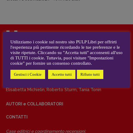
DIRETTRICE RESPONSABILE
Antonella Marrone
R
EDAZIONE
Utilizziamo i cookie sul nostro sito PULP Libri per offrirti
Walter Catalano
,
Giuseppe Costigliola
,
DIRETTRICE RESPONSABILE
l'esperienza più pertinente ricordando le tue preferenze e le
Anna da Re
,
Roberto Derobertis
,
Elio
visite ripetute. Cliccando su "Accetta tutti" acconsenti all'uso
Antonella Marrone
Grasso
,
Fabio Malagnini
,
Valentina
di TUTTI i cookie. Tuttavia, puoi visitare "Impostazioni
Marcoli
,
Elisabetta Michielin
,
Nicole
cookie" per fornire un consenso controllato.
REDAZIONE
Spallina
,
Roberto Sturm
,
Tania Tonin
Gestisci i Cookie
Accetto tutti
Rifiuto tutti
Walter Catalano
,
Giuseppe Costigliola
,
Anna da Re
,
Roberto
Derobertis
,
Elio Grasso
,
Fabio Malagnini
,
Valentina Marcoli
,
CONTATTI
Elisabetta Michielin
,
Roberto Sturm
,
Tania Tonin
Case editrici e coordinamento
recensioni
:
Elio Grasso
[eliovoyager@gmail.com]
AUTORI e COLLABORATORI
Coordinamento Primo Piano
:
CONTATTI
Elisabetta Michielin
[michielin.elisabetta@gmail.com]
Coordinamento News in breve:
Case editrici e coordinamento recensioni
: