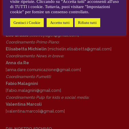
visite ripetute. Cliccando su "Accetta tutti" acconsenti all'uso
AUTORI e COLLABORATORI
di TUTTI i cookie. Tuttavia, puoi visitare "Impostazioni
cookie" per fornire un consenso controllato.
DIRETTRICE RESPONSABILE
CONTATTI
Antonella Marrone
Gestisci i Cookie
Accetto tutti
Rifiuto tutti
Case editrici e coordinamento recensioni
:
R
EDAZIONE
Elio Grasso
[eliovoyager@gmail.com]
Walter Catalano
,
Giuseppe Costigliola
,
Coordinamento Primo Piano
:
Anna da Re
,
Roberto Derobertis
,
Elio
Elisabetta Michielin
[michielin.elisabetta@gmail.com]
Grasso
,
Fabio Malagnini
,
Valentina
Coordinamento News in breve:
Marcoli
,
Elisabetta Michielin
,
Nicole
Anna da Re
Spallina
,
Roberto Sturm
,
Tania Tonin
[anna.dare.comunicazione@gmail.
com]
Coordinamento Fumetti:
CONTATTI
Fabio Malagnini
Case editrici e coordinamento
[fabio.malagnini@gmail.
com]
recensioni
:
Coordinamento Pulp for kids e social media:
Elio Grasso
[eliovoyager@gmail.com]
Valentina Marcoli
Coordinamento Primo Piano
:
[valentina.marcoli@gmail.
com]
Elisabetta Michielin
[michielin.elisabetta@gmail.com]
Coordinamento News in breve:
DAL NOSTRO ARCHIVIO