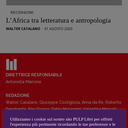
Opera prima
RECENSIONI
DOSSIER
L’Africa tra letteratura e antropologia
12 dicembre
WALTER CATALANO
-
31 AGOSTO 2020
Blade Runner 40
Editoria
Intelligenza Artificiale
Maestri sommersi
Pasolini 1922-2022
Psichedelia
DIRETTRICE RESPONSABILE
Antonella Marrone
Scienza
Stranimondi
REDAZIONE
Tornare a Ballard
Walter Catalano
,
Giuseppe Costigliola
,
Anna da Re
,
Roberto
Valerio Evangelisti
Derobertis
,
Elio Grasso
,
Fabio Malagnini
,
Valentina Marcoli
,
Vampirismi
Elisabetta Michielin
,
Roberto Sturm
,
Tania Tonin
Utilizziamo i cookie sul nostro sito PULP Libri per offrirti
Zong!
l'esperienza più pertinente ricordando le tue preferenze e le