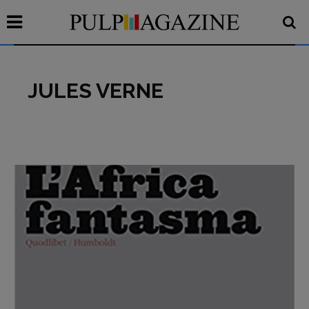
JULES VERNE
Recensioni
Primo Piano
Interviste
RUBRICHE
Archeologie del
presente
Fumetti
Libro & Film
Pulp for kids