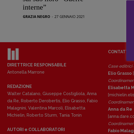
Stranimond
interne”
Tornare a B
GRAZIA NEGRO
-
27 GENNAIO 2021
Valerio Evan
Vampirismi
Zong!
CONTATTI
DIRETTRICE RESPONSABILE
Case editrici
Antonella Marrone
Elio Grasso
[
Coordinamen
REDAZIONE
Elisabetta M
Walter Catalano
,
Giuseppe Costigliola
,
Anna
[michielin.e
da Re
,
Roberto Derobertis
,
Elio Grasso
,
Fabio
Coordinament
Malagnini
,
Valentina Marcoli
,
Elisabetta
Anna da Re
Michielin
,
Roberto Sturm
,
Tania Tonin
[anna.dare.
Coordinament
AUTORI e COLLABORATORI
Fabio Malag