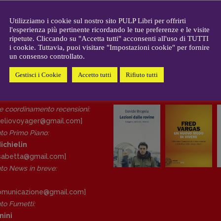
CONTATTI
i
Case editrici e coordinamento
allard
Utilizziamo i cookie sul nostro sito PULP Libri per offrirti
recensioni
:
l'esperienza più pertinente ricordando le tue preferenze e le visite
gelisti
Elio Grasso
ripetute. Cliccando su "Accetta tutti" acconsenti all'uso di TUTTI
[eliovoyager@gmail.com]
i cookie. Tuttavia, puoi visitare "Impostazioni cookie" per fornire
un consenso controllato.
Coordinamento Primo Piano
:
Elisabetta Michielin
Gestisci i Cookie
Accetto tutti
Rifiuto tutti
[michielin.elisabetta@gmail.com]
DAL NOSTRO ARCHIVIO
Coordinamento News in breve:
Anna da Re
 e coordinamento recensioni
:
[anna.dare.comunicazione@gmail.
eliovoyager@gmail.com]
com]
to Primo Piano
:
Coordinamento Fumetti:
ichielin
Fabio Malagnini
lisabetta@gmail.com]
[fabio.malagnini@gmail.
com]
o News in breve:
Coordinamento Pulp for kids e
social media:
Valentina Marcoli
comunicazione@gmail.
com]
[valentina.marcoli@gmail.
com]
o Fumetti:
nini