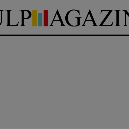
DIRETTRICE RESPONSABILE
Antonella Marrone
e
er 40
R
EDAZIONE
Walter Catalano
,
Giuseppe
a
Costigliola
,
Anna da Re
,
Roberto Derobertis
,
Elio
Grasso
,
Fabio Malagnini
,
mmersi
Valentina Marcoli
,
Elisabetta
22-2022
Michielin
,
Nicole Spallina
,
Roberto Sturm
,
Tania Tonin