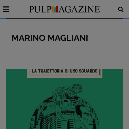
MARINO MAGLIANI
Recensioni
Primo Piano
Interviste
RUBRICHE
Archeologie del
presente
Fumetti
Libro & Film