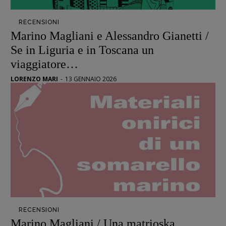
Pulp for kids
RECENSIONI
Opera prima
Marino Magliani e Alessandro Gianetti /
Se in Liguria e in Toscana un
DOSSIER
viaggiatore…
12 dicembre
LORENZO MARI
-
13 GENNAIO 2026
Blade Runner 40
Editoria
Intelligenza Artificiale
Maestri sommersi
Pasolini 1922-2022
Psichedelia
Scienza
Stranimondi
Tornare a Ballard
RECENSIONI
Valerio Evangelisti
Marino Magliani / Una matrioska