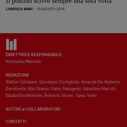
Il postino scrive sempre una sola volta
LORENZO MARI
-
19 AGOSTO 2019
DIRETTRICE RESPONSABILE
Antonella Marrone
REDAZIONE
Walter Catalano
,
Giuseppe Costigliola
,
Anna da Re
,
Roberto
Derobertis
,
Elio Grasso
,
Fabio Malagnini
,
Valentina Marcoli
,
Elisabetta Michielin
,
Roberto Sturm
,
Tania Tonin
AUTORI e COLLABORATORI
CONTATTI