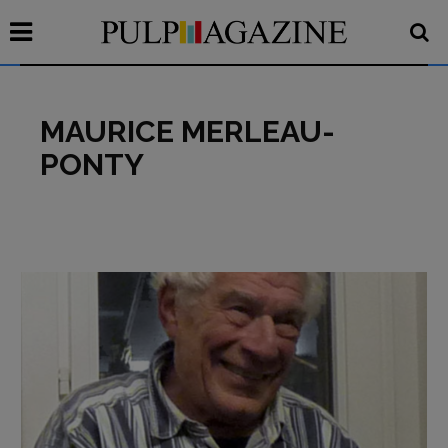
MAURICE MERLEAU-
PONTY
Recensioni
Primo Piano
Interviste
RUBRICHE
Archeologie del
presente
Fumetti
Libro & Film
Pulp for kids