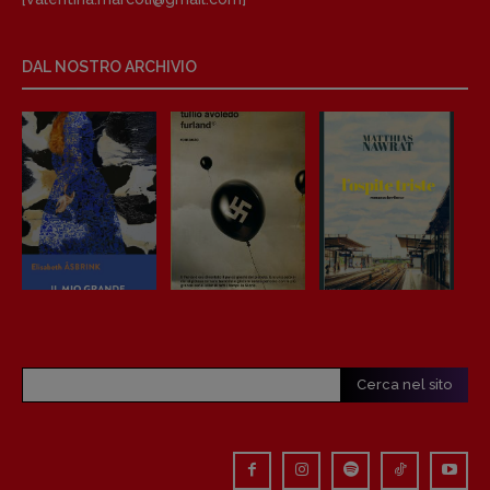
Anna da Re
[anna.dare.comunicazione@gmail.
com]
Coordinamento Fumetti:
DAL NOSTRO ARCHIVIO
Fabio Malagnini
[fabio.malagnini@gmail.
com]
Coordinamento Pulp for kids e social
media:
Valentina Marcoli
[valentina.marcoli@gmail.
com]
ARCHIVIO E AUTORI
Cerca nel sito