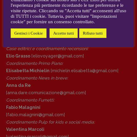
l'esperienza più pertinente ricordando le tue preferenze e le
Elisabetta Michielin
,
Roberto Sturm
,
Tania Tonin
visite ripetute. Cliccando su "Accetta tutti" acconsenti all'uso
DIRETTRICE RESPONSABILE
di TUTTI i cookie. Tuttavia, puoi visitare "Impostazioni
AUTORI e COLLABORATORI
Antonella Marrone
cookie" per fornire un consenso controllato.
Gestisci i Cookie
Accetto tutti
Rifiuto tutti
CONTATTI
R
EDAZIONE
Walter Catalano
,
Giuseppe Costigliola
,
Case editrici e coordinamento recensioni
:
Anna da Re
,
Roberto Derobertis
,
Elio
Grasso
,
Fabio Malagnini
,
Valentina
Elio Grasso
[eliovoyager@gmail.com]
Marcoli
,
Elisabetta Michielin
,
Nicole
Coordinamento Primo Piano
:
Spallina
,
Roberto Sturm
,
Tania Tonin
Elisabetta Michielin
[michielin.elisabetta@gmail.com]
Coordinamento News in breve:
CONTATTI
Anna da Re
Case editrici e coordinamento
[anna.dare.comunicazione@gmail.
com]
recensioni
:
Coordinamento Fumetti:
Elio Grasso
[eliovoyager@gmail.com]
Fabio Malagnini
Coordinamento Primo Piano
:
[fabio.malagnini@gmail.
com]
Elisabetta Michielin
Coordinamento Pulp for kids e social media:
[michielin.elisabetta@gmail.com]
Valentina Marcoli
Coordinamento News in breve:
[valentina.marcoli@gmail.
com]