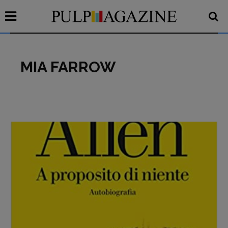
MIA FARROW
Recensioni
Primo Piano
Interviste
RUBRICHE
Archeologie del
presente
Fumetti
Libro & Film
Pulp for kids