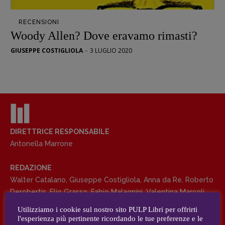
Opera prima
RECENSIONI
DOSSIER
Woody Allen? Dove eravamo rimasti?
12 dicembre
GIUSEPPE COSTIGLIOLA
-
3 LUGLIO 2020
Blade Runner 40
Editoria
Intelligenza Artificiale
Maestri sommersi
Pasolini 1922-2022
Psichedelia
DIRETTRICE RESPONSABILE
Antonella Marrone
Scienza
Stranimondi
REDAZIONE
Tornare a Ballard
Walter Catalano
,
Giuseppe Costigliola
,
Anna da Re
,
Roberto
Valerio Evangelisti
Derobertis
,
Elio Grasso
,
Fabio Malagnini
,
Valentina Marcoli
,
Vampirismi
Elisabetta Michielin
,
Roberto Sturm
,
Tania Tonin
Utilizziamo i cookie sul nostro sito PULP Libri per offrirti
Zong!
l'esperienza più pertinente ricordando le tue preferenze e le