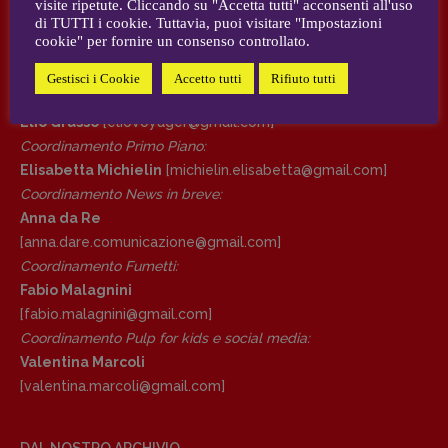
visite ripetute. Cliccando su "Accetta tutti" acconsenti all'uso
AUTORI e COLLABORATORI
di TUTTI i cookie. Tuttavia, puoi visitare "Impostazioni
cookie" per fornire un consenso controllato.
DIRETTRICE RESPONSABILE
CONTATTI
Antonella Marrone
Gestisci i Cookie
Accetto tutti
Rifiuto tutti
Case editrici e coordinamento recensioni
:
R
EDAZIONE
Elio Grasso
[eliovoyager@gmail.com]
Walter Catalano
,
Giuseppe Costigliola
,
Coordinamento Primo Piano
:
Anna da Re
,
Roberto Derobertis
,
Elio
Elisabetta Michielin
[michielin.elisabetta@gmail.com]
Grasso
,
Fabio Malagnini
,
Valentina
Coordinamento News in breve:
Marcoli
,
Elisabetta Michielin
,
Nicole
Anna da Re
Spallina
,
Roberto Sturm
,
Tania Tonin
[anna.dare.comunicazione@gmail.
com]
Coordinamento Fumetti:
CONTATTI
Fabio Malagnini
Case editrici e coordinamento
[fabio.malagnini@gmail.
com]
recensioni
:
Coordinamento Pulp for kids e social media:
Elio Grasso
[eliovoyager@gmail.com]
Valentina Marcoli
Coordinamento Primo Piano
:
[valentina.marcoli@gmail.
com]
Elisabetta Michielin
[michielin.elisabetta@gmail.com]
Coordinamento News in breve:
DAL NOSTRO ARCHIVIO