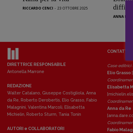
Stranimond
diffici
RICCARDO CENCI
-
23 OTTOBRE 2025
Tornare a B
ANNA DI 
Valerio Evan
Vampirismi
Zong!
CONTATTI
DIRETTRICE RESPONSABILE
Case editrici
Antonella Marrone
Elio Grasso
[
Coordinamen
REDAZIONE
Elisabetta M
Walter Catalano
,
Giuseppe Costigliola
,
Anna
[michielin.e
da Re
,
Roberto Derobertis
,
Elio Grasso
,
Fabio
Coordinament
Malagnini
,
Valentina Marcoli
,
Elisabetta
Anna da Re
Michielin
,
Roberto Sturm
,
Tania Tonin
[anna.dare.
Coordinament
AUTORI e COLLABORATORI
Fabio Malag