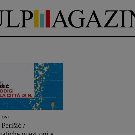
DIRETTRICE RESPONSABILE
Antonella Marrone
e
er 40
R
EDAZIONE
Walter Catalano
,
Giuseppe
a
Costigliola
,
Anna da Re
,
Roberto Derobertis
,
Elio
Grasso
,
Fabio Malagnini
,
mmersi
Valentina Marcoli
,
Elisabetta
22-2022
Michielin
,
Nicole Spallina
,
IONI
Roberto Sturm
,
Tania Tonin
Perišić /
tiche questioni e