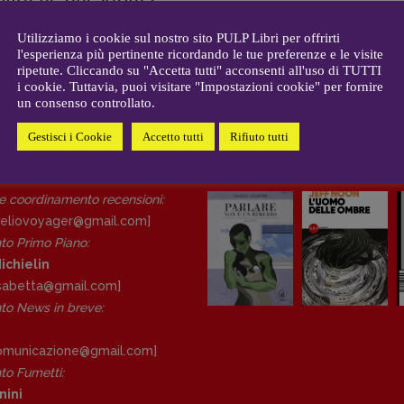
CONTATTI
i
li soluzioni
Case editrici e coordinamento
allard
Utilizziamo i cookie sul nostro sito PULP Libri per offrirti
recensioni
:
GIANANTONIO
-
9 AGOSTO 2021
l'esperienza più pertinente ricordando le tue preferenze e le visite
gelisti
Elio Grasso
ripetute. Cliccando su "Accetta tutti" acconsenti all'uso di TUTTI
[eliovoyager@gmail.com]
i cookie. Tuttavia, puoi visitare "Impostazioni cookie" per fornire
un consenso controllato.
Coordinamento Primo Piano
:
Elisabetta Michielin
Gestisci i Cookie
Accetto tutti
Rifiuto tutti
[michielin.elisabetta@gmail.com]
DAL NOSTRO ARCHIVIO
Coordinamento News in breve:
Anna da Re
 e coordinamento recensioni
:
[anna.dare.comunicazione@gmail.
eliovoyager@gmail.com]
com]
to Primo Piano
:
Coordinamento Fumetti:
ichielin
Fabio Malagnini
lisabetta@gmail.com]
[fabio.malagnini@gmail.
com]
o News in breve:
Coordinamento Pulp for kids e
social media:
Valentina Marcoli
comunicazione@gmail.
com]
[valentina.marcoli@gmail.
com]
o Fumetti:
nini