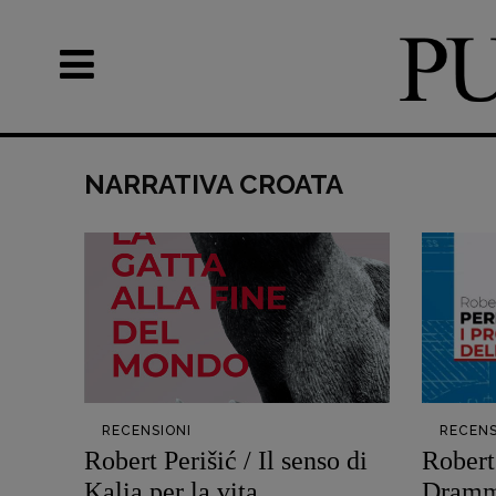
NARRATIVA CROATA
Recensioni
DOSSIER
Primo Piano
12 dicembr
Interviste
Blade Runn
RUBRICHE
Editoria
Archeologie del
Intelligenz
presente
Artificiale
Fumetti
Maestri so
Libro & Film
Pasolini 19
RECENSIONI
RECENS
Pulp for kids
Psichedelia
Robert Perišić / Il senso di
Robert 
Opera prima
Scienza
Kalia per la vita
Dramma