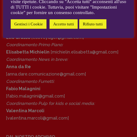
visite ripetute. Cliccando su "Accetta tutti" acconsenti all'uso
AUTORI e COLLABORATORI
di TUTTI i cookie. Tuttavia, puoi visitare "Impostazioni
cookie" per fornire un consenso controllato.
DIRETTRICE RESPONSABILE
CONTATTI
Antonella Marrone
Gestisci i Cookie
Accetto tutti
Rifiuto tutti
Case editrici e coordinamento recensioni
:
R
EDAZIONE
Elio Grasso
[eliovoyager@gmail.com]
Walter Catalano
,
Giuseppe Costigliola
,
Coordinamento Primo Piano
:
Anna da Re
,
Roberto Derobertis
,
Elio
Elisabetta Michielin
[michielin.elisabetta@gmail.com]
Grasso
,
Fabio Malagnini
,
Valentina
Coordinamento News in breve:
Marcoli
,
Elisabetta Michielin
,
Nicole
Anna da Re
Spallina
,
Roberto Sturm
,
Tania Tonin
[anna.dare.comunicazione@gmail.
com]
Coordinamento Fumetti:
CONTATTI
Fabio Malagnini
Case editrici e coordinamento
[fabio.malagnini@gmail.
com]
recensioni
:
Coordinamento Pulp for kids e social media:
Elio Grasso
[eliovoyager@gmail.com]
Valentina Marcoli
Coordinamento Primo Piano
:
[valentina.marcoli@gmail.
com]
Elisabetta Michielin
[michielin.elisabetta@gmail.com]
Coordinamento News in breve:
DAL NOSTRO ARCHIVIO