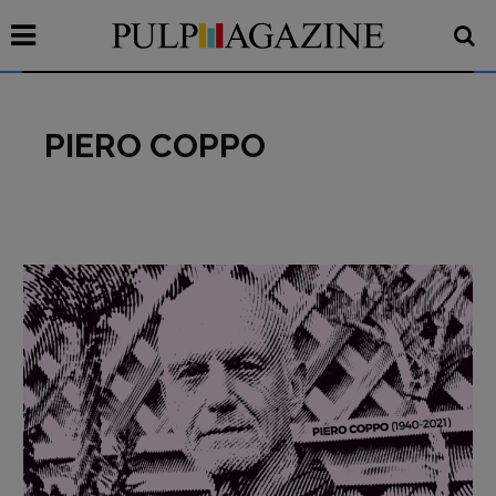
PIERO COPPO
Recensioni
Primo Piano
Interviste
RUBRICHE
Archeologie del
presente
Fumetti
Libro & Film
Pulp for kids