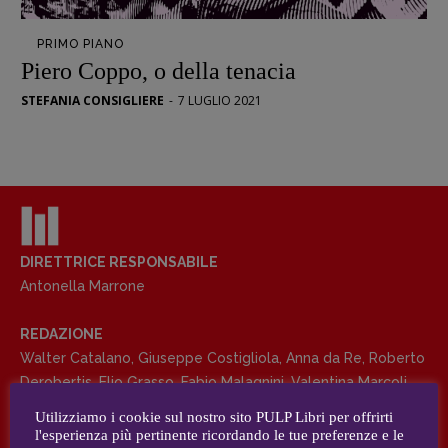
Opera prima
PRIMO PIANO
DOSSIER
Piero Coppo, o della tenacia
12 dicembre
STEFANIA CONSIGLIERE
-
7 LUGLIO 2021
Blade Runner 40
Editoria
Intelligenza Artificiale
Maestri sommersi
Pasolini 1922-2022
Psichedelia
DIRETTRICE RESPONSABILE
Antonella Marrone
Scienza
Stranimondi
REDAZIONE
Tornare a Ballard
Walter Catalano
,
Giuseppe Costigliola
,
Anna da Re
,
Roberto
Valerio Evangelisti
Derobertis
,
Elio Grasso
,
Fabio Malagnini
,
Valentina Marcoli
,
Vampirismi
Elisabetta Michielin
,
Roberto Sturm
,
Tania Tonin
Utilizziamo i cookie sul nostro sito PULP Libri per offrirti
Zong!
l'esperienza più pertinente ricordando le tue preferenze e le