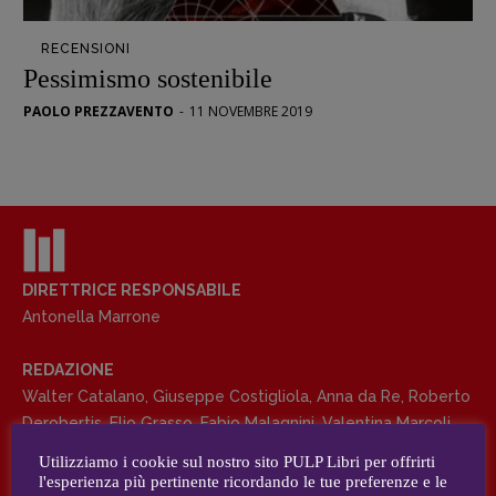
Opera prima
RECENSIONI
DOSSIER
Pessimismo sostenibile
12 dicembre
PAOLO PREZZAVENTO
-
11 NOVEMBRE 2019
Blade Runner 40
Editoria
Intelligenza Artificiale
Maestri sommersi
Pasolini 1922-2022
Psichedelia
DIRETTRICE RESPONSABILE
Antonella Marrone
Scienza
Stranimondi
REDAZIONE
Tornare a Ballard
Walter Catalano
,
Giuseppe Costigliola
,
Anna da Re
,
Roberto
Valerio Evangelisti
Derobertis
,
Elio Grasso
,
Fabio Malagnini
,
Valentina Marcoli
,
Vampirismi
Elisabetta Michielin
,
Roberto Sturm
,
Tania Tonin
Utilizziamo i cookie sul nostro sito PULP Libri per offrirti
Zong!
l'esperienza più pertinente ricordando le tue preferenze e le