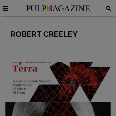
ROBERT CREELEY
Recensioni
Primo Piano
Interviste
RUBRICHE
Archeologie del
presente
Fumetti
Libro & Film
Pulp for kids