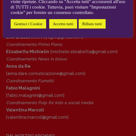
visite ripetute. Cliccando su "Accetta tutti" acconsenti all'uso
AUTORI e COLLABORATORI
di TUTTI i cookie. Tuttavia, puoi visitare "Impostazioni
cookie" per fornire un consenso controllato.
DIRETTRICE RESPONSABILE
CONTATTI
Antonella Marrone
Gestisci i Cookie
Accetto tutti
Rifiuto tutti
Case editrici e coordinamento recensioni
:
R
EDAZIONE
Elio Grasso
[eliovoyager@gmail.com]
Walter Catalano
,
Giuseppe Costigliola
,
Coordinamento Primo Piano
:
Anna da Re
,
Roberto Derobertis
,
Elio
Elisabetta Michielin
[michielin.elisabetta@gmail.com]
Grasso
,
Fabio Malagnini
,
Valentina
Coordinamento News in breve:
Marcoli
,
Elisabetta Michielin
,
Nicole
Anna da Re
Spallina
,
Roberto Sturm
,
Tania Tonin
[anna.dare.comunicazione@gmail.
com]
Coordinamento Fumetti:
CONTATTI
Fabio Malagnini
Case editrici e coordinamento
[fabio.malagnini@gmail.
com]
recensioni
:
Coordinamento Pulp for kids e social media:
Elio Grasso
[eliovoyager@gmail.com]
Valentina Marcoli
Coordinamento Primo Piano
:
[valentina.marcoli@gmail.
com]
Elisabetta Michielin
[michielin.elisabetta@gmail.com]
Coordinamento News in breve:
DAL NOSTRO ARCHIVIO