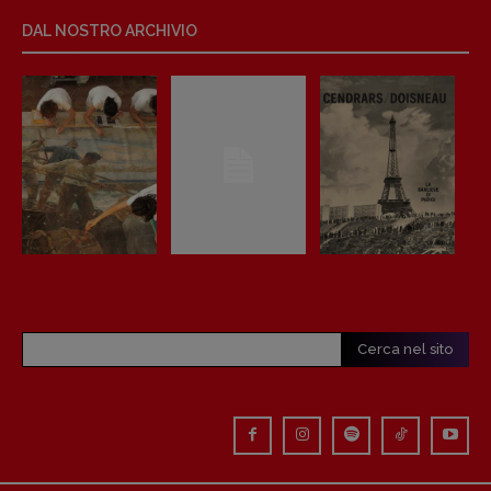
Anna da Re
DAL NOSTRO ARCHIVIO
[anna.dare.comunicazione@gmail.
com]
Coordinamento Fumetti:
Fabio Malagnini
[fabio.malagnini@gmail.
com]
Coordinamento Pulp for kids e social
media:
Valentina Marcoli
[valentina.marcoli@gmail.
com]
ARCHIVIO E AUTORI
Cerca nel sito