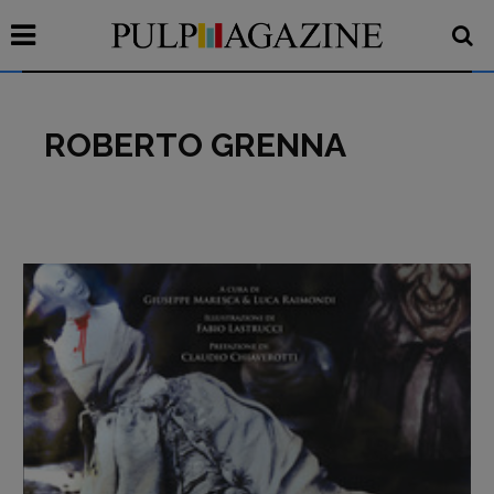
ROBERTO GRENNA
Recensioni
Primo Piano
Interviste
RUBRICHE
Archeologie del
presente
Fumetti
Libro & Film
Pulp for kids