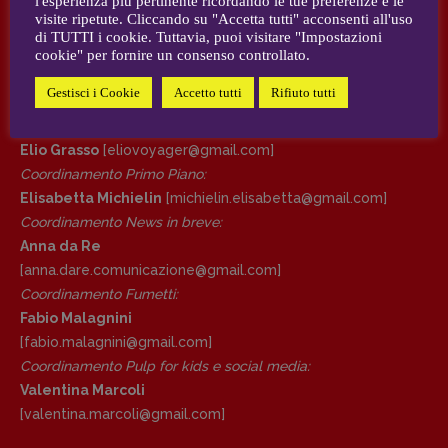
l'esperienza più pertinente ricordando le tue preferenze e le
visite ripetute. Cliccando su "Accetta tutti" acconsenti all'uso
AUTORI e COLLABORATORI
di TUTTI i cookie. Tuttavia, puoi visitare "Impostazioni
DIRETTRICE RESPONSABILE
cookie" per fornire un consenso controllato.
Antonella Marrone
CONTATTI
Gestisci i Cookie
Accetto tutti
Rifiuto tutti
R
EDAZIONE
Case editrici e coordinamento recensioni
:
Walter Catalano
,
Giuseppe Costigliola
,
Elio Grasso
[eliovoyager@gmail.com]
Anna da Re
,
Roberto Derobertis
,
Elio
Coordinamento Primo Piano
:
Grasso
,
Fabio Malagnini
,
Valentina
Elisabetta Michielin
[michielin.elisabetta@gmail.com]
Marcoli
,
Elisabetta Michielin
,
Nicole
Coordinamento News in breve:
Spallina
,
Roberto Sturm
,
Tania Tonin
Anna da Re
[anna.dare.comunicazione@gmail.
com]
CONTATTI
Coordinamento Fumetti:
Case editrici e coordinamento
Fabio Malagnini
recensioni
:
Elio Grasso
[eliovoyager@gmail.com]
[fabio.malagnini@gmail.
com]
Coordinamento Primo Piano
:
Coordinamento Pulp for kids e social media:
Elisabetta Michielin
Valentina Marcoli
[michielin.elisabetta@gmail.com]
[valentina.marcoli@gmail.
com]
Coordinamento News in breve: