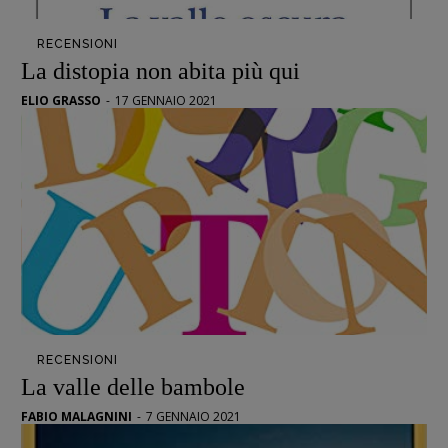
Opera prima
RECENSIONI
La distopia non abita più qui
DOSSIER
ELIO GRASSO
-
17 GENNAIO 2021
12 dicembre
Blade Runner 40
Editoria
Intelligenza Artificiale
Maestri sommersi
Pasolini 1922-2022
Psichedelia
Scienza
Stranimondi
RECENSIONI
Tornare a Ballard
La valle delle bambole
Valerio Evangelisti
FABIO MALAGNINI
-
7 GENNAIO 2021
Vampirismi