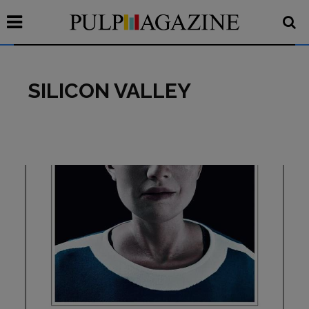
SILICON VALLEY
Recensioni
Primo Piano
Interviste
RUBRICHE
Archeologie del
presente
Fumetti
Libro & Film
Pulp for kids