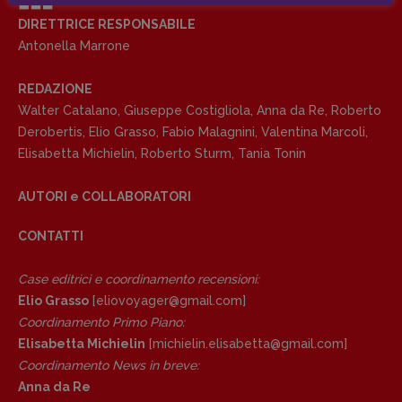
Anna da Re
DIRETTRICE RESPONSABILE
[anna.dare.comunicazione@gmail.
com]
Antonella Marrone
Coordinamento Fumetti:
Fabio Malagnini
REDAZIONE
[fabio.malagnini@gmail.
com]
Walter Catalano
,
Giuseppe Costigliola
,
Anna da Re
,
Roberto
Coordinamento Pulp for kids e social
Derobertis
,
Elio Grasso
,
Fabio Malagnini
,
Valentina Marcoli
,
media:
Elisabetta Michielin
,
Roberto Sturm
,
Tania Tonin
Valentina Marcoli
[valentina.marcoli@gmail.
com]
AUTORI e COLLABORATORI
ARCHIVIO E AUTORI
CONTATTI
Case editrici e coordinamento recensioni
:
Elio Grasso
[eliovoyager@gmail.com]
Coordinamento Primo Piano
:
Elisabetta Michielin
[michielin.elisabetta@gmail.com]
Coordinamento News in breve:
Anna da Re