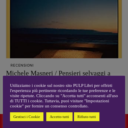
Zong!
DIRETTRICE RESPONSABILE
Antonella Marrone
R
EDAZIONE
Walter Catalano
,
Giuseppe Costigliola
,
Anna da Re
,
Roberto Derobertis
,
Elio
Grasso
,
Fabio Malagnini
,
Valentina
Marcoli
,
Elisabetta Michielin
,
Nicole
RECENSIONI
Spallina
,
Roberto Sturm
,
Tania Tonin
Michele Masneri / Pensieri selvaggi a
Los Angeles
CONTATTI
Utilizziamo i cookie sul nostro sito PULP Libri per offrirti
Case editrici e coordinamento
ELIO GRASSO
-
13 SETTEMBRE 2020
l'esperienza più pertinente ricordando le tue preferenze e le
recensioni
:
visite ripetute. Cliccando su "Accetta tutti" acconsenti all'uso
di TUTTI i cookie. Tuttavia, puoi visitare "Impostazioni
Elio Grasso
[eliovoyager@gmail.com]
cookie" per fornire un consenso controllato.
Coordinamento Primo Piano
:
Elisabetta Michielin
Gestisci i Cookie
Accetto tutti
Rifiuto tutti
[michielin.elisabetta@gmail.com]
Coordinamento News in breve: