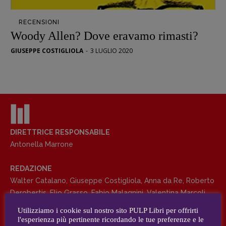
Opera prima
RECENSIONI
DOSSIER
Woody Allen? Dove eravamo rimasti?
12 dicembre
GIUSEPPE COSTIGLIOLA
-
3 LUGLIO 2020
Blade Runner 40
Editoria
Intelligenza Artificiale
Maestri sommersi
Pasolini 1922-2022
Psichedelia
DIRETTRICE RESPONSABILE
Antonella Marrone
Scienza
Stranimondi
REDAZIONE
Tornare a Ballard
Walter Catalano
,
Giuseppe Costigliola
,
Anna da Re
,
Roberto
Valerio Evangelisti
Derobertis
,
Elio Grasso
,
Fabio Malagnini
,
Valentina Marcoli
,
Vampirismi
Elisabetta Michielin
,
Roberto Sturm
,
Tania Tonin
Utilizziamo i cookie sul nostro sito PULP Libri per offrirti
Zong!
l'esperienza più pertinente ricordando le tue preferenze e le