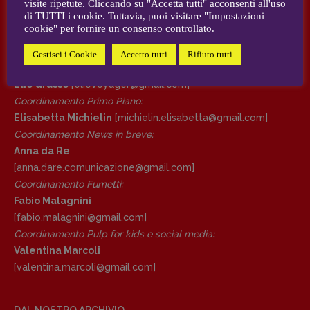
visite ripetute. Cliccando su "Accetta tutti" acconsenti all'uso
AUTORI e COLLABORATORI
di TUTTI i cookie. Tuttavia, puoi visitare "Impostazioni
cookie" per fornire un consenso controllato.
DIRETTRICE RESPONSABILE
CONTATTI
Antonella Marrone
Gestisci i Cookie
Accetto tutti
Rifiuto tutti
Case editrici e coordinamento recensioni
:
R
EDAZIONE
Elio Grasso
[eliovoyager@gmail.com]
Walter Catalano
,
Giuseppe Costigliola
,
Coordinamento Primo Piano
:
Anna da Re
,
Roberto Derobertis
,
Elio
Elisabetta Michielin
[michielin.elisabetta@gmail.com]
Grasso
,
Fabio Malagnini
,
Valentina
Coordinamento News in breve:
Marcoli
,
Elisabetta Michielin
,
Nicole
Anna da Re
Spallina
,
Roberto Sturm
,
Tania Tonin
[anna.dare.comunicazione@gmail.
com]
Coordinamento Fumetti:
CONTATTI
Fabio Malagnini
Case editrici e coordinamento
[fabio.malagnini@gmail.
com]
recensioni
:
Coordinamento Pulp for kids e social media:
Elio Grasso
[eliovoyager@gmail.com]
Valentina Marcoli
Coordinamento Primo Piano
:
[valentina.marcoli@gmail.
com]
Elisabetta Michielin
[michielin.elisabetta@gmail.com]
Coordinamento News in breve:
DAL NOSTRO ARCHIVIO