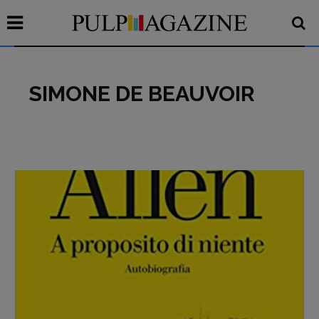
SIMONE DE BEAUVOIR
Recensioni
Primo Piano
Interviste
RUBRICHE
Archeologie del
presente
Fumetti
Libro & Film
Pulp for kids