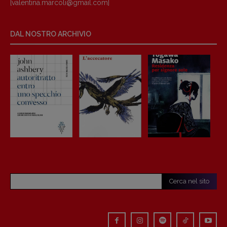
[valentina.marcoli@gmail.
com]
DAL NOSTRO ARCHIVIO
Cerca nel sito