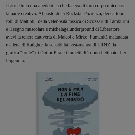
fisico e tutta una aneddotica che faceva di loro corpo unico con
la parte creativa.
Al posto della Rockstar Pazienza, dei cartoon
folli di Mattioli, della velenosità tossica di Scozzari di Tamburini
e il segno muscolare e michelagelunderground di Liberatore
avevi la tenera cattiveria di Maicol e Mirko, l’umanità malandata
e aliena di Ratigher, la sensibilità post-manga di LRNZ, la
grafica “brute” di Dottor Pira e i fumetti di Tuono Pettinato.
Per
l’appunto.
Recensioni
Primo Piano
Interviste
RUBRICHE
Archeologie del
presente
Fumetti
Libro & Film