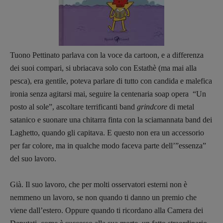
Pulp for kids
Opera prima
DOSSIER
Tuono Pettinato parlava con la voce da cartoon, e a differenza
dei suoi compari, si ubriacava solo con Estathè (ma mai alla
12 dicembre
pesca), era gentile, poteva parlare di tutto con candida e malefica
Blade Runner 40
ironia senza agitarsi mai, seguire la centenaria soap opera “Un
Editoria
posto al sole”, ascoltare terrificanti band
grindcore
di metal
Intelligenza Artificiale
satanico e suonare una chitarra finta con la sciamannata band dei
Maestri sommersi
Laghetto, quando gli capitava. E questo non era un accessorio
Pasolini 1922-2022
per far colore, ma in qualche modo faceva parte dell’”essenza”
Psichedelia
del suo lavoro.
Scienza
Stranimondi
Già. Il suo lavoro, che per molti osservatori esterni non è
Tornare a Ballard
nemmeno un lavoro, se non quando ti danno un premio che
viene dall’estero. Oppure quando ti ricordano alla Camera dei
Valerio Evangelisti