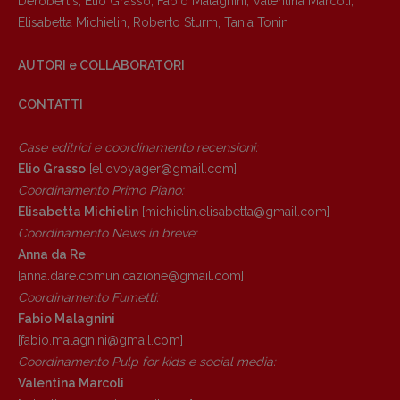
Derobertis
,
Elio Grasso
,
Fabio Malagnini
,
Valentina Marcoli
,
Elisabetta Michielin
,
Roberto Sturm
,
Tania Tonin
AUTORI e COLLABORATORI
CONTATTI
Case editrici e coordinamento recensioni
:
Elio Grasso
[eliovoyager@gmail.com]
Coordinamento Primo Piano
:
Elisabetta Michielin
[michielin.elisabetta@gmail.com]
Coordinamento News in breve:
Anna da Re
[anna.dare.comunicazione@gmail.
com]
Coordinamento Fumetti:
Fabio Malagnini
[fabio.malagnini@gmail.
com]
Coordinamento Pulp for kids e social media:
Valentina Marcoli