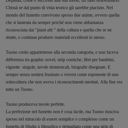
Deputati, come è successo alla sua morte, un fatto straordinario.
Vampirismi
Chissà se dal punto di vista teorico gli sarebbe piaciuto.
Nel
Zong!
mondo del fumetto convivono spesso due anime, ovvero quella
che si lamenta da sempre perché non viene abbastanza
DIRETTRICE RESPONSABILE
riconosciuta dai ”piani alti “ della cultura e quella che se ne
Antonella Marrone
sbatte, e continua produrre materiali eccellenti lo stesso.
R
EDAZIONE
Tuono credo appartenesse alla seconda categoria, e non faceva
Walter Catalano
,
Giuseppe Costigliola
,
Anna da Re
,
Roberto Derobertis
,
Elio
differenza tra graphic novel, strip comiche, libri per bambini,
Grasso
,
Fabio Malagnini
,
Valentina
vignette singole, tavole domenicali, biografie disegnate.
E
Marcoli
,
Elisabetta Michielin
,
Nicole
sempre senza sentirsi frustrato o viversi come esponente di una
Spallina
,
Roberto Sturm
,
Tania Tonin
sottocultura che non aveva i riconoscimenti meritati. Alla fine era
tutto un Tuono.
CONTATTI
Case editrici e coordinamento
Tuono produceva tavole perfette.
recensioni
:
Elio Grasso
[eliovoyager@gmail.com]
La perfezione nel fumetto non è cosa facile, ma Tuono riusciva
Coordinamento Primo Piano
:
spesso nel miracolo di essere semplice e complesso come un
Elisabetta Michielin
fumetto di Shultz o filosofico e dettagliato come una strip di