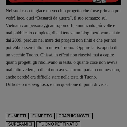
Nei suoi cassetti giace un vecchio progetto che forse prima o poi
vedrà luce, quel “Bastardi da guerra”, il suo romanzo sul
Vietnam con personaggi antropomorfi, annunciato più volte e
mai pubblicato completo, di cui teneva un blog iperdocumentato
dal 2009, perduto nel mare dei progetti non finiti e che per noi
potrebbe essere tutto un nuovo Tuono. Oppure la riscoperta di
un vecchio Tuono. Chissà, in effetti non riuscivi mai a capire
quanti progetti gli ribollivano in testa, o quante cose non aveva
mai fatto vedere, o di cui non aveva ancora parlato con nessuno,
anche perché era difficile stare nella testa di Tuono.
Difficile o meraviglioso, è una questione di punti di vista.
Copyright © 2018 – 2023 Pulp Magazine –
Associazione Pulp Magazine – registrazione
Tribunale Milano n° 5864/2023 – cod. fis.
97943720157 –
Privacy
FUMETTI
FUMETTO
GRAPHIC NOVEL
SUPERAMICI
TUONO PETTINATO