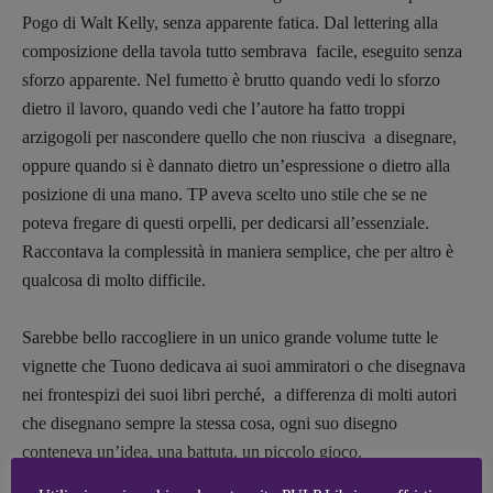
[michielin.elisabetta@gmail.com]
Pogo di Walt Kelly, senza apparente fatica. Dal lettering alla
Coordinamento News in breve:
composizione della tavola tutto sembrava facile, eseguito senza
Anna da Re
sforzo apparente.
Nel fumetto è brutto quando vedi lo sforzo
[anna.dare.comunicazione@gmail.
com]
dietro il lavoro, quando vedi che l’autore ha fatto troppi
Coordinamento Fumetti:
Fabio Malagnini
arzigogoli per nascondere quello che non riusciva a disegnare,
[fabio.malagnini@gmail.
com]
oppure quando si è dannato dietro un’espressione o dietro alla
Coordinamento Pulp for kids e social
posizione di una mano. TP aveva scelto uno stile che se ne
media:
poteva fregare di questi orpelli, per dedicarsi all’essenziale.
Valentina Marcoli
Raccontava la complessità in maniera semplice, che per altro è
[valentina.marcoli@gmail.
com]
qualcosa di molto difficile.
ARCHIVIO E AUTORI
Sarebbe bello raccogliere in un unico grande volume tutte le
vignette che Tuono dedicava ai suoi ammiratori o che disegnava
nei frontespizi dei suoi libri perché, a differenza di molti autori
che disegnano sempre la stessa cosa, ogni suo disegno
conteneva un’idea, una battuta, un piccolo gioco.