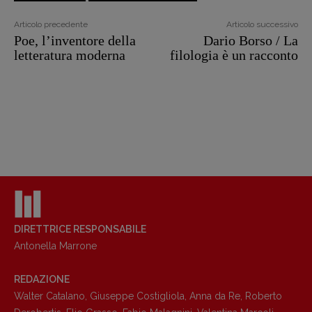
Articolo precedente
Articolo successivo
Poe, l’inventore della
Dario Borso / La
letteratura moderna
filologia è un racconto
DIRETTRICE RESPONSABILE
Antonella Marrone
REDAZIONE
Walter Catalano
,
Giuseppe Costigliola
,
Anna da Re
,
Roberto