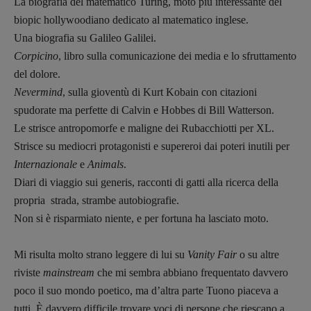
La biografia del matematico Turing, moto più interessante del
biopic hollywoodiano dedicato al matematico inglese.
Una biografia su Galileo Galilei.
Corpicino
, libro sulla comunicazione dei media e lo sfruttamento
del dolore.
Nevermind
, sulla gioventù di Kurt Kobain con citazioni
spudorate ma perfette di Calvin e Hobbes di Bill Watterson.
Le strisce antropomorfe e maligne dei Rubacchiotti per XL.
Strisce su mediocri protagonisti e supereroi dai poteri inutili per
Internazionale
e
Animals
.
Diari di viaggio sui generis, racconti di gatti alla ricerca della
propria strada, strambe autobiografie.
Non si è risparmiato niente, e per fortuna ha lasciato moto.
Mi risulta molto strano leggere di lui su
Vanity Fair
o su altre
riviste
mainstream
che mi sembra abbiano frequentato davvero
poco il suo mondo poetico, ma d’altra parte Tuono piaceva a
tutti.
È davvero difficile trovare voci di persone che riescano a