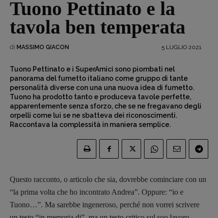
Tuono Pettinato e la
tavola ben temperata
di
5 LUGLIO 2021
MASSIMO GIACON
Tuono Pettinato e i SuperAmici sono piombati nel
panorama del fumetto italiano come gruppo di tante
personalità diverse con una una nuova idea di fumetto.
Tuono ha prodotto tanto e produceva tavole perfette,
apparentemente senza sforzo, che se ne fregavano degli
orpelli come lui se ne sbatteva dei riconoscimenti.
Raccontava la complessità in maniera semplice.
Questo racconto, o articolo che sia, dovrebbe cominciare con un
“la prima volta che ho incontrato Andrea”. Oppure: “io e
Tuono…”. Ma sarebbe ingeneroso, perché non vorrei scrivere
un testo “in memoria di”, ma un testo critico sul suo lavoro.