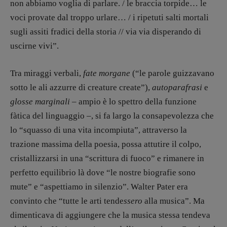
non abbiamo voglia di parlare. / le braccia torpide… le
voci provate dal troppo urlare… / i ripetuti salti mortali
sugli assiti fradici della storia // via via disperando di
uscirne vivi”.
Tra miraggi verbali,
fate morgane
(“le parole guizzavano
sotto le ali azzurre di creature create”),
autoparafrasi
e
glosse marginali
– ampio è lo spettro della funzione
fàtica del linguaggio –, si fa largo la consapevolezza che
lo “squasso di una vita incompiuta”, attraverso la
trazione massima della poesia, possa attutire il colpo,
cristallizzarsi in una “scrittura di fuoco” e rimanere in
perfetto equilibrio là dove “le nostre biografie sono
mute” e “aspettiamo in silenzio”. Walter Pater era
convinto che “tutte le arti tende
ssero
alla musica”. Ma
dimenticava di aggiungere che la musica stessa tendeva