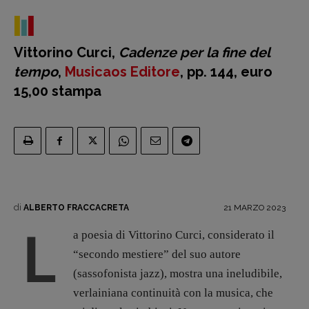
RUBRICHE
Archeologie del
Vittorino Curci,
Cadenze per la fine del
presente
tempo
,
Musicaos Editore
, pp. 144, euro
Fumetti
15,00 stampa
Libro & Film
Pulp for kids
Opera prima
DOSSIER
12 dicembre
di
21 MARZO 2023
ALBERTO FRACCACRETA
Blade Runner 40
L
Editoria
a poesia di Vittorino Curci, considerato il
Intelligenza Artificiale
“secondo mestiere” del suo autore
Maestri sommersi
(sassofonista jazz), mostra una ineludibile,
Pasolini 1922-2022
verlainiana continuità con la musica, che