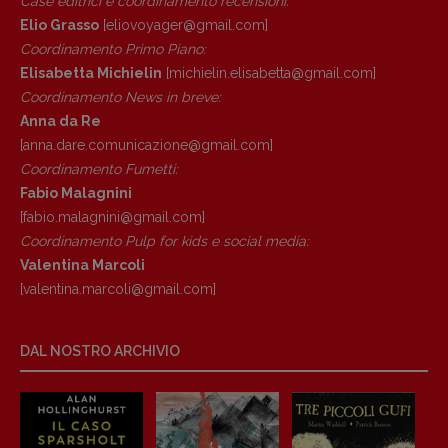
Case editrici e coordinamento recensioni
:
Copyright © 2018 – 2023 Pulp Magazine –
Associazione Pulp Magazine – registrazione
Elio Grasso
[eliovoyager@gmail.com]
Tribunale Milano n° 5864/2023 – cod. fis.
Coordinamento Primo Piano
:
97943720157 –
Privacy
Elisabetta Michielin
[michielin.elisabetta@gmail.com]
Coordinamento News in breve:
Anna da Re
[anna.dare.comunicazione@gmail.
com]
Coordinamento Fumetti:
Fabio Malagnini
[fabio.malagnini@gmail.
com]
Coordinamento Pulp for kids e social media:
Valentina Marcoli
[valentina.marcoli@gmail.
com]
DAL NOSTRO ARCHIVIO