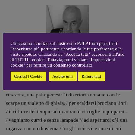
Utilizziamo i cookie sul nostro sito PULP Libri per offrirti
l'esperienza più pertinente ricordando le tue preferenze e le
visite ripetute. Cliccando su "Accetta tutti" acconsenti all'uso
di TUTTI i cookie. Tuttavia, puoi visitare "Impostazioni
cookie" per fornire un consenso controllato.
Il testo che apre la raccolta,
Sullo spartiacque
, è percorso
Gestisci i Cookie
Accetto tutti
Rifiuto tutti
da questo sentimento apocalittico, di cessazione
imminente dell’umano che, però, presuppone in sé una
rinascita, una palingenesi: “i disertori suonano con le
scarpe un vialetto di ghiaia. / per scaldarsi bruciano libri.
/ il rifluire del tempo sul quadrante ci coglie impreparati.
/ vaghiamo curvi e senza lampade // ad aspettarci c’è una
ragazza con un diastema / tra gli incisivi. e cose di cui