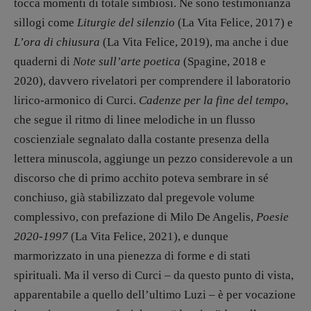
Psichedelia
tocca momenti di totale simbiosi. Ne sono testimonianza
Scienza
sillogi come
Liturgie del silenzio
(La Vita Felice, 2017) e
Stranimondi
L’ora di chiusura
(La Vita Felice, 2019), ma anche i due
quaderni di
Note sull’arte poetica
(Spagine, 2018 e
Tornare a Ballard
2020), davvero rivelatori per comprendere il laboratorio
Valerio Evangelisti
lirico-armonico di Curci.
Cadenze per la fine del tempo
,
Vampirismi
che segue il ritmo di linee melodiche in un flusso
Zong!
coscienziale segnalato dalla costante presenza della
lettera minuscola, aggiunge un pezzo considerevole a un
DIRETTRICE RESPONSABILE
discorso che di primo acchito poteva sembrare in sé
Antonella Marrone
conchiuso, già stabilizzato dal pregevole volume
R
EDAZIONE
complessivo, con prefazione di Milo De Angelis,
Poesie
Walter Catalano
,
Giuseppe Costigliola
,
2020-1997
(La Vita Felice, 2021), e dunque
Anna da Re
,
Roberto Derobertis
,
Elio
marmorizzato in una pienezza di forme e di stati
Grasso
,
Fabio Malagnini
,
Valentina
Marcoli
,
Elisabetta Michielin
,
Nicole
spirituali. Ma il verso di Curci – da questo punto di vista,
Spallina
,
Roberto Sturm
,
Tania Tonin
apparentabile a quello dell’ultimo Luzi – è per vocazione