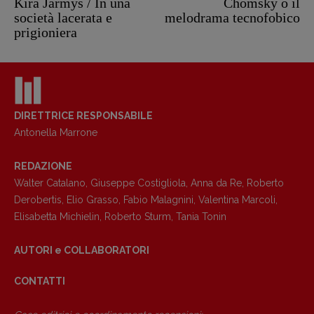
Kira Jarmyš / In una
Chomsky o il
società lacerata e
melodrama tecnofobico
prigioniera
DIRETTRICE RESPONSABILE
Antonella Marrone
REDAZIONE
Walter Catalano
,
Giuseppe Costigliola
,
Anna da Re
,
Roberto
Derobertis
,
Elio Grasso
,
Fabio Malagnini
,
Valentina Marcoli
,
Elisabetta Michielin
,
Roberto Sturm
,
Tania Tonin
AUTORI e COLLABORATORI
CONTATTI