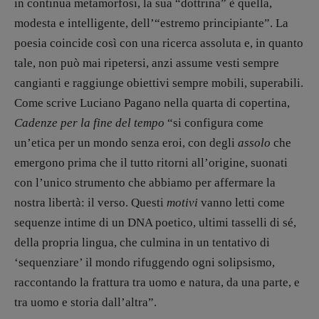
in continua metamorfosi, la sua “dottrina” è quella,
CONTATTI
modesta e intelligente, dell’“estremo principiante”. La
Case editrici e coordinamento
recensioni
:
poesia coincide così con una ricerca assoluta e, in quanto
Elio Grasso
[eliovoyager@gmail.com]
tale, non può mai ripetersi, anzi assume vesti sempre
Coordinamento Primo Piano
:
cangianti e raggiunge obiettivi sempre mobili, superabili.
Elisabetta Michielin
Come scrive Luciano Pagano nella quarta di copertina,
[michielin.elisabetta@gmail.com]
Cadenze per la fine del tempo
“si configura come
Coordinamento News in breve:
Anna da Re
un’etica per un mondo senza eroi, con degli
assolo
che
[anna.dare.comunicazione@gmail.
com]
emergono prima che il tutto ritorni all’origine, suonati
Coordinamento Fumetti:
con l’unico strumento che abbiamo per affermare la
Fabio Malagnini
nostra libertà: il verso. Questi
motivi
vanno letti come
[fabio.malagnini@gmail.
com]
Coordinamento Pulp for kids e social
sequenze intime di un DNA poetico, ultimi tasselli di sé,
media:
della propria lingua, che culmina in un tentativo di
Valentina Marcoli
‘sequenziare’ il mondo rifuggendo ogni solipsismo,
[valentina.marcoli@gmail.
com]
raccontando la frattura tra uomo e natura, da una parte, e
ARCHIVIO E AUTORI
tra uomo e storia dall’altra”.