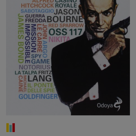
Recensioni
Primo Piano
Interviste
RUBRICHE
Archeologie del
presente
Fumetti
Libro & Film
Pulp for kids