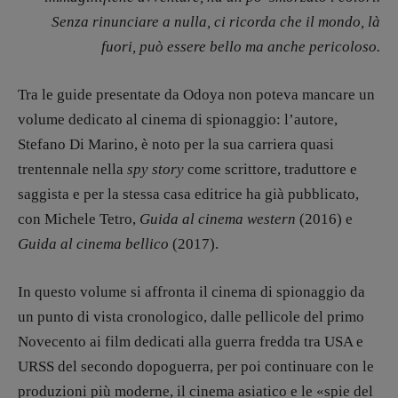
Zong!
Senza rinunciare a nulla, ci ricorda che il mondo, là
fuori, può essere bello ma anche pericoloso.
DIRETTRICE RESPONSABILE
Antonella Marrone
Tra le guide presentate da Odoya non poteva mancare un
R
EDAZIONE
volume dedicato al cinema di spionaggio: l’autore,
Walter Catalano
,
Giuseppe Costigliola
,
Stefano Di Marino, è noto per la sua carriera quasi
Anna da Re
,
Roberto Derobertis
,
Elio
trentennale nella
spy story
come scrittore, traduttore e
Grasso
,
Fabio Malagnini
,
Valentina
saggista e per la stessa casa editrice ha già pubblicato,
Marcoli
,
Elisabetta Michielin
,
Nicole
con Michele Tetro,
Guida al cinema western
(2016) e
Spallina
,
Roberto Sturm
,
Tania Tonin
Guida al cinema bellico
(2017).
CONTATTI
Case editrici e coordinamento
In questo volume si affronta il cinema di spionaggio da
recensioni
:
un punto di vista cronologico, dalle pellicole del primo
Elio Grasso
[eliovoyager@gmail.com]
Coordinamento Primo Piano
:
Novecento ai film dedicati alla guerra fredda tra USA e
Elisabetta Michielin
URSS del secondo dopoguerra, per poi continuare con le
[michielin.elisabetta@gmail.com]
produzioni più moderne, il cinema asiatico e le «spie del