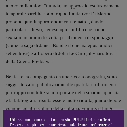
Coordinamento News in breve:
nuovo millennio
»
. Tuttavia, un approccio esclusivamente
Anna da Re
temporale sarebbe stato troppo limitativo: Di Marino
[anna.dare.comunicazione@gmail.
com]
Coordinamento Fumetti:
propone quindi approfondimenti tematici, dando
Fabio Malagnini
particolare rilievo, per esempio, ai film che hanno
[fabio.malagnini@gmail.
com]
segnato un punto di svolta per il cinema di spionaggio
Coordinamento Pulp for kids e social
(come la saga di James Bond e il cinema
«
post undici
media:
Valentina Marcoli
settembre
»
) e all’opera di John Le Carré, il «narratore
[valentina.marcoli@gmail.
com]
della Guerra Fredda
»
.
ARCHIVIO E AUTORI
Nel testo, accompagnato da una ricca iconografia, sono
suggerite varie pubblicazioni alle quali fare riferimento:
purtroppo non tutte sono riportate nella sezione apposita
e la bibliografia risulta essere molto ridotta, punto debole
comune ad altri volumi della collana. Eppure, il lungo
elenco dei film citati che conclude
Guida al cinema di
Utilizziamo i cookie sul nostro sito PULP Libri per offrirti
spionaggio
è prova di come una narrazione accattivante
l'esperienza più pertinente ricordando le tue preferenze e le