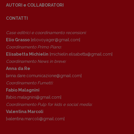
AUTORI e COLLABORATORI
CONTATTI
Case editrici e coordinamento recensioni
:
Elio Grasso
[eliovoyager@gmail.com]
Coordinamento Primo Piano
:
Elisabetta Michielin
[michielin.elisabetta@gmail.com]
Coordinamento News in breve:
Anna da Re
[anna.dare.comunicazione@gmail.
com]
Coordinamento Fumetti:
Copyright © 2018 – 2023 Pulp Magazine –
Fabio Malagnini
Associazione Pulp Magazine – registrazione
Tribunale Milano n° 5864/2023 – cod. fis.
[fabio.malagnini@gmail.
com]
97943720157 –
Privacy
Coordinamento Pulp for kids e social media:
Valentina Marcoli
[valentina.marcoli@gmail.
com]