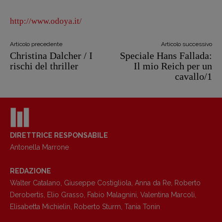
http://www.odoya.it/
Articolo precedente
Articolo successivo
Christina Dalcher / I
Speciale Hans Fallada:
rischi del thriller
Il mio Reich per un
cavallo/1
DIRETTRICE RESPONSABILE
Antonella Marrone
REDAZIONE
Walter Catalano
,
Giuseppe Costigliola
,
Anna da Re
,
Roberto
Derobertis
,
Elio Grasso
,
Fabio Malagnini
,
Valentina Marcoli
,
Elisabetta Michielin
,
Roberto Sturm
,
Tania Tonin