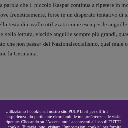
 la parola che il piccolo Kaspar continua a ripetere in 
e freneticamente, forse in un disperato tentativo di sfu
DIRETTRICE RESPONSABILE
ella testa di cavallo utilizzata come esca per le anguill
Antonella Marrone
e
nella lettura, viscide anguille sempre più grandi, quas
er 40
R
EDAZIONE
ato che non passa
»
del Nazionalsocialismo, quel male os
Walter Catalano
,
Giuseppe
a
Costigliola
,
Anna da Re
,
come la Germania.
Roberto Derobertis
,
Elio
Grasso
,
Fabio Malagnini
,
mmersi
Valentina Marcoli
,
Elisabetta
22-2022
Michielin
,
Nicole Spallina
,
Roberto Sturm
,
Tania Tonin
CONTATTI
i
Case editrici e coordinamento
allard
recensioni
:
Utilizziamo i cookie sul nostro sito PULP Libri per offrirti
l'esperienza più pertinente ricordando le tue preferenze e le visite
gelisti
Elio Grasso
ripetute. Cliccando su "Accetta tutti" acconsenti all'uso di TUTTI
[eliovoyager@gmail.com]
i cookie. Tuttavia, puoi visitare "Impostazioni cookie" per fornire