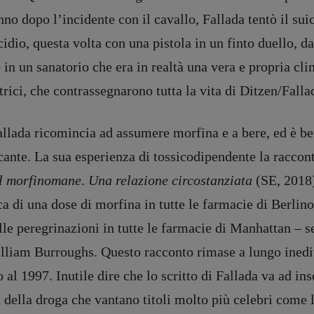
nno dopo l’incidente con il cavallo, Fallada tentò il su
icidio, questa volta con una pistola in un finto duello,
in un sanatorio che era in realtà una vera e propria clin
iatrici, che contrassegnarono tutta la vita di Ditzen/Falla
llada ricomincia ad assumere morfina e a bere, ed è ben
cante. La sua esperienza di tossicodipendente la raccont
el morfinomane
.
Una relazione circostanziata
(SE, 2018),
ca di una dose di morfina in tutte le farmacie di Berli
le peregrinazioni in tutte le farmacie di Manhattan – s
illiam Burroughs. Questo racconto rimase a lungo inedi
o al 1997. Inutile dire che lo scritto di Fallada va ad ins
 della droga che vantano titoli molto più celebri come 