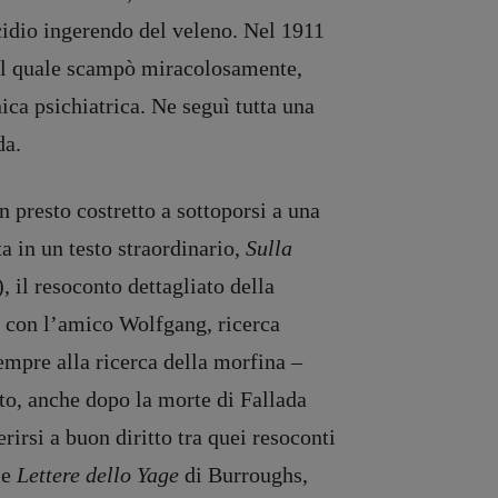
icidio ingerendo del veleno. Nel 1911
 dal quale scampò miracolosamente,
ica psichiatrica. Ne seguì tutta una
da.
 presto costretto a sottoporsi a una
a in un testo straordinario,
Sulla
 il resoconto dettagliato della
no con l’amico Wolfgang, ricerca
empre alla ricerca della morfina –
to, anche dopo la morte di Fallada
erirsi a buon diritto tra quei resoconti
le
Lettere dello Yage
di Burroughs,