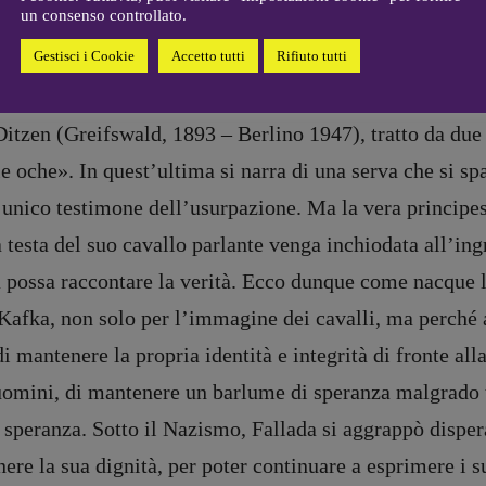
Coordinamento Primo Piano
:
un consenso controllato.
Elisabetta Michielin
Gestisci i Cookie
Accetto tutti
Rifiuto tutti
[michielin.elisabetta@gmail.com]
Coordinamento News in breve:
cavallo, o meglio di un uomo-cavallo; si tratta di Hans
Anna da Re
itzen (Greifswald, 1893 – Berlino 1947), tratto da du
[anna.dare.comunicazione@gmail.
com]
le oche
»
. In quest’ultima si narra di una serva che si sp
Coordinamento Fumetti:
’unico testimone dell’usurpazione. Ma la vera principess
Fabio Malagnini
[fabio.malagnini@gmail.
com]
 testa del suo cavallo parlante venga inchiodata all’ingr
Coordinamento Pulp for kids e
ada possa raccontare la verità. Ecco dunque come nacque
social media:
Valentina Marcoli
afka, non solo per l’immagine dei cavalli, ma perché an
[valentina.marcoli@gmail.
com]
 mantenere la propria identità e integrità di fronte al
ARCHIVIO E AUTORI
 uomini, di mantenere un barlume di speranza malgrado t
 speranza. Sotto il Nazismo, Fallada si aggrappò disper
registrazione Tribunale Milano n° 5864/2023 – cod. fis. 97943720157 –
Privacy
re la sua dignità, per poter continuare a esprimere i su