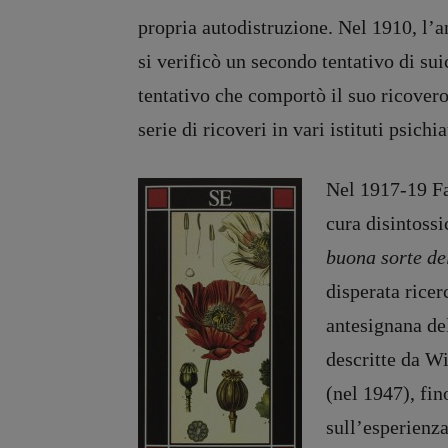
propria autodistruzione. Nel 1910, l’a
si verificò un secondo tentativo di su
tentativo che comportò il suo ricovero 
serie di ricoveri in vari istituti psich
Nel 1917-19 Fa
cura disintossi
buona sorte d
disperata ricer
antesignana del
descritte da W
(nel 1947), fin
sull’esperienza