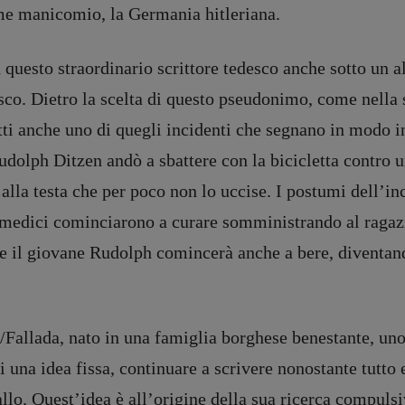
me manicomio, la Germania hitleriana.
 questo straordinario scrittore tedesco anche sotto un al
edesco. Dietro la scelta di questo pseudonimo, come nella
tti anche uno di quegli incidenti che segnano in modo in
dolph Ditzen andò a sbattere con la bicicletta contro un
o alla testa che per poco non lo uccise. I postumi dell’
i medici cominciarono a curare somministrando al ragaz
te il giovane Rudolph comincerà anche a bere, diventand
n/Fallada, nato in una famiglia borghese benestante, uno 
 una idea fissa, continuare a scrivere nonostante tutto e
allo. Quest’idea è all’origine della sua ricerca compulsi