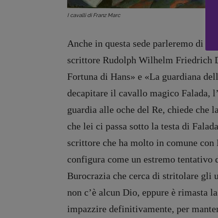
Zong!
I cavalli di Franz Marc
Anche in questa sede parleremo di un 
scrittore Rudolph Wilhelm Friedrich D
Fortuna di Hans
»
e
«
La guardiana del
decapitare il cavallo magico Falada, l
guardia alle oche del Re, chiede che la
che lei ci passa sotto la testa di Fal
scrittore che ha molto in comune con K
configura come un estremo tentativo di
Burocrazia che cerca di stritolare gli
non c’è alcun Dio, eppure è rimasta la
Copyright © 2018 – 2023 Pulp Magazine – Associazione Pulp Magazine – 
impazzire definitivamente, per mantene