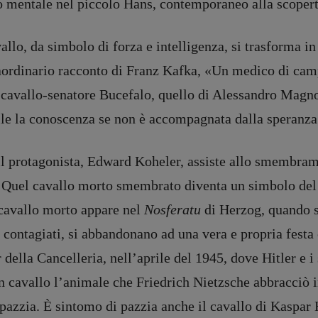
o mentale nel piccolo Hans, contemporaneo alla scoperta
lo, da simbolo di forza e intelligenza, si trasforma in
raordinario racconto di Franz Kafka,
«
Un medico di ca
del cavallo-senatore Bucefalo, quello di Alessandro Magn
ile la conoscenza se non è accompagnata dalla speranza
il protagonista, Edward Koheler, assiste allo smembram
. Quel cavallo morto smembrato diventa un simbolo del 
cavallo morto appare nel
Nosferatu
di Herzog, quando si
i contagiati, si abbandonano ad una vera e propria festa 
 della Cancelleria, nell’aprile del 1945, dove Hitler e i
n cavallo l’animale che Friedrich Nietzsche abbracciò
 pazzia.
È
sintomo di pazzia anche il cavallo di Kaspar H