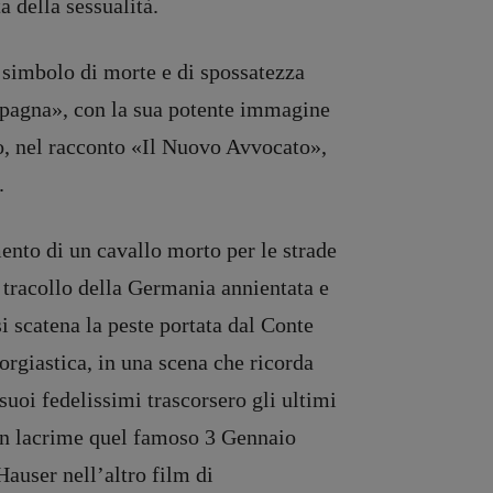
 della sessualità.
 simbolo di morte e di spossatezza
mpagna
»
, con la sua potente immagine
o, nel racconto
«
Il Nuovo Avvocato
»
,
.
ento di un cavallo morto per le strade
tracollo della Germania annientata e
 scatena la peste portata dal Conte
orgiastica, in una scena che ricorda
 suoi fedelissimi trascorsero gli ultimi
 in lacrime quel famoso 3 Gennaio
auser nell’altro film di