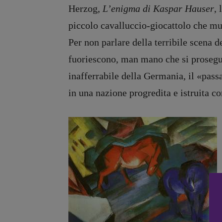
Herzog,
L’enigma di Kaspar Hauser
,
piccolo cavalluccio-giocattolo che muov
Recensioni
DOSSIER
Per non parlare della terribile scena d
Primo Piano
12 dicembr
fuoriescono, man mano che si prosegue 
Interviste
Blade Runn
inafferrabile della Germania, il
«
pass
RUBRICHE
Editoria
Archeologie del
Intelligenz
in una nazione progredita e istruita 
presente
Artificiale
Fumetti
Maestri so
Libro & Film
Pasolini 19
Pulp for kids
Psichedelia
Opera prima
Scienza
Stranimond
Tornare a B
Valerio Evan
Vampirismi