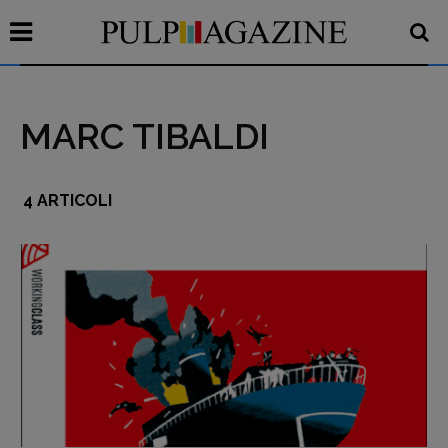
MARC TIBALDI
4 ARTICOLI
Recensioni
Primo Piano
Interviste
RUBRICHE
Archeologie del
presente
Fumetti
Libro & Film