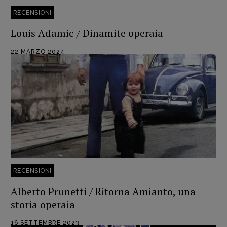
Pulp for kids
RECENSIONI
Opera prima
Louis Adamic / Dinamite operaia
DOSSIER
22 MARZO 2024
12 dicembre
Blade Runner 40
Editoria
Intelligenza Artificiale
Maestri sommersi
Pasolini 1922-2022
Psichedelia
Scienza
RECENSIONI
Stranimondi
Alberto Prunetti / Ritorna Amianto, una
Tornare a Ballard
storia operaia
Valerio Evangelisti
Vampirismi
16 SETTEMBRE 2023