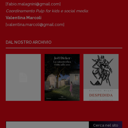
[fabio.malagnini@gmail.
com]
Coordinamento Pulp for kids e social media:
Valentina Marcoli
[valentina.marcoli@gmail.
com]
DAL NOSTRO ARCHIVIO
Cerca nel sito