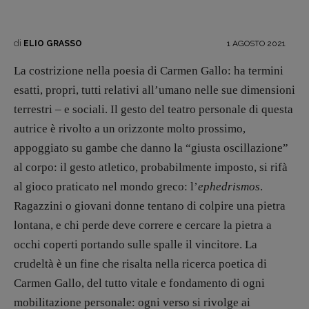
di
1 AGOSTO 2021
ELIO GRASSO
La costrizione nella poesia di Carmen Gallo: ha termini
esatti, propri, tutti relativi all’umano nelle sue dimensioni
terrestri – e sociali. Il gesto del teatro personale di questa
autrice è rivolto a un orizzonte molto prossimo,
appoggiato su gambe che danno la “giusta oscillazione”
al corpo: il gesto atletico, probabilmente imposto, si rifà
Recensioni
al gioco praticato nel mondo greco: l’
ephedrismos
.
Primo Piano
Ragazzini o giovani donne tentano di colpire una pietra
Interviste
lontana, e chi perde deve correre e cercare la pietra a
RUBRICHE
occhi coperti portando sulle spalle il vincitore. La
Archeologie del
crudeltà è un fine che risalta nella ricerca poetica di
presente
Carmen Gallo, del tutto vitale e fondamento di ogni
Fumetti
mobilitazione personale: ogni verso si rivolge ai