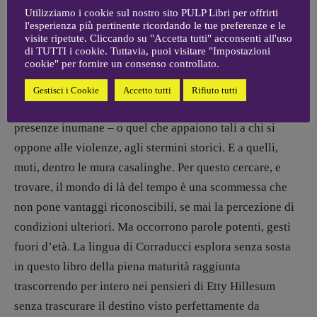
senso di una perdita, ascendendo all’archetipa figura di
Utilizziamo i cookie sul nostro sito PULP Libri per offrirti
l'esperienza più pertinente ricordando le tue preferenze e le
Maria ai piedi del figlio morente e infine trapassato.
visite ripetute. Cliccando su "Accetta tutti" acconsenti all'uso
Religiosa o meno, la presenza del corpo è sempre in
di TUTTI i cookie. Tuttavia, puoi visitare "Impostazioni
cookie" per fornire un consenso controllato.
primo piano, mai completamente abbandonato dal fuoco.
Sembra che per mettersi in salvo occorra sentire il
Gestisci i Cookie
Accetto tutti
Rifiuto tutti
grembo sciogliersi fino a quando la voce trasfiguri in
presenze inumane – o quel che appaiono tali a chi si
oppone alle violenze, agli stermini storici. E a quelli,
muti, dentro le mura casalinghe. Per questo cercare, e
trovare, il mondo di là del tempo è una scommessa che
non pone vantaggi riconoscibili, se mai la percezione di
condizioni ulteriori. Ma occorrono parole potenti, gesti
fuori d’età. La lingua di Corraducci esplora senza sosta
in questo libro della piena maturità raggiunta
trascorrendo per intero nei pensieri di Etty Hillesum
senza trascurare il destino visto perfettamente da