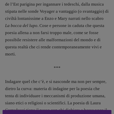
Elisabetta Michielin
de l’Est parigina per ingannare i tedeschi, dalla musica
[michielin.elisabetta@gmail.com]
stipata nelle sonde Voyager a vantaggio (o svantaggio) di
Coordinamento News in breve:
Anna da Re
civiltà lontanissime a Enzo e Mary narrati nello scabro
[anna.dare.comunicazione@gmail.
com]
La bocca del lupo
. Cose e persone in caduta che questa
Coordinamento Fumetti:
poesia allena a non farsi troppo male, come se fosse
Fabio Malagnini
possibile resistere alle malformazioni del mondo e di
[fabio.malagnini@gmail.
com]
Coordinamento Pulp for kids e social
questa realtà che ci rende contemporaneamente vivi e
media:
morti.
Valentina Marcoli
[valentina.marcoli@gmail.
com]
***
ARCHIVIO E AUTORI
Indagare quel che c’è, e si nasconde ma non per sempre,
dietro la curva: materia di indagine per la poesia che
tenta di individuare i meccanismi di produzione umana,
siano etici o religiosi o scientifici. La poesia di Laura
Corraducci tiene il passo con chi dichiara a bassa voce il