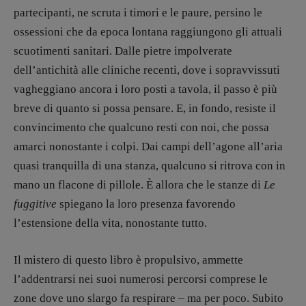
Libro & Film
partecipanti, ne scruta i timori e le paure, persino le
Pulp for kids
ossessioni che da epoca lontana raggiungono gli attuali
Opera prima
scuotimenti sanitari. Dalle pietre impolverate
dell’antichità alle cliniche recenti, dove i sopravvissuti
DOSSIER
vagheggiano ancora i loro posti a tavola, il passo è più
12 dicembre
breve di quanto si possa pensare. E, in fondo, resiste il
Blade Runner 40
convincimento che qualcuno resti con noi, che possa
Editoria
amarci nonostante i colpi. Dai campi dell’agone all’aria
Intelligenza Artificiale
quasi tranquilla di una stanza, qualcuno si ritrova con in
Maestri sommersi
mano un flacone di pillole. È allora che le stanze di
Le
Pasolini 1922-2022
fuggitive
spiegano la loro presenza favorendo
Psichedelia
l’estensione della vita, nonostante tutto.
Scienza
Il mistero di questo libro è propulsivo, ammette
Stranimondi
l’addentrarsi nei suoi numerosi percorsi comprese le
Tornare a Ballard
zone dove uno slargo fa respirare – ma per poco. Subito
Valerio Evangelisti