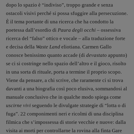
dopo lo spazio è “indiviso”, troppo grande e senza
Vampirismi
ostacoli visivi perché si possa sfuggire alla persecuzione.
Zong!
È il tema portante di una ricerca che ha condotto la
poetessa dall’esordio di
Paura degli occhi
– ossessiva
DIRETTRICE RESPONSABILE
ricerca del “falso” ottico e vocale – alla traduzione forte
Antonella Marrone
e decisa della
Waste Land
eliotiana. Carmen Gallo
R
EDAZIONE
conosce benissimo quanto accade (di
devastato
appunto)
Walter Catalano
,
Giuseppe Costigliola
,
se ci si costringe nello spazio dell’altro e il gioco, risolto
Anna da Re
,
Roberto Derobertis
,
Elio
in una sorta di rituale, porta a termine il proprio scopo.
Grasso
,
Fabio Malagnini
,
Valentina
Marcoli
,
Elisabetta Michielin
,
Nicole
Viene da pensare, a chi scrive, che raramente ci si trova
Spallina
,
Roberto Sturm
,
Tania Tonin
davanti a una biografia così poco elusiva, sommandosi al
manuale conclusivo che in qualche modo spiega come
CONTATTI
uscirne vivi
seguendo le divulgate strategie di “lotta o di
Case editrici e coordinamento
fuga”. 22 componimenti neri e ricolmi di una disciplina
recensioni
:
Elio Grasso
[eliovoyager@gmail.com]
filmica che s’impossessa di storie vecchie e nuove: dalla
Coordinamento Primo Piano
:
visita ai morti per controllarne la rovina alla finta Gare