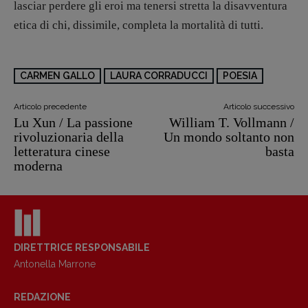
lasciar perdere gli eroi ma tenersi stretta la disavventura
etica di chi, dissimile, completa la mortalità di tutti.
CARMEN GALLO
LAURA CORRADUCCI
POESIA
Articolo precedente
Articolo successivo
Lu Xun / La passione
William T. Vollmann /
rivoluzionaria della
Un mondo soltanto non
letteratura cinese
basta
moderna
Copyright © 2018 – 2023 Pulp Magazine –
Associazione Pulp Magazine – registrazione
DIRETTRICE RESPONSABILE
Tribunale Milano n° 5864/2023 – cod. fis.
97943720157 –
Privacy
Antonella Marrone
REDAZIONE