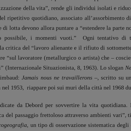
zzazione della vita”, rende gli individui isolati e ridu
del ripetitivo quotidiano, associato all’assorbimento d
e di lotta devono allora puntare a “estendere
la parte n
o possibile, i momenti vuoti.”
Ogni tentativo di 
la critica del “lavoro alienante e il rifiuto di sottomett
e “sul lavoratore (metallurgico o artista) che – coscien
i” (Internazionale Situazionista, 8, 1963).
Lo slogan
Ne
Rimbaud:
Jamais nous ne travaillerons
–, scritto su u
 nel 1953, riappare poi sui muri della città nel 1968 du
ndicate da Debord per sovvertire la vita quotidiana
ica del passaggio frettoloso attraverso ambienti vari”, 
cogeografia
, un tipo di osservazione sistematica degli 