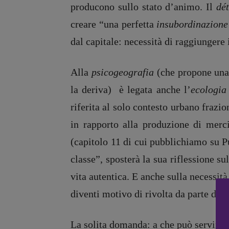
producono sullo stato d’animo. Il
dé
creare “una perfetta
insubordinazione
Recensioni
DOSSIER
dal capitale: necessità di raggiungere 
Primo Piano
12 dicembr
Interviste
Blade Runn
Alla
psicogeografia
(che propone una
RUBRICHE
Editoria
la deriva) è legata anche l’
ecologia
Archeologie del
Intelligenz
riferita al solo contesto urbano frazi
presente
Artificiale
Fumetti
Maestri so
in rapporto alla produzione di merc
Libro & Film
Pasolini 19
(capitolo 11 di cui pubblichiamo su 
Pulp for kids
Psichedelia
classe”, sposterà la sua riflessione s
Opera prima
Scienza
vita autentica. E anche sulla necessit
Stranimond
diventi motivo di rivolta da parte del 
Tornare a B
Valerio Evan
La solita domanda: a che può servirci 
Vampirismi