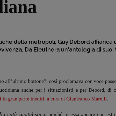
diana
tiche della metropoli, Guy Debord affianca u
ivenza. Da Eleuthera un'antologia di suoi tes
sino all’ultimo bottone”: così proclamava con voce pos
quotidiana anche per i situazionisti e per Debord, di 
li in gran parte inediti, a cura di Gianfranco Marelli
.
lla città capitalistica
, poiché in essa appare con estr