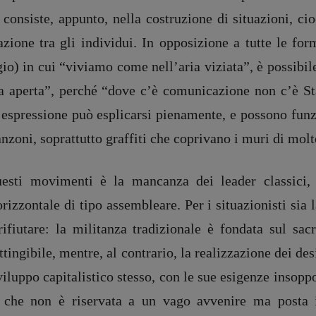
i consiste, appunto, nella costruzione di situazioni, ci
azione tra gli individui. In opposizione a tutte le f
gio) in cui “viviamo come nell’aria viziata”, è possibile
nza aperta”, perché “dove c’è comunicazione non c’è St
di espressione può esplicarsi pienamente, e possono fu
nzoni, soprattutto graffiti che coprivano i muri di mol
uesti movimenti è la mancanza dei leader classici,
izzontale di tipo assembleare. Per i situazionisti sia l
fiutare: la militanza tradizionale è fondata sul sacri
ingibile, mentre, al contrario, la realizzazione dei des
viluppo capitalistico stesso, con le sue esigenze insoppo
na, che non è riservata a un vago avvenire ma posta