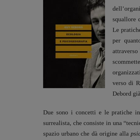
dell’organi
squallore 
Le pratich
per quant
attraverso 
scommetter
organizzat
verso di 
Debord già
Due sono i concetti e le pratiche i
surrealista, che consiste in una “tecn
spazio urbano che dà origine alla
psi