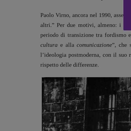
Zong!
Paolo Virno, ancora nel 1990, assegna
altri.” Per due motivi, almeno: i sit
periodo di transizione tra fordismo 
cultura
e alla
comunicazione
”, che 
l’ideologia postmoderna, con il suo r
rispetto delle differenze.
Copyright © 2018 – 2023 Pulp Magazine – Associazione Pulp Magazine – 