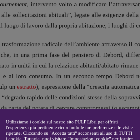
tournement
,
intervento volto a modificare
l’attravers
alle sollecitazioni abituali”, legate alle esigenze del
DIRETTRICE RESPONSABILE
il luogo di lavoro dalla propria abitazione, i luoghi di
Antonella Marrone
e
er 40
R
EDAZIONE
 trasformazione radicale dell’ambiente attraverso il c
Walter Catalano
,
Giuseppe
che, in una prima fase del pensiero di Debord, differe
a
Costigliola
,
Anna da Re
,
Roberto Derobertis
,
Elio
onato in unità in cui la relazione abitanti/abitato riman
Grasso
,
Fabio Malagnini
,
mmersi
i e al loro consumo. In un secondo tempo Debord ne
Valentina Marcoli
,
Elisabetta
22-2022
Michielin
,
Nicole Spallina
,
Pulp un
estratto
)
, espressione della “crescita automatica
Roberto Sturm
,
Tania Tonin
ul “degrado rapido delle condizioni stesse della soprav
CONTATTI
à da parte del potere di cercare compromessi (o escamota
i
Case editrici e coordinamento
proletariato, che per l’autore è l’unica vera soluzione.
allard
recensioni
:
Utilizziamo i cookie sul nostro sito PULP Libri per offrirti
l'esperienza più pertinente ricordando le tue preferenze e le visite
gelisti
Elio Grasso
ripetute. Cliccando su "Accetta tutti" acconsenti all'uso di TUTTI
[eliovoyager@gmail.com]
tutto questo?
i cookie. Tuttavia, puoi visitare "Impostazioni cookie" per fornire