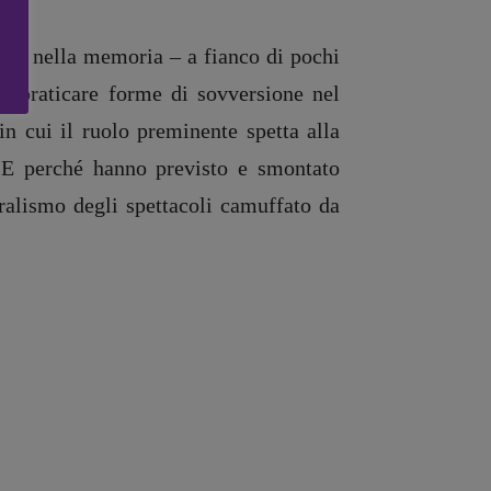
le o nella memoria – a fianco di pochi
 di praticare forme di sovversione nel
n cui il ruolo preminente spetta alla
. E perché hanno previsto e smontato
uralismo degli spettacoli camuffato da