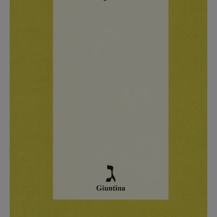
Recensioni
Primo Piano
Interviste
RUBRICHE
Archeologie del
presente
Fumetti
Libro & Film
Pulp for kids
Opera prima
DOSSIER
12 dicembre
Blade Runner 40
Editoria