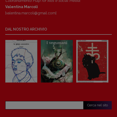
Coordinamento Pulp for kids e social media:
Valentina Marcoli
[valentina.marcoli@gmail.
com]
Copyright © 2018 – 2023 Pulp Magazine –
DAL NOSTRO ARCHIVIO
Associazione Pulp Magazine – registrazione
Tribunale Milano n° 5864/2023 – cod. fis.
97943720157 –
Privacy
Cerca nel sito