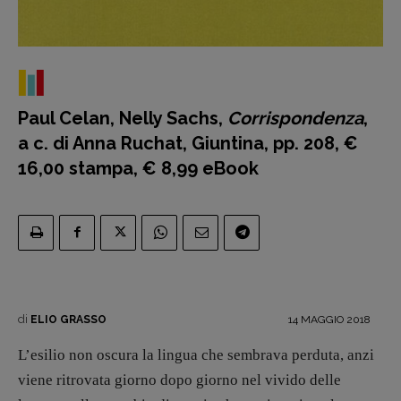
Intelligenza Artificiale
Maestri sommersi
Pasolini 1922-2022
Psichedelia
Paul Celan, Nelly Sachs,
Corrispondenza
,
Scienza
a c. di Anna Ruchat, Giuntina, pp. 208, €
Stranimondi
16,00 stampa, € 8,99 eBook
Tornare a Ballard
Valerio Evangelisti
Vampirismi
Zong!
DIRETTRICE RESPONSABILE
di
14 MAGGIO 2018
ELIO GRASSO
Antonella Marrone
L’esilio non oscura la lingua che sembrava perduta, anzi
R
EDAZIONE
viene ritrovata giorno dopo giorno nel vivido delle
Walter Catalano
,
Giuseppe Costigliola
,