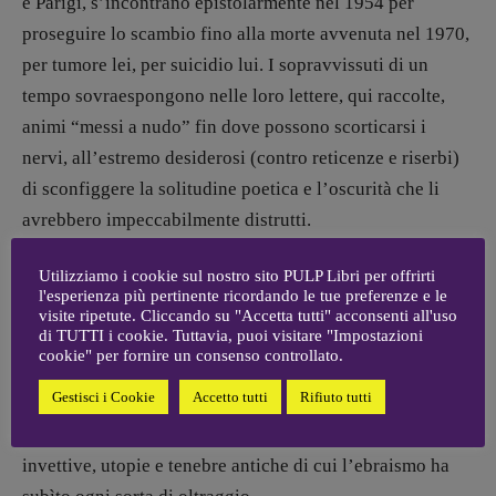
e Parigi, s’incontrano epistolarmente nel 1954 per
Valentina Marcoli
proseguire lo scambio fino alla morte avvenuta nel 1970,
[valentina.marcoli@gmail.
com]
per tumore lei, per suicidio lui. I sopravvissuti di un
ARCHIVIO E AUTORI
tempo sovraespongono nelle loro lettere, qui raccolte,
animi “messi a nudo” fin dove possono scorticarsi i
nervi, all’estremo desiderosi (contro reticenze e riserbi)
di sconfiggere la solitudine poetica e l’oscurità che li
avrebbero impeccabilmente distrutti.
Utilizziamo i cookie sul nostro sito PULP Libri per offrirti
Fama e rispecchiamenti sottendono ogni cosa, basta
l'esperienza più pertinente ricordando le tue preferenze e le
rivolgersi alle singole biografie per esserne consapevoli
visite ripetute. Cliccando su "Accetta tutti" acconsenti all'uso
di TUTTI i cookie. Tuttavia, puoi visitare "Impostazioni
con onore. Senza dimenticare la fitta corrispondenza, e
cookie" per fornire un consenso controllato.
possiamo dire condotta su binari paralleli – ma quanto
Gestisci i Cookie
Accetto tutti
Rifiuto tutti
più drammatici per amori e dissapori – fra Celan e
Ingeborg Bachmann. Gli incroci poetici contengono
invettive, utopie e tenebre antiche di cui l’ebraismo ha