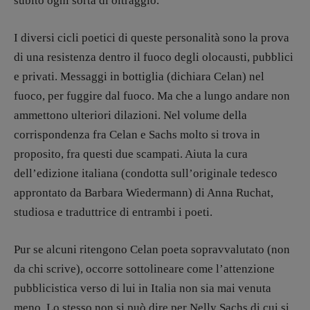
subìto ogni sorta di oltraggio.
I diversi cicli poetici di queste personalità sono la prova
di una resistenza dentro il fuoco degli olocausti, pubblici
e privati. Messaggi in bottiglia (dichiara Celan) nel
fuoco, per fuggire dal fuoco. Ma che a lungo andare non
ammettono ulteriori dilazioni. Nel volume della
corrispondenza fra Celan e Sachs molto si trova in
proposito, fra questi due scampati. Aiuta la cura
dell’edizione italiana (condotta sull’originale tedesco
approntato da Barbara Wiedermann) di Anna Ruchat,
studiosa e traduttrice di entrambi i poeti.
Pur se alcuni ritengono Celan poeta sopravvalutato (non
da chi scrive), occorre sottolineare come l’attenzione
pubblicistica verso di lui in Italia non sia mai venuta
meno. Lo stesso non si può dire per Nelly Sachs di cui si