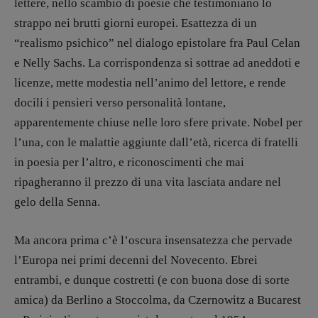
lettere, nello scambio di poesie che testimoniano lo
Anna da Re
,
Roberto Derobertis
,
Elio
Grasso
,
Fabio Malagnini
,
Valentina
strappo nei brutti giorni europei. Esattezza di un
Marcoli
,
Elisabetta Michielin
,
Nicole
“realismo psichico” nel dialogo epistolare fra Paul Celan
Spallina
,
Roberto Sturm
,
Tania Tonin
e Nelly Sachs. La corrispondenza si sottrae ad aneddoti e
licenze, mette modestia nell’animo del lettore, e rende
CONTATTI
Case editrici e coordinamento
docili i pensieri verso personalità lontane,
recensioni
:
apparentemente chiuse nelle loro sfere private. Nobel per
Elio Grasso
[eliovoyager@gmail.com]
l’una, con le malattie aggiunte dall’età, ricerca di fratelli
Coordinamento Primo Piano
:
in poesia per l’altro, e riconoscimenti che mai
Elisabetta Michielin
[michielin.elisabetta@gmail.com]
ripagheranno il prezzo di una vita lasciata andare nel
Coordinamento News in breve:
gelo della Senna.
Anna da Re
[anna.dare.comunicazione@gmail.
com]
Ma ancora prima c’è l’oscura insensatezza che pervade
Coordinamento Fumetti:
l’Europa nei primi decenni del Novecento. Ebrei
Fabio Malagnini
[fabio.malagnini@gmail.
com]
entrambi, e dunque costretti (e con buona dose di sorte
Coordinamento Pulp for kids e social
amica) da Berlino a Stoccolma, da Czernowitz a Bucarest
media: