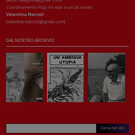
[fabio.malagnini@gmail.
com]
Coordinamento Pulp for kids e social media:
Valentina Marcoli
[valentina.marcoli@gmail.
com]
DAL NOSTRO ARCHIVIO
Cerca nel sito