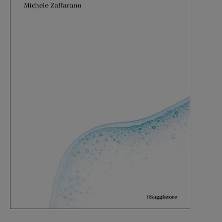
Recensioni
Primo Piano
Interviste
RUBRICHE
Archeologie del
presente