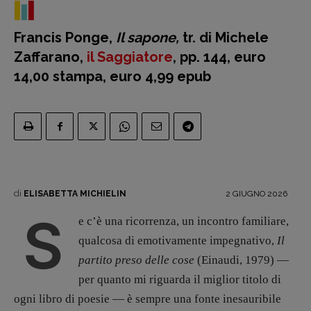
Fumetti
Libro & Film
Francis Ponge,
Il sapone,
tr. di Michele
Pulp for kids
Zaffarano,
il Saggiatore
, pp. 144, euro
Opera prima
14,00 stampa, euro 4,99 epub
DOSSIER
12 dicembre
Blade Runner 40
Editoria
Intelligenza Artificiale
di
2 GIUGNO 2026
ELISABETTA MICHIELIN
Maestri sommersi
S
Pasolini 1922-2022
e c’è una ricorrenza, un incontro familiare,
Psichedelia
qualcosa di emotivamente impegnativo,
Il
Scienza
partito preso delle cose
(Einaudi, 1979) —
Stranimondi
per quanto mi riguarda il miglior titolo di
Tornare a Ballard
ogni libro di poesie — è sempre una fonte inesauribile