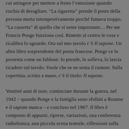
Valerio Evangelisti
cui attingere per mettere a freno l’emozione quando
Vampirismi
rischia di deragliare. “La sigaretta” prende il posto della
persona morta intempestivamente perché fumava troppo,
Zong!
“La cassetta” di quello che si sente importante… Per me
Francis Ponge funziona così. Rimette al centro le cose e
DIRETTRICE RESPONSABILE
Antonella Marrone
ricalibra lo sguardo. Ora sul mio tavolo c’è
Il sapone
. Un
altro libro sorprendente del poeta francese. Ponge ce lo
R
EDAZIONE
presenta come un faldone: lo prende, lo solleva, lo lascia
Walter Catalano
,
Giuseppe Costigliola
,
ricadere sul tavolo. Vuole che se ne senta il rumore. Sulla
Anna da Re
,
Roberto Derobertis
,
Elio
copertina, scritto a mano, c’è il titolo:
Il sapone
.
Grasso
,
Fabio Malagnini
,
Valentina
Marcoli
,
Elisabetta Michielin
,
Nicole
Spallina
,
Roberto Sturm
,
Tania Tonin
Ventitré anni di note, cominciate durante la guerra, nel
1942 – quando Ponge e la famiglia sono sfollati a Roanne
CONTATTI
e il sapone manca – e concluso nel 1967. Il libro è
Case editrici e coordinamento
recensioni
:
composto di appunti, riprese, variazioni, una conferenza
Elio Grasso
[eliovoyager@gmail.com]
radiofonica, una piccola scena teatrale, riflessioni sulla
Coordinamento Primo Piano
: