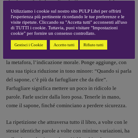
che devoto. La balena, dice, è già stata trattata dal
“signor Melville”, con molte parole, troppa fretta, troppa
Utilizziamo i cookie sul nostro sito PULP Libri per offrirti
l'esperienza più pertinente ricordando le tue preferenze e le
furia. Il sapone invece è una cosa che sta sul piattino e
visite ripetute. Cliccando su "Accetta tutti" acconsenti all'uso
serve a lavarsi le mani. Eppure balena e sapone, davanti
di TUTTI i cookie. Tuttavia, puoi visitare "Impostazioni
cookie" per fornire un consenso controllato.
alla scrittura, stanno sullo stesso piano: conta il modo in
cui li si osserva e il sapone obbliga a una fedeltà più
Gestisci i Cookie
Accetto tutti
Rifiuto tutti
stretta. Non permette di scappare subito verso il simbolo,
la metafora, l’indicazione morale. Ponge aggiunge, con
una sua tipica riduzione in tono minore: “Quando si parla
del sapone, c’è più da farfugliare che da dire”.
Farfugliare significa mettere un poco in ridicolo le
parole. Farle uscire dalla loro posa. Tenerle in mano,
come il sapone, finché cominciano a perdere sicurezza.
La ripetizione che attraversa tutto il libro, a volte con le
stesse identiche parole a volte con minime variazioni, ha