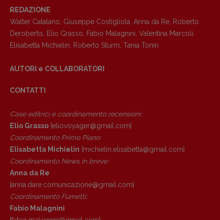
REDAZIONE
Walter Catalano
,
Giuseppe Costigliola
,
Anna da Re
,
Roberto
Derobertis
,
Elio Grasso
,
Fabio Malagnini
,
Valentina Marcoli
,
Elisabetta Michielin
,
Roberto Sturm
,
Tania Tonin
AUTORI e COLLABORATORI
CONTATTI
Case editrici e coordinamento recensioni
:
Elio Grasso
[eliovoyager@gmail.com]
Coordinamento Primo Piano
:
Elisabetta Michielin
[michielin.elisabetta@gmail.com]
Coordinamento News in breve:
Copyright © 2018 – 2023 Pulp Magazine –
Anna da Re
Associazione Pulp Magazine – registrazione
[anna.dare.comunicazione@gmail.
com]
Tribunale Milano n° 5864/2023 – cod. fis.
Coordinamento Fumetti:
97943720157 –
Privacy
Fabio Malagnini