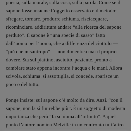
poesia, sulla morale, sulla cosa, sulla parola. Come se il
Elisabetta Michielin
sapone fosse insieme l’oggetto osservato e il metodo:
[michielin.elisabetta@gmail.com]
sfregare, tornare, produrre schiuma, risciacquare,
Coordinamento News in breve:
Anna da Re
ricominciare, addirittura andare “alla ricerca del sapone
[anna.dare.comunicazione@gmail.
com]
perduto”. Il sapone è “una specie di sasso” fatto
Coordinamento Fumetti:
dall’uomo per l’uomo, che a differenza del ciottolo —
Fabio Malagnini
“più che misantropo” — non dimentica mai il proprio
[fabio.malagnini@gmail.
com]
Coordinamento Pulp for kids e social
dovere. Sta sul piattino, asciutto, paziente, pronto a
media:
cambiare stato appena incontra l’acqua e le mani. Allora
Valentina Marcoli
scivola, schiuma, si assottiglia, si concede, sparisce un
[valentina.marcoli@gmail.
com]
poco o del tutto.
ARCHIVIO E AUTORI
Ponge insiste: sul sapone c’è molto da dire. Anzi, “con il
sapone, non la si finirebbe più”. È un soggetto di modesta
importanza che però “fa schiuma all’infinito”. A quel
punto l’autore nomina Melville in un confronto tutt’altro