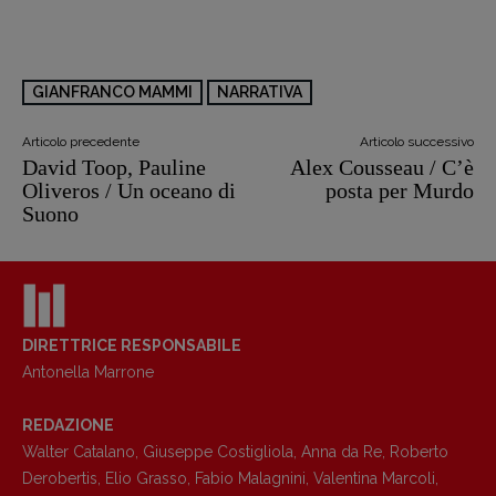
GIANFRANCO MAMMI
NARRATIVA
Articolo precedente
Articolo successivo
David Toop, Pauline
Alex Cousseau / C’è
Oliveros / Un oceano di
posta per Murdo
Suono
Copyright © 2018 – 2023 Pulp Magazine –
DIRETTRICE RESPONSABILE
Associazione Pulp Magazine – registrazione
Antonella Marrone
Tribunale Milano n° 5864/2023 – cod. fis.
97943720157 –
Privacy
REDAZIONE
Walter Catalano
,
Giuseppe Costigliola
,
Anna da Re
,
Roberto
Derobertis
,
Elio Grasso
,
Fabio Malagnini
,
Valentina Marcoli
,