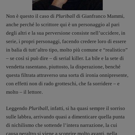
Zong!
Non è questo il caso di
Pluriball
di Gianfranco Mammi,
anche perché lo scrittore qui è un personaggio al pari
DIRETTRICE RESPONSABILE
Antonella Marrone
degli altri e la sua perversione consiste nell’uccidere, in
serie, i propri personaggi, facendo credere loro di essere
R
EDAZIONE
in balia di tutt’altro tipo, molto più comune e “realistico”
Walter Catalano
,
Giuseppe Costigliola
,
– se così si può dire – di serial killer. La bile e la sete di
Anna da Re
,
Roberto Derobertis
,
Elio
Grasso
,
Fabio Malagnini
,
Valentina
vendetta rasentano, piuttosto, la disperazione, benché
Marcoli
,
Elisabetta Michielin
,
Nicole
questa filtrata attraverso una sorta di ironia onnipresente,
Spallina
,
Roberto Sturm
,
Tania Tonin
con effetti non di rado grotteschi, che fa sorridere – e
molto – il lettore.
CONTATTI
Case editrici e coordinamento
recensioni
:
Leggendo
Pluriball
, infatti, si ha quasi sempre il sorriso
Elio Grasso
[eliovoyager@gmail.com]
sulle labbra, arrivando quasi a dimenticare quella punta
Coordinamento Primo Piano
:
di nichilismo che sottende l’intera narrazione, la cui
Elisabetta Michielin
causa peraltro si viene a scoprire molto avanti, nella
[michielin.elisabetta@gmail.com]