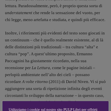
lettura. Paradossalmente, però, è proprio questa sorta di
Coordinamento News in breve:
Anna da Re
understatement
che rende la sensazione del vuoto, per
[anna.dare.comunicazione@gmail.
com]
chi legge, meno artefatta e studiata, e quindi più efficace.
Coordinamento Fumetti:
Fabio Malagnini
Inoltre, i riferimenti più evidenti del testo sono giocati in
[fabio.malagnini@gmail.
com]
Coordinamento Pulp for kids e social
un continuum – che è quello realmente esistente, al di là
media:
delle distinzioni più tradizionali – tra cultura “alta” e
Valentina Marcoli
cultura “pop”. A quest’ultimo proposito, Ermanno
[valentina.marcoli@gmail.
com]
Paccagnini ha giustamente ricordato, nella sua
ARCHIVIO E AUTORI
recensione per
La Lettura
, come le pagine iniziali –
perlopiù ambientate nell’alto dei cieli – possano
ricordare
A volte ritorno
(2011) di David Niven. Vi si può
aggiungere una sorta di ripetizione infinita degli eventi
circostanti lo sviluppo della narrazione – in questo caso,
una tappa tragicomica del Giro d’Italia, lungamente
sorvegliata dagli elicotteri che sorvolano la città – che
Utilizziamo i cookie sul nostro sito PULP Libri per offrirti