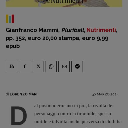
Gianfranco Mammi,
Pluriball
,
Nutrimenti
,
pp. 352, euro 20,00 stampa, euro 9,99
epub
Recensioni
Primo Piano
Interviste
RUBRICHE
di
30 MARZO 2023
LORENZO MARI
Archeologie del
D
al postmodernismo in poi, la rivolta dei
presente
personaggi contro la tirannide, spesso
Fumetti
inutile e talvolta anche perversa di chi li ha
Libro & Film