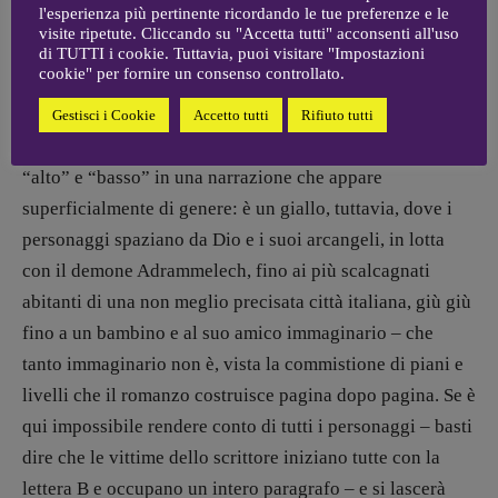
l'esperienza più pertinente ricordando le tue preferenze e le
non può non evocare il film del 1993
Ricomincio da
visite ripetute. Cliccando su "Accetta tutti" acconsenti all'uso
capo
, universalmente noto come
Il giorno della
di TUTTI i cookie. Tuttavia, puoi visitare "Impostazioni
cookie" per fornire un consenso controllato.
marmotta
, con Bill Murray e Andie MacDowell.
Gestisci i Cookie
Accetto tutti
Rifiuto tutti
Questo, per dire che non vi è distinzione possibile tra
“alto” e “basso” in una narrazione che appare
superficialmente di genere: è un giallo, tuttavia, dove i
personaggi spaziano da Dio e i suoi arcangeli, in lotta
con il demone Adrammelech, fino ai più scalcagnati
abitanti di una non meglio precisata città italiana, giù giù
fino a un bambino e al suo amico immaginario – che
tanto immaginario non è, vista la commistione di piani e
livelli che il romanzo costruisce pagina dopo pagina. Se è
qui impossibile rendere conto di tutti i personaggi – basti
dire che le vittime dello scrittore iniziano tutte con la
lettera B e occupano un intero paragrafo – e si lascerà