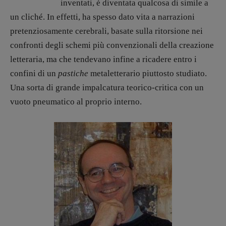
inventati, è diventata qualcosa di simile a
Pulp for kids
un cliché. In effetti, ha spesso dato vita a narrazioni
Opera prima
pretenziosamente cerebrali, basate sulla ritorsione nei
confronti degli schemi più convenzionali della creazione
DOSSIER
letteraria, ma che tendevano infine a ricadere entro i
12 dicembre
confini di un
pastiche
metaletterario piuttosto studiato.
Blade Runner 40
Una sorta di grande impalcatura teorico-critica con un
Editoria
vuoto pneumatico al proprio interno.
Intelligenza Artificiale
Maestri sommersi
Pasolini 1922-2022
Psichedelia
Scienza
Stranimondi
Tornare a Ballard
Valerio Evangelisti
Vampirismi