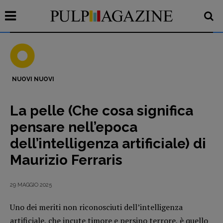
NUOVI NUOVI
Recensioni
La pelle (Che cosa significa
Primo Piano
pensare nell’epoca
Interviste
dell’intelligenza artificiale) di
RUBRICHE
Maurizio Ferraris
Archeologie del
presente
29 MAGGIO 2025
Fumetti
Libro & Film
Uno dei meriti non riconosciuti dell’intelligenza
Pulp for kids
artificiale, che incute timore e persino terrore, è quello