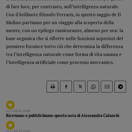
Opera prima
di fare luce, per contrasto, sull’intelligenza naturale.
Con il brillante filosofo Ferraris, in questo saggio de Il
Mulino partiamo per un viaggio alla scoperta della
DOSSIER
mente, con un epilogo rassicurante, almeno per ora: la
12 dicembre
base organica che si riflette nelle funzioni superiori del
Blade Runner 40
pensiero fornisce tutto ciò che determina la differenza
Editoria
tra l’intelligenza naturale come forma di vita umana e
Intelligenza Artificiale
l’intelligenza artificiale come processo meccanico.
Maestri sommersi
Pasolini 1922-2022
Psichedelia
Scienza
Stranimondi
Tornare a Ballard
21 LUGLIO 2026
Valerio Evangelisti
Riceviamo e pubblichiamo questa nota di Alessandra Calanchi
Vampirismi
Zong!
12 LUGLIO 2026