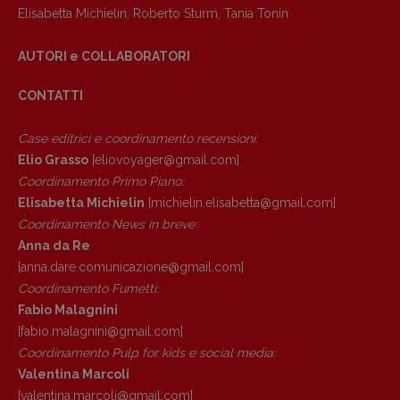
Elisabetta Michielin
,
Roberto Sturm
,
Tania Tonin
Anna da Re
[anna.dare.comunicazione@gmail.
com]
AUTORI e COLLABORATORI
Coordinamento Fumetti:
Fabio Malagnini
CONTATTI
[fabio.malagnini@gmail.
com]
Coordinamento Pulp for kids e social
Case editrici e coordinamento recensioni
:
media:
Valentina Marcoli
Elio Grasso
[eliovoyager@gmail.com]
[valentina.marcoli@gmail.
com]
Coordinamento Primo Piano
:
Elisabetta Michielin
[michielin.elisabetta@gmail.com]
ARCHIVIO E AUTORI
Coordinamento News in breve:
Anna da Re
[anna.dare.comunicazione@gmail.
com]
Coordinamento Fumetti:
Fabio Malagnini
[fabio.malagnini@gmail.
com]
Coordinamento Pulp for kids e social media:
Valentina Marcoli
[valentina.marcoli@gmail.
com]