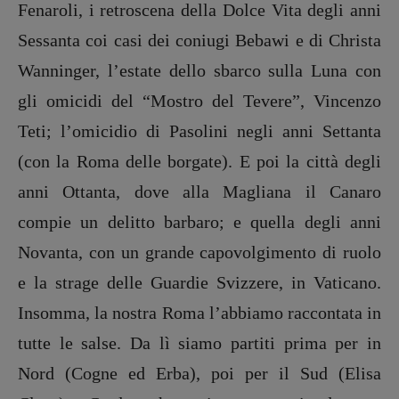
Fenaroli, i retroscena della Dolce Vita degli anni
Valerio Evangelisti
Sessanta coi casi dei coniugi Bebawi e di Christa
Vampirismi
Zong!
Wanninger, l’estate dello sbarco sulla Luna con
gli omicidi del “Mostro del Tevere”, Vincenzo
DIRETTRICE RESPONSABILE
Teti; l’omicidio di Pasolini negli anni Settanta
Antonella Marrone
(con la Roma delle borgate). E poi la città degli
R
EDAZIONE
anni Ottanta, dove alla Magliana il Canaro
Walter Catalano
,
Giuseppe Costigliola
,
compie un delitto barbaro; e quella degli anni
Anna da Re
,
Roberto Derobertis
,
Elio
Grasso
,
Fabio Malagnini
,
Valentina
Novanta, con un grande capovolgimento di ruolo
Marcoli
,
Elisabetta Michielin
,
Nicole
e la strage delle Guardie Svizzere, in Vaticano.
Spallina
,
Roberto Sturm
,
Tania Tonin
Insomma, la nostra Roma l’abbiamo raccontata in
CONTATTI
tutte le salse. Da lì siamo partiti prima per in
Case editrici e coordinamento
recensioni
:
Nord (Cogne ed Erba), poi per il Sud (Elisa
Elio Grasso
[eliovoyager@gmail.com]