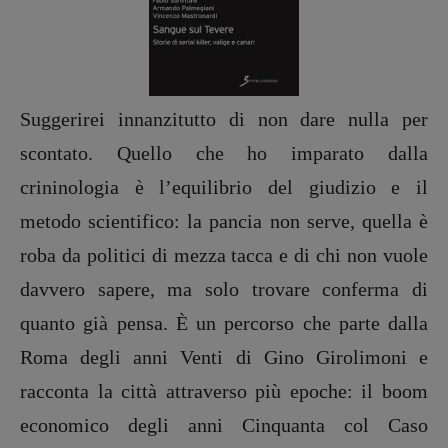
Fumetti
Libro & Film
Pulp for kids
Opera prima
Suggerirei innanzitutto di non dare nulla per
scontato. Quello che ho imparato dalla
DOSSIER
12 dicembre
crininologia è l’equilibrio del giudizio e il
Blade Runner 40
metodo scientifico: la pancia non serve, quella è
Editoria
roba da politici di mezza tacca e di chi non vuole
Intelligenza Artificiale
davvero sapere, ma solo trovare conferma di
Maestri sommersi
quanto già pensa. È un percorso che parte dalla
Pasolini 1922-2022
Psichedelia
Roma degli anni Venti di Gino Girolimoni e
Scienza
racconta la città attraverso più epoche: il boom
Stranimondi
economico degli anni Cinquanta col Caso
Tornare a Ballard