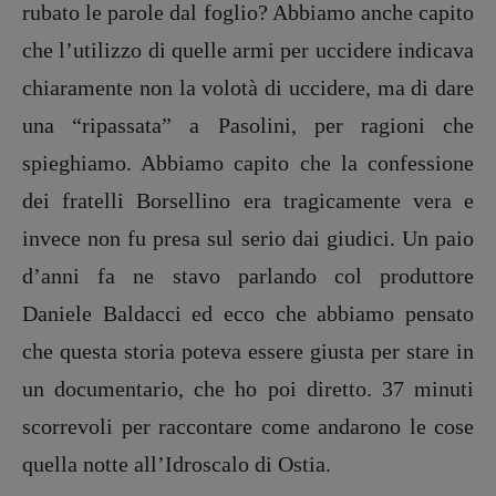
rubato le parole dal foglio? Abbiamo anche capito
che l’utilizzo di quelle armi per uccidere indicava
chiaramente non la volotà di uccidere, ma di dare
una “ripassata” a Pasolini, per ragioni che
spieghiamo. Abbiamo capito che la confessione
dei fratelli Borsellino era tragicamente vera e
invece non fu presa sul serio dai giudici. Un paio
d’anni fa ne stavo parlando col produttore
Daniele Baldacci ed ecco che abbiamo pensato
che questa storia poteva essere giusta per stare in
un documentario, che ho poi diretto. 37 minuti
Copyright © 2018 – 2023 Pulp Magazine –
Associazione Pulp Magazine – registrazione
scorrevoli per raccontare come andarono le cose
Tribunale Milano n° 5864/2023 – cod. fis.
97943720157 –
Privacy
quella notte all’Idroscalo di Ostia.