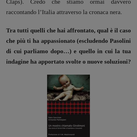
Claps). Credo che stiamo ormai davvero
Coordinamento Primo Piano
:
Elisabetta Michielin
raccontando l’Italia attraverso la cronaca nera.
[michielin.elisabetta@gmail.com]
Coordinamento News in breve:
Tra tutti quelli che hai affrontato, qual è il caso
Anna da Re
[anna.dare.comunicazione@gmail.
com]
che più ti ha appassionato (escludendo Pasolini
Coordinamento Fumetti:
di cui parliamo dopo…) e quello in cui la tua
Fabio Malagnini
[fabio.malagnini@gmail.
com]
indagine ha apportato svolte o nuove soluzioni?
Coordinamento Pulp for kids e social
media:
Valentina Marcoli
[valentina.marcoli@gmail.
com]
ARCHIVIO E AUTORI