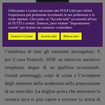
Utilizziamo i cookie sul nostro sito PULP Libri per offrirti
Direi il primo, quello sul caso Girolimoni; e
l'esperienza più pertinente ricordando le tue preferenze e le
quello sul caso Fenaroli. Gino Girolimoni fu
visite ripetute. Cliccando su "Accetta tutti" acconsenti all'uso
di TUTTI i cookie. Tuttavia, puoi visitare "Impostazioni
accusato di essere un serial killer pedofilo, ed era
cookie" per fornire un consenso controllato.
clamorosamente falso: la sua storia umana, nella
Gestisci i Cookie
Accetto tutti
Rifiuto tutti
Roma del Ventennio, è straziante, toccante. È
l’emblema di tutti gli innocenti perseguitati. E
poi il caso Fenaroli, 1958: un intreccio narrativo
strepitoso, degno di un giallista eccezionale.
Grandi personaggi, colpi di scena e l’irrompere
degli elementi della modernità nella preparazione
di un omicidio. La miglior prova che attraverso la
cronaca nera si può capire e scrivere la storia di