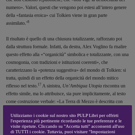
[anna.dare.comunicazione@gmail.
com]
numero». Valori, questi che vengono poi estesi all’intero genere
Coordinamento Fumetti:
della «fantasia eroica» cui Tolkien viene in gran parte
Fabio Malagnini
8
assimilato.’
[fabio.malagnini@gmail.
com]
Coordinamento Pulp for kids e social
media:
Il risultato è quello di una chiusura totalizzante, rafforzato poi
Valentina Marcoli
dalla struttura formale. Infatti, da destra, Alex Voglino fa risalire
[valentina.marcoli@gmail.
com]
questo effetto alla «“organicità” simbolica e totalizzante, con una
cosmogonia, con tradizioni e istituzioni coerenti», che
ARCHIVIO E AUTORI
caratterizzano la «potenza suggestiva» del mondo di Tolkien: si
tratta, quindi di un effetto della organicità del mondo mitico
17
riflesso nel testo.
A sinistra,
Un’Ambigua Utopia
riscontra un
effetto simile, ma lo attribuisce, sia pure implicitamente, al testo
come costruzione verbale: «La Terra di Mezzo è descritta con
un’accuratezza documentaria inimmaginabile: carte geografiche,
Utilizziamo i cookie sul nostro sito PULP Libri per offrirti
cronologie, alfabeti e lingue vengono ricostruiti minuziosamente.
l'esperienza più pertinente ricordando le tue preferenze e le
L’impressione che ci domina, chiuso il massiccio volume, è
visite ripetute. Cliccando su "Accetta tutti" acconsenti all'uso
di TUTTI i cookie. Tuttavia, puoi visitare "Impostazioni
quella di un universo chiuso, totale, in cui anche il riferimento a