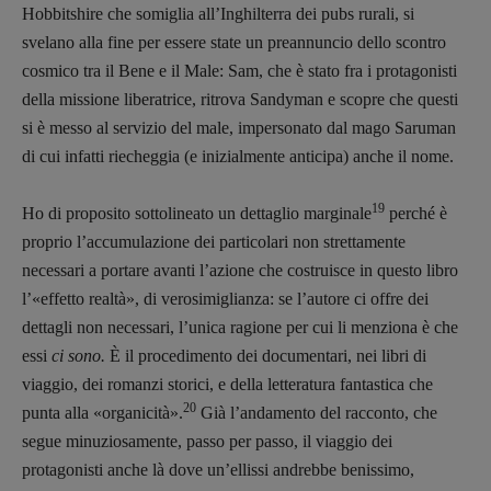
Hobbitshire che somiglia all’Inghilterra dei pubs rurali, si
svelano alla fine per essere state un preannuncio dello scontro
cosmico tra il Bene e il Male: Sam, che è stato fra i protagonisti
della missione liberatrice, ritrova Sandyman e scopre che questi
si è messo al servizio del male, impersonato dal mago Saruman
di cui infatti riecheggia (e inizialmente anticipa) anche il nome.
19
Ho di proposito sottolineato un dettaglio marginale
perché è
proprio l’accumulazione dei particolari non strettamente
necessari a portare avanti l’azione che costruisce in questo libro
l’«effetto realtà», di verosimiglianza: se l’autore ci offre dei
dettagli non necessari, l’unica ragione per cui li menziona è che
essi
ci sono.
È il procedimento dei documentari, nei libri di
viaggio, dei romanzi storici, e della letteratura fantastica che
20
punta alla «organicità».
Già l’andamento del racconto, che
segue minuziosamente, passo per passo, il viaggio dei
protagonisti anche là dove un’ellissi andrebbe benissimo,