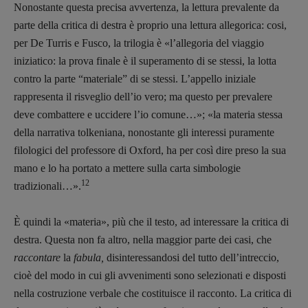
Nonostante questa precisa avvertenza, la lettura prevalente da
parte della critica di destra è proprio una lettura allegorica: cosi,
DOSSIER
per De Turris e Fusco, la trilogia è «l’allegoria del viaggio
12 dicembre
iniziatico: la prova finale è il superamento di se stessi, la lotta
Blade Runner 40
contro la parte “materiale” di se stessi. L’appello iniziale
Editoria
rappresenta il risveglio dell’io vero; ma questo per prevalere
Intelligenza Artificiale
deve combattere e uccidere l’io comune…»; «la materia stessa
Maestri sommersi
della narrativa tolkeniana, nonostante gli interessi puramente
Pasolini 1922-2022
filologici del professore di Oxford, ha per così dire preso la sua
Psichedelia
mano e lo ha portato a mettere sulla carta simbologie
12
Scienza
tradizionali…».
Stranimondi
È quindi la «materia», più che il testo, ad interessare la critica di
Tornare a Ballard
destra. Questa non fa altro, nella maggior parte dei casi, che
Valerio Evangelisti
raccontare
la
fabula,
disinteressandosi del tutto dell’intreccio,
Vampirismi
cioè del modo in cui gli avvenimenti sono selezionati e disposti
Zong!
nella costruzione verbale che costituisce il racconto. La critica di