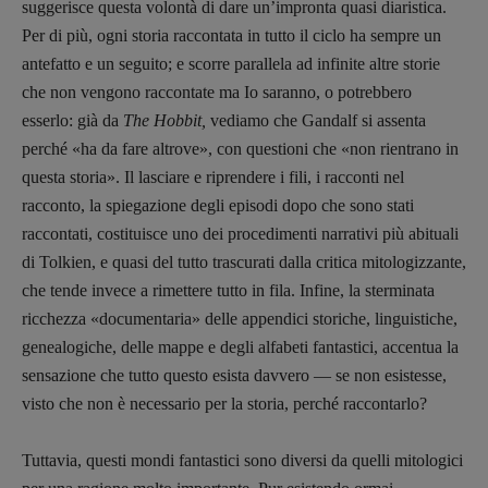
suggerisce questa volontà di dare un’impronta quasi diaristica.
Per di più, ogni storia raccontata in tutto il ciclo ha sempre un
antefatto e un seguito; e scorre parallela ad infinite altre storie
che non vengono raccontate ma Io saranno, o potrebbero
esserlo: già da
The Hobbit,
vediamo che Gandalf si assenta
perché «ha da fare altrove», con questioni che «non rientrano in
questa storia». Il lasciare e riprendere i fili, i racconti nel
racconto, la spiegazione degli episodi dopo che sono stati
raccontati, costituisce uno dei procedimenti narrativi più abituali
di Tolkien, e quasi del tutto trascurati dalla critica mitologizzante,
che tende invece a rimettere tutto in fila. Infine, la sterminata
ricchezza «documentaria» delle appendici storiche, linguistiche,
genealogiche, delle mappe e degli alfabeti fantastici, accentua la
sensazione che tutto questo esista davvero — se non esistesse,
visto che non è necessario per la storia, perché raccontarlo?
Tuttavia, questi mondi fantastici sono diversi da quelli mitologici