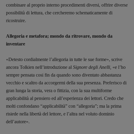
combinare al proprio interno procedimenti diversi, offrire diverse
possibilità di lettura, che cercheremo schematicamente di
ricostruire.
Allegoria e metafora; mondo da ritrovare, mondo da
inventare
Recensioni
«Detesto cordialmente l’allegoria in tutte le sue forme», scrive
Primo Piano
ancora Tolkien nell’introduzione al
Signore degli Anelli,
«e l’ho
Interviste
sempre pensata cosi fin da quando sono diventato abbastanza
RUBRICHE
vecchio e scaltro da accorgermi della sua presenza. Preferisco di
Archeologie del
gran lunga la storia, vera o fittizia, con la sua multiforme
presente
applicabilità al pensiero ed all’esperienza dei lettori. Credo che
Fumetti
molti confondano “applicabilità” con “allegoria”; ma la prima
Libro & Film
risiede nella libertà del lettore, e l’altra nel voluto dominio
Pulp for kids
dell’autore».
Opera prima