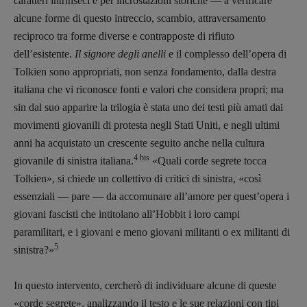
caratteri intrinseci e per incrostazioni storiche — a verificare
alcune forme di questo intreccio, scambio, attraversamento
reciproco tra forme diverse e contrapposte di rifiuto
dell’esistente.
Il signore degli anelli
e il complesso dell’opera di
Tolkien sono appropriati, non senza fondamento, dalla destra
italiana che vi riconosce fonti e valori che considera propri; ma
sin dal suo apparire la trilogia è stata uno dei testi più amati dai
movimenti giovanili di protesta negli Stati Uniti, e negli ultimi
anni ha acquistato un crescente seguito anche nella cultura
4 bis
giovanile di sinistra italiana.
«Quali corde segrete tocca
Tolkien», si chiede un collettivo di critici di sinistra, «così
essenziali — pare — da accomunare all’amore per quest’opera i
giovani fascisti che intitolano all’Hobbit i loro campi
paramilitari, e i giovani e meno giovani militanti o ex militanti di
5
sinistra?»
In questo intervento, cercherò di individuare alcune di queste
«corde segrete», analizzando il testo e le sue relazioni con tipi