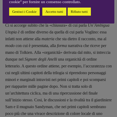
cookie" per fornire un consenso controllato.
avvenimenti precedenti o seguenti quelli narrati partecipa di
8
questa chiusura, che diviene a volte ossessiva».’
Gestisci i Cookie
Accetto tutti
Rifiuto tutti
Ci si accorge subito che la «chiusura» di cui parla
Un’Ambigua
Utopia è
di ordine diverso da quella di cui parla Voglino: essa
infatti non attiene alla
materia
che sta dietro il racconto, ma al
modo
con cui è presentata, alla
forma
narrativa che riceve per
mano di Tolkien. Alla «organicità» derivata dal mito, si intreccia
dunque nel
Signore degli Anelli
una organicità di ordine
letterario. A questo ordine attiene, per esempio, l’accuratezza con
cui negli ultimi capitoti della trilogia si riprendono personaggi
minori e marginali intravisti nei primi capitoli e poi scomparsi
per riapparire mille pagine dopo. Non si tratta solo di
un’architettura ciclica, ma di una ripercussione del finale
sull’inizio stesso. Cosi, le discussioni e la rivalità tra il giardiniere
Sam e il mugnaio Sandyman, che nei primi capitoli sembrano
poco più che una vivace descrizione di colore locale di uno