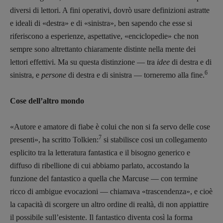
diversi di lettori. A fini operativi, dovrò usare definizioni astratte
e ideali di «destra» e di «sinistra», ben sapendo che esse si
riferiscono a esperienze, aspettative, «enciclopedie» che non
sempre sono altrettanto chiaramente distinte nella mente dei
lettori effettivi. Ma su questa distinzione — tra
idee
di destra e di
6
sinistra, e
persone
di destra e di sinistra — torneremo alla fine.
Cose dell’altro mondo
«Autore e amatore di fiabe è colui che non si fa servo delle cose
7
presenti», ha scritto Tolkien:
si stabilisce cosi un collegamento
esplicito tra la letteratura fantastica e il bisogno generico e
diffuso di ribellione di cui abbiamo parlato, accostando la
funzione del fantastico a quella che Marcuse — con termine
ricco di ambigue evocazioni — chiamava «trascendenza», e cioè
la capacità di scorgere un altro ordine di realtà, di non appiattire
il possibile sull’esistente. Il fantastico diventa così la forma