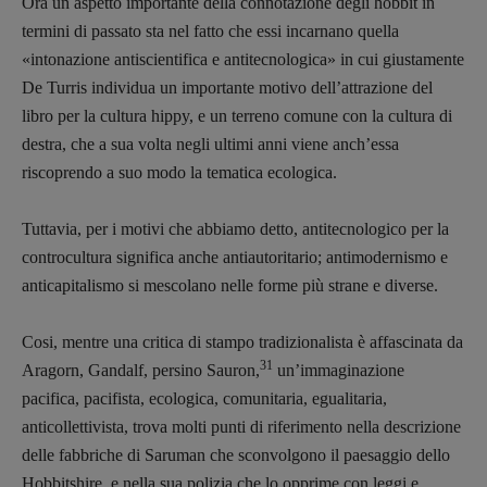
Ora un aspetto importante della connotazione degli hobbit in
termini di passato sta nel fatto che essi incarnano quella
«intonazione antiscientifica e antitecnologica» in cui giustamente
De Turris individua un importante motivo dell’attrazione del
libro per la cultura hippy, e un terreno comune con la cultura di
destra, che a sua volta negli ultimi anni viene anch’essa
riscoprendo a suo modo la tematica ecologica.
Tuttavia, per i motivi che abbiamo detto, antitecnologico per la
controcultura significa anche antiautoritario; antimodernismo e
anticapitalismo si mescolano nelle forme più strane e diverse.
Cosi, mentre una critica di stampo tradizionalista è affascinata da
31
Aragorn, Gandalf, persino Sauron,
un’immaginazione
pacifica, pacifista, ecologica, comunitaria, egualitaria,
anticollettivista, trova molti punti di riferimento nella descrizione
delle fabbriche di Saruman che sconvolgono il paesaggio dello
Hobbitshire, e nella sua polizia che lo opprime con leggi e