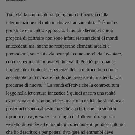
Tuttavia, la controcultura, per quanto influenzata dalla
10
interpretazione del mito in chiave tradizionalista,
è anche
portatrice di un altro approccio. I mondi alternativi che si
propone di costruire non sono infatti restaurazioni dì mondi
antecedenti ma, anche se recuperano elementi arcaici e
premoderni, sono tuttavia percepiti come mondi da inventare,
come esperimenti innovativi, in avanti. Perciò, per quanto
impregnate di mito, le esperienze della controcultura non si
accontentano di ricavare mitologie preesistenti, ma tendono a
11
produrne di nuove.
La verità effettiva che la controcultura
legge nella letteratura fantastica è quindi ancora una realtà
extratestuale, di stampo mitico; ma è una realtà che si colloca a
posteriori rispetto al testo, anziché a priori; che il testo non
riproduce, ma
produce.
La trilogia di Tolkien offre questo
«effetto di realtà» ad entrambi gli orientamenti politico-culturali
che ho descritto; e per potersi rivolgere ad entrambi deve