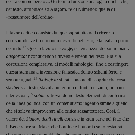
destra compie perciò
sul
testo una funzione analoga a quella che,
DIRETTRICE RESPONSABILE
nel
testo, attribuisce ad Aragorn, re di Númenor: quella di
Antonella Marrone
«restauratore dell’ordine».
R
EDAZIONE
Il lavoro critico consiste dunque soprattutto nella ricerca di
Walter Catalano
,
Giuseppe Costigliola
,
corrispondenze tra il mondo descritto nel testo, e la realtà a priori
Anna da Re
,
Roberto Derobertis
,
Elio
13
del mito.
Questo lavoro si svolge, schematizzando, su tre piani:
Grasso
,
Fabio Malagnini
,
Valentina
Marcoli
,
Elisabetta Michielin
,
Nicole
allegorico:
riconducendo i diversi elementi del testo, e la sua
Spallina
,
Roberto Sturm
,
Tania Tonin
costruzione complessiva, ai modelli mitologici, fino a costringere
questa sterminata invenzione fantastica dentro schemi ferrei e
CONTATTI
14
sempre uguali;
filologico:
si tratta ancora di scoprire che cosa
Case editrici e coordinamento
sta
dietro
al testo, stavolta in termini di fonti, citazioni, richiami
recensioni
:
15
intertestuali;
politico:
trovando nel testo elementi di conferma
Elio Grasso
[eliovoyager@gmail.com]
della linea politica, con un contenutismo ingenuo simile a quello
Coordinamento Primo Piano
:
Elisabetta Michielin
che si soleva rimproverare alla critica sessantottesca. Cosi, il
[michielin.elisabetta@gmail.com]
valore del
Signore degli Anelli
consiste in gran parte nel fatto che
Coordinamento News in breve:
il Bene vince sul Male, che l’ordine e l’autorità sono restaurati,
Anna da Re
che non esistono repubbliche, che «non vige la democrazia del