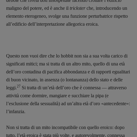
debole che rivela doti insospettate facendo crollare l’edificio
maligno del potere, ed è anche il
trickster
che, introducendo un
elemento eterogeneo, svolge una funzione perturbatrice rispetto
all’edificio dell’interpretazione allegorica eroica.
Questo non vuoi dire che lo hobbit non sia a sua volta carico di
significati mitici; ma si tratta di un altro mito, quello di una età
dell’oro contadina di pacifica abbondanza e di rapporti egualitari
di buon vicinato, in assenza (o lontananza) dello stato e delle
27
leggi.
Si tratta di un’età dell’oro che è connessa — attraverso
attività come dormire, mangiare e succhiare la pipa (e
l’esclusione della sessualità) ad un’altra età d’oro «antecedente»:
l’infanzia.
Non si tratta di un mito incompatibile con quello eroico: dopo
tutto, l’età eroica è stata più volte, e autorevolmente, connessa