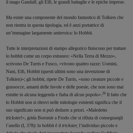
il mago Gandalf, gli Elfi, le grandi battaglie e le epiche imprese.
Ma esiste una componente del mondo fantastico di Tolkien che
non rientra in questa tipologia, ed è anzi portatrice di
un’immagine largamente antieroica: lo Hobbit.
Tutte le interpretazioni di stampo allegorico finiscono per trattare
lo hobbit come un corpo estraneo: «Nella Terra di Mezzo»,
scrivono De Turris e Fusco, «vivono quattro razze: Uomini,
Nani, Elfi, Hobbit (questi ultimi sono una invenzione di
Tolkien)»; gli hobbit, ripete De Turris, «sono creature piccole e
grassocce, amanti delle favole e delle poesie, che non sono mai
26
esistite in alcuna leggenda e fiaba di alcun popolo».
Il fatto che
lo Hobbit non si ritrovi nelle mitologie esistenti significa che il
suo significato non si può dedurre a priori. «Maledetto
trickster!», grida Boromir a Frodo che si rifiuta di consegnargli
l’anello (I, 378): lo hobbit è il
trickster,
l’individuo piccolo e