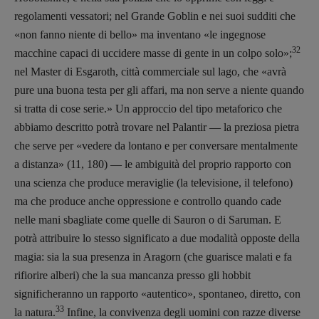
regolamenti vessatori; nel Grande Goblin e nei suoi sudditi che
«non fanno niente di bello» ma inventano «le ingegnose
32
macchine capaci di uccidere masse di gente in un colpo solo»;
nel Master di Esgaroth, città commerciale sul lago, che «avrà
pure una buona testa per gli affari, ma non serve a niente quando
si tratta di cose serie.» Un approccio del tipo metaforico che
abbiamo descritto potrà trovare nel Palantir — la preziosa pietra
che serve per «vedere da lontano e per conversare mentalmente
a distanza» (11, 180) — le ambiguità del proprio rapporto con
una scienza che produce meraviglie (la televisione, il telefono)
ma che produce anche oppressione e controllo quando cade
nelle mani sbagliate come quelle di Sauron o di Saruman. E
potrà attribuire lo stesso significato a due modalità opposte della
magia: sia la sua presenza in Aragorn (che guarisce malati e fa
rifiorire alberi) che la sua mancanza presso gli hobbit
significheranno un rapporto «autentico», spontaneo, diretto, con
33
la natura.
Infine, la convivenza degli uomini con razze diverse