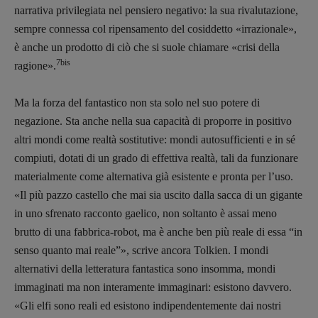
narrativa privilegiata nel pensiero negativo: la sua rivalutazione,
sempre connessa col ripensamento del cosiddetto «irrazionale»,
è anche un prodotto di ciò che si suole chiamare «crisi della
7bis
ragione».
Ma la forza del fantastico non sta solo nel suo potere di
negazione. Sta anche nella sua capacità di proporre in positivo
altri mondi come realtà sostitutive: mondi autosufficienti e in sé
compiuti, dotati di un grado di effettiva realtà, tali da funzionare
materialmente come alternativa già esistente e pronta per l’uso.
«Il più pazzo castello che mai sia uscito dalla sacca di un gigante
in uno sfrenato racconto gaelico, non soltanto è assai meno
brutto di una fabbrica-robot, ma è anche ben più reale di essa “in
senso quanto mai reale”», scrive ancora Tolkien. I mondi
alternativi della letteratura fantastica sono insomma, mondi
immaginati ma non interamente immaginari: esistono davvero.
«Gli elfi sono reali ed esistono indipendentemente dai nostri