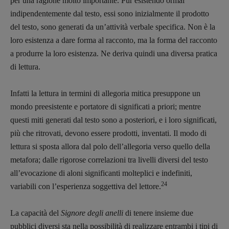
per una ragione molto importante. Pur esistendo ormai
indipendentemente dal testo, essi sono inizialmente il prodotto
del testo, sono generati da un’attività verbale specifica. Non è la
loro esistenza a dare forma al racconto, ma la forma del racconto
a produrre la loro esistenza. Ne deriva quindi una diversa pratica
di lettura.
Infatti la lettura in termini di allegoria mitica presuppone un
mondo preesistente e portatore di significati a priori; mentre
questi miti generati dal testo sono a posteriori, e i loro significati,
Copyright © 2018 – 2023 Pulp Magazine –
più che ritrovati, devono essere prodotti, inventati. Il modo di
Associazione Pulp Magazine – registrazione
Tribunale Milano n° 5864/2023 – cod. fis.
lettura si sposta allora dal polo dell’allegoria verso quello della
97943720157 –
Privacy
metafora; dalle rigorose correlazioni tra livelli diversi del testo
all’evocazione di aloni significanti molteplici e indefiniti,
24
variabili con l’esperienza soggettiva del lettore.
La capacità del
Signore degli anelli
di tenere insieme due
pubblici diversi sta nella possibilità di realizzare entrambi i tipi di