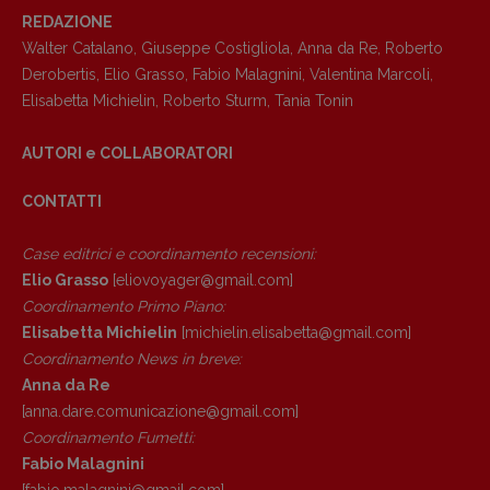
REDAZIONE
Walter Catalano
,
Giuseppe Costigliola
,
Anna da Re
,
Roberto
Derobertis
,
Elio Grasso
,
Fabio Malagnini
,
Valentina Marcoli
,
Elisabetta Michielin
,
Roberto Sturm
,
Tania Tonin
AUTORI e COLLABORATORI
CONTATTI
Case editrici e coordinamento recensioni
:
Elio Grasso
[eliovoyager@gmail.com]
Coordinamento Primo Piano
:
Elisabetta Michielin
[michielin.elisabetta@gmail.com]
Coordinamento News in breve:
Anna da Re
[anna.dare.comunicazione@gmail.
com]
Coordinamento Fumetti:
Fabio Malagnini
[fabio.malagnini@gmail.
com]