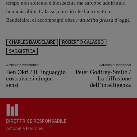
tempo non soltanto è inesistente ma sarebbe addirittura
inammissibile. Calasso, con ciò che ha trovato in
Baudelaire, ci accompagni oltre
l’attualità grezza
d’oggi.
CHARLES BAUDELAIRE
ROBERTO CALASSO
SAGGISTICA
Articolo precedente
Articolo successivo
Ben Okri / Il linguaggio
Peter Godfrey-Smith /
costruisce i cinque
La diffusione
sensi
dell’intelligenza
Copyright © 2018 – 2023 Pulp Magazine –
Associazione Pulp Magazine – registrazione
Tribunale Milano n° 5864/2023 – cod. fis.
DIRETTRICE RESPONSABILE
97943720157 –
Privacy
Antonella Marrone