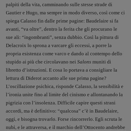
palpiti della vita, camminando sulle stesse strade di
Elisabetta Michielin
[michielin.elisabetta@gmail.com]
Gautier e Hugo, ma sempre in modo diverso, così come ci
Coordinamento News in breve:
spiega Calasso fin dalle prime pagine: Baudelaire si fa
Anna da Re
avanti, “va oltre”, dentro la ferita che gli procurano le
[anna.dare.comunicazione@gmail.
com]
sue ali: “ingombranti”, senza dubbio. Così la pittura di
Coordinamento Fumetti:
Delacroix lo sprona a varcare gli eccessi, a porre la
Fabio Malagnini
[fabio.malagnini@gmail.
com]
propria esistenza come varco e dando al contempo dello
Coordinamento Pulp for kids e social
stupido ai più che circolavano nei
Salons
muniti di
media:
libretto d’istruzioni. E cosa lo portava a consigliare la
Valentina Marcoli
lettura di Diderot accanto alle sue prima pagine?
[valentina.marcoli@gmail.
com]
L’oscillazione psichica, risponde Calasso, la sensibilità e
ARCHIVIO E AUTORI
l’ironia unite fino al limite del cinismo e allontanando la
pigrizia con l’insolenza. Difficile capire questi strani
accordi, ma è definitivo: “qualcosa” c’è in Baudelaire,
oggi, e bisogna trovarlo. Forse rincorrerlo. Egli scruta le
nubi, e le attraversa, e il marchio dell’Ottocento andrebbe