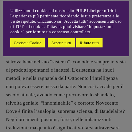
oggi rivisto, tramite studi educati e civili negli attuali
Utilizziamo i cookie sul nostro sito PULP Libri per offrirti
turbamenti virali (che non sono soltanto quelli diffusi dai
l'esperienza più pertinente ricordando le tue preferenze e le
malefizi proteici del Covid).
visite ripetute. Cliccando su "Accetta tutti" acconsenti all'uso
di TUTTI i cookie. Tuttavia, puoi visitare "Impostazioni
cookie" per fornire un consenso controllato.
E non dimentichiamo, avverte Calasso, che c’è stato
Gestisci i Cookie
Accetto tutti
Rifiuto tutti
bisogno di Nietzsche per liquidare certe “pretese” atte a
ordinare le cose, poiché proprio Baudelaire annuncia che
si trova bene nel suo “sistema”, comodo e sempre in vista
di prodotti spontanei e inattesi. L’esistenza ha i suoi
metodi, e nella ragnatela dell’Ottocento l’intelligenza
non poteva essere messa da parte. Non così accade per il
secolo attuale, avendo come precursore lo sbandato,
talvolta geniale, “innominabile” e corrotto Novecento.
Dove è finita l’analogia, suprema scienza, di Baudelaire?
Negli ornamenti postumi, forse, nelle imbarazzanti
traduzioni: ma quanto è significativo farsi attraversare