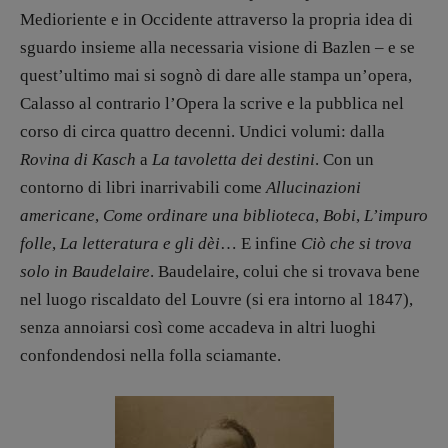
Fumetti
Medioriente e in Occidente attraverso la propria idea di
Libro & Film
sguardo insieme alla necessaria visione di Bazlen – e se
Pulp for kids
quest’ultimo mai si sognò di dare alle stampa un’opera,
Opera prima
Calasso al contrario l’Opera la scrive e la pubblica nel
corso di circa quattro decenni. Undici volumi: dalla
DOSSIER
Rovina di Kasch
a
La tavoletta dei destini
. Con un
12 dicembre
contorno di libri inarrivabili come
Allucinazioni
Blade Runner 40
americane
,
Come ordinare una biblioteca
,
Bobi
,
L’impuro
Editoria
folle
,
La letteratura e gli dèi
… E infine
Ciò che si trova
Intelligenza Artificiale
solo in Baudelaire
. Baudelaire, colui che si trovava bene
Maestri sommersi
nel luogo riscaldato del Louvre (si era intorno al 1847),
Pasolini 1922-2022
senza annoiarsi così come accadeva in altri luoghi
Psichedelia
confondendosi nella folla sciamante.
Scienza
Stranimondi
Tornare a Ballard