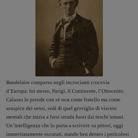
Valerio Evangelisti
Vampirismi
Zong!
DIRETTRICE RESPONSABILE
Antonella Marrone
R
EDAZIONE
Walter Catalano
,
Giuseppe Costigliola
,
Anna da Re
,
Roberto Derobertis
,
Elio
Grasso
,
Fabio Malagnini
,
Valentina
Baudelaire comparso negli incrocianti crocevia
Marcoli
,
Elisabetta Michielin
,
Nicole
d’Europa: lui stesso, Parigi, il Continente, l’Ottocento.
Spallina
,
Roberto Sturm
,
Tania Tonin
Calasso lo prende con sé non come fratello ma come
aruspice dei sensi, sedi di quel groviglio di viscere
CONTATTI
Case editrici e coordinamento
mentali che inizia a farsi strada fuori dai teschi umani.
recensioni
:
Un’intelligenza che lo porta a scrivere su pittori, oggi
Elio Grasso
[eliovoyager@gmail.com]
immeritatamente oscurati, stando ben dentro i pericolosi
Coordinamento Primo Piano
: