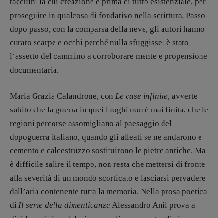
taccuini la cui creazione è prima di tutto esistenziale, per
proseguire in qualcosa di fondativo nella scrittura. Passo
R
EDAZIONE
dopo passo, con la comparsa della neve, gli autori hanno
Walter Catalano
,
Giuseppe Costigliola
,
Anna da Re
,
Roberto Derobertis
,
Elio
curato scarpe e occhi perché nulla sfuggisse: è stato
Grasso
,
Fabio Malagnini
,
Valentina
l’assetto del cammino a corroborare mente e propensione
Marcoli
,
Elisabetta Michielin
,
Nicole
documentaria.
Spallina
,
Roberto Sturm
,
Tania Tonin
Maria Grazia Calandrone, con
Le case infinite
, avverte
CONTATTI
Case editrici e coordinamento
subito che la guerra in quei luoghi non è mai finita, che le
recensioni
:
regioni percorse assomigliano al paesaggio del
Elio Grasso
[eliovoyager@gmail.com]
dopoguerra italiano, quando gli alleati se ne andarono e
Coordinamento Primo Piano
:
cemento e calcestruzzo sostituirono le pietre antiche. Ma
Elisabetta Michielin
[michielin.elisabetta@gmail.com]
è difficile salire il tempo, non resta che mettersi di fronte
Coordinamento News in breve:
alla severità di un mondo scorticato e lasciarsi pervadere
Anna da Re
dall’aria contenente tutta la memoria. Nella prosa poetica
[anna.dare.comunicazione@gmail.
com]
di
Il seme della dimenticanza
Alessandro Anil prova a
Coordinamento Fumetti:
Fabio Malagnini