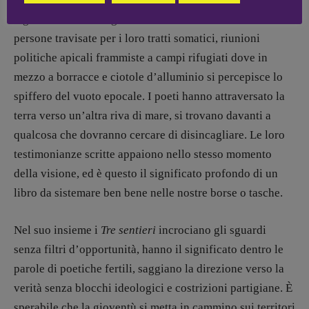
tagliati in due da dogane silenziose e solitarie, ci sono
persone travisate per i loro tratti somatici, riunioni
politiche apicali frammiste a campi rifugiati dove in
mezzo a borracce e ciotole d’alluminio si percepisce lo
spiffero del vuoto epocale. I poeti hanno attraversato la
terra verso un’altra riva di mare, si trovano davanti a
qualcosa che dovranno cercare di disincagliare. Le loro
testimonianze scritte appaiono nello stesso momento
della visione, ed è questo il significato profondo di un
libro da sistemare ben bene nelle nostre borse o tasche.
Nel suo insieme i
Tre sentieri
incrociano gli sguardi
senza filtri d’opportunità, hanno il significato dentro le
parole di poetiche fertili, saggiano la direzione verso la
verità senza blocchi ideologici e costrizioni partigiane. È
sperabile che la gioventù si metta in cammino sui territori