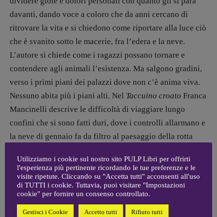
dividere gioie e dolori personali con quanto gli si para
[fabio.malagnini@gmail.
com]
davanti, dando voce a coloro che da anni cercano di
Coordinamento Pulp for kids e social
ritrovare la vita e si chiedono come riportare alla luce ciò
media:
che è svanito sotto le macerie, fra l’edera e la neve.
Valentina Marcoli
L’autore si chiede come i ragazzi possano tornare e
[valentina.marcoli@gmail.
com]
contendere agli animali l’esistenza. Ma salgono gradini,
ARCHIVIO E AUTORI
verso i primi piani dei palazzi dove non c’è anima viva.
Nessuno abita più i piani alti. Nel
Taccuino croato
Franca
Mancinelli descrive le difficoltà di viaggiare lungo
confini che si sono fatti duri, dove i controlli allarmano e
la neve di gennaio fa da filtro al paesaggio della rotta
balcanica. La coltre cancella le tracce di tutti, spegne i
Utilizziamo i cookie sul nostro sito PULP Libri per offrirti
bivacchi e ostacola la visione dei documenti e delle carte
l'esperienza più pertinente ricordando le tue preferenze e le
necessarie.
visite ripetute. Cliccando su "Accetta tutti" acconsenti all'uso
di TUTTI i cookie. Tuttavia, puoi visitare "Impostazioni
cookie" per fornire un consenso controllato.
La volontà di vedere s’interrompe quando mancano i
Gestisci i Cookie
Accetto tutti
Rifiuto tutti
passaporti europei agli amici bosniaci. I paesi sono