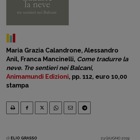
Recensioni
Primo Piano
Maria Grazia Calandrone, Alessandro
Interviste
Anil, Franca Mancinelli,
Come tradurre la
RUBRICHE
neve. Tre sentieri nei Balcani
,
Archeologie del
Animamundi Edizioni
, pp. 112, euro 10,00
presente
stampa
Fumetti
Libro & Film
Pulp for kids
Opera prima
DOSSIER
di
23 GIUGNO 2019
ELIO GRASSO