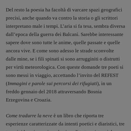
12 dicembre
Del resto la poesia ha facoltà di varcare spazi geografici
Blade Runner 40
precisi, anche quando va contro la storia o gli scrittori
Editoria
interpretano male i tempi. L’aria si fa tesa, sembra diversa
Intelligenza Artificiale
dall’epoca della guerra dei Balcani. Sarebbe interessante
Maestri sommersi
sapere dove sono tutte le anime, quelle passate e quelle
Pasolini 1922-2022
ancora vive. E come sono adesso le strade sconvolte
Psichedelia
dalle mine, se i fili spinati si sono arrugginiti o distrutti
Scienza
per virtù meteorologica. Con queste domande tre poeti si
Stranimondi
sono messi in viaggio, accettando l’invito del REFEST
Tornare a Ballard
(
Immagini e parole sui percorsi dei rifugiati
), in un
Valerio Evangelisti
freddo gennaio del 2018 attraversando Bosnia
Vampirismi
Erzegovina e Croazia.
Zong!
Come tradurre la neve
è un libro che riporta tre
DIRETTRICE RESPONSABILE
esperienze caratterizzate da intenti poetici e diaristici, tre
Antonella Marrone