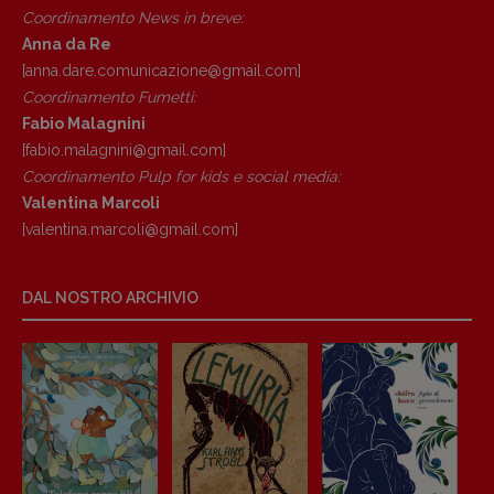
Coordinamento News in breve:
Anna da Re
[anna.dare.comunicazione@gmail.
com]
Coordinamento Fumetti:
Fabio Malagnini
[fabio.malagnini@gmail.
com]
Coordinamento Pulp for kids e social media:
Valentina Marcoli
Copyright © 2018 – 2023 Pulp Magazine –
Associazione Pulp Magazine – registrazione
[valentina.marcoli@gmail.
com]
Tribunale Milano n° 5864/2023 – cod. fis.
97943720157 –
Privacy
DAL NOSTRO ARCHIVIO