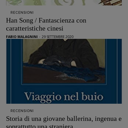
Opera prima
RECENSIONI
Han Song / Fantascienza con
DOSSIER
caratteristiche cinesi
12 dicembre
FABIO MALAGNINI
-
29 SETTEMBRE 2020
Blade Runner 40
Editoria
Intelligenza Artificiale
Maestri sommersi
Pasolini 1922-2022
Psichedelia
Scienza
Stranimondi
Tornare a Ballard
Valerio Evangelisti
RECENSIONI
Storia di una giovane ballerina, ingenua e
Vampirismi
soprattutto una straniera
Zong!