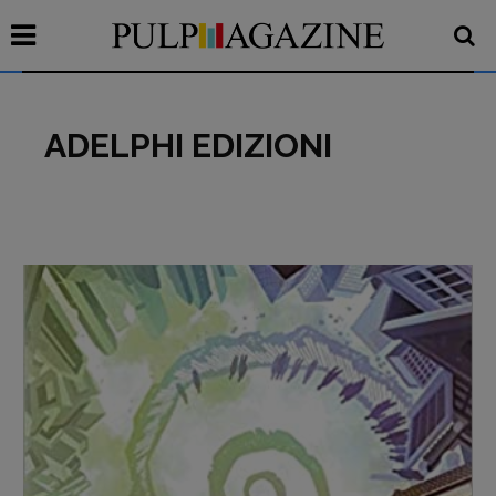
ADELPHI EDIZIONI
Recensioni
Primo Piano
Interviste
RUBRICHE
Archeologie del
presente
Fumetti
Libro & Film
Pulp for kids