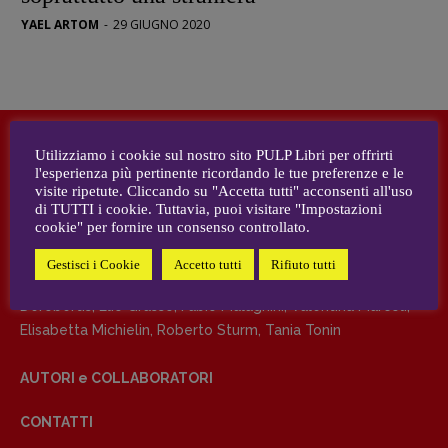
YAEL ARTOM
-
29 GIUGNO 2020
DIRETTRICE RESPONSABILE
Antonella Marrone
R
EDAZIONE
Walter Catalano
,
Giuseppe Costigliola
,
Utilizziamo i cookie sul nostro sito PULP Libri per offrirti
Anna da Re
,
Roberto Derobertis
,
Elio
l'esperienza più pertinente ricordando le tue preferenze e le
DIRETTRICE RESPONSABILE
Grasso
,
Fabio Malagnini
,
Valentina
visite ripetute. Cliccando su "Accetta tutti" acconsenti all'uso
di TUTTI i cookie. Tuttavia, puoi visitare "Impostazioni
Antonella Marrone
Marcoli
,
Elisabetta Michielin
,
Nicole
cookie" per fornire un consenso controllato.
Spallina
,
Roberto Sturm
,
Tania Tonin
REDAZIONE
Gestisci i Cookie
Accetto tutti
Rifiuto tutti
CONTATTI
Walter Catalano
,
Giuseppe Costigliola
,
Anna da Re
,
Roberto
Case editrici e coordinamento
Derobertis
,
Elio Grasso
,
Fabio Malagnini
,
Valentina Marcoli
,
recensioni
:
Elisabetta Michielin
,
Roberto Sturm
,
Tania Tonin
Elio Grasso
[eliovoyager@gmail.com]
Coordinamento Primo Piano
:
AUTORI e COLLABORATORI
Elisabetta Michielin
[michielin.elisabetta@gmail.com]
CONTATTI
Coordinamento News in breve: