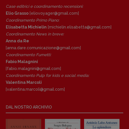
Anna da Re
Case editrici e coordinamento recensioni
:
[anna.dare.comunicazione@gmail.
com]
Elio Grasso
[eliovoyager@gmail.com]
Coordinamento Fumetti:
Coordinamento Primo Piano
:
Fabio Malagnini
Elisabetta Michielin
[michielin.elisabetta@gmail.com]
[fabio.malagnini@gmail.
com]
Coordinamento News in breve:
Coordinamento Pulp for kids e social
Anna da Re
media:
[anna.dare.comunicazione@gmail.
com]
Valentina Marcoli
Coordinamento Fumetti:
[valentina.marcoli@gmail.
com]
Fabio Malagnini
ARCHIVIO E AUTORI
[fabio.malagnini@gmail.
com]
Coordinamento Pulp for kids e social media:
Valentina Marcoli
[valentina.marcoli@gmail.
com]
DAL NOSTRO ARCHIVIO