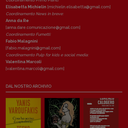
Tribunale Milano n° 5864/2023 – cod. fis.
Elisabetta Michielin
[michielin.elisabetta@gmail.com]
97943720157 –
Privacy
Coordinamento News in breve:
Anna da Re
[anna.dare.comunicazione@gmail.
com]
Coordinamento Fumetti:
Fabio Malagnini
[fabio.malagnini@gmail.
com]
Coordinamento Pulp for kids e social media:
Valentina Marcoli
[valentina.marcoli@gmail.
com]
DAL NOSTRO ARCHIVIO