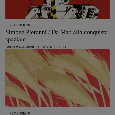
Scienza
Stranimondi
Tornare a Ballard
Valerio Evangelisti
RECENSIONI
Simone Pieranni / Da Mao alla conquista
Vampirismi
spaziale
Zong!
FABIO MALAGNINI
-
11 NOVEMBRE 2023
DIRETTRICE RESPONSABILE
Antonella Marrone
R
EDAZIONE
Walter Catalano
,
Giuseppe Costigliola
,
Anna da Re
,
Roberto Derobertis
,
Elio
Grasso
,
Fabio Malagnini
,
Valentina
Marcoli
,
Elisabetta Michielin
,
Nicole
Spallina
,
Roberto Sturm
,
Tania Tonin
CONTATTI
RECENSIONI