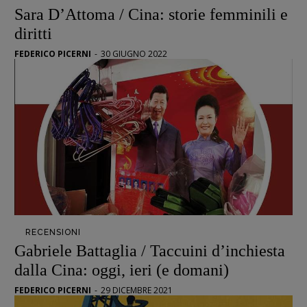
Case editrici e coordinamento
Sara D’Attoma / Cina: storie femminili e
recensioni
:
diritti
Elio Grasso
[eliovoyager@gmail.com]
FEDERICO PICERNI
-
30 GIUGNO 2022
Coordinamento Primo Piano
:
Elisabetta Michielin
[michielin.elisabetta@gmail.com]
Coordinamento News in breve:
Anna da Re
[anna.dare.comunicazione@gmail.
com]
Coordinamento Fumetti:
Fabio Malagnini
[fabio.malagnini@gmail.
com]
Coordinamento Pulp for kids e social
media:
Valentina Marcoli
RECENSIONI
[valentina.marcoli@gmail.
com]
Gabriele Battaglia / Taccuini d’inchiesta
dalla Cina: oggi, ieri (e domani)
ARCHIVIO E AUTORI
FEDERICO PICERNI
-
29 DICEMBRE 2021