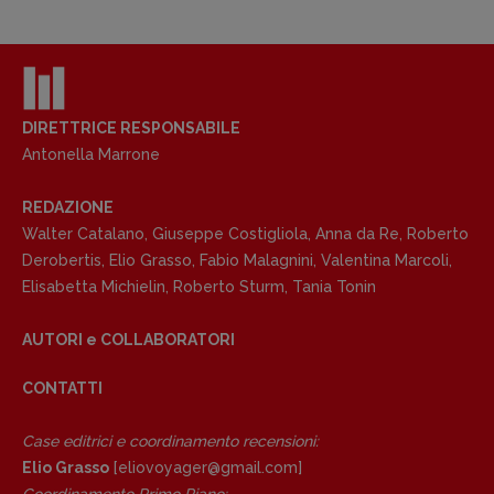
DIRETTRICE RESPONSABILE
Antonella Marrone
REDAZIONE
Walter Catalano
,
Giuseppe Costigliola
,
Anna da Re
,
Roberto
Derobertis
,
Elio Grasso
,
Fabio Malagnini
,
Valentina Marcoli
,
Elisabetta Michielin
,
Roberto Sturm
,
Tania Tonin
AUTORI e COLLABORATORI
CONTATTI
Case editrici e coordinamento recensioni
:
Elio Grasso
[eliovoyager@gmail.com]
Copyright © 2018 – 2023 Pulp Magazine –
Associazione Pulp Magazine – registrazione
Coordinamento Primo Piano
: