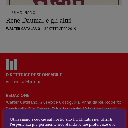
Opera prima
PRIMO PIANO
DOSSIER
René Daumal e gli altri
12 dicembre
WALTER CATALANO
-
30 SETTEMBRE 2019
Blade Runner 40
Editoria
Intelligenza Artificiale
Maestri sommersi
Pasolini 1922-2022
Psichedelia
DIRETTRICE RESPONSABILE
Antonella Marrone
Scienza
Stranimondi
REDAZIONE
Tornare a Ballard
Walter Catalano
,
Giuseppe Costigliola
,
Anna da Re
,
Roberto
Valerio Evangelisti
Derobertis
,
Elio Grasso
,
Fabio Malagnini
,
Valentina Marcoli
,
Vampirismi
Elisabetta Michielin
,
Roberto Sturm
,
Tania Tonin
Utilizziamo i cookie sul nostro sito PULP Libri per offrirti
Zong!
l'esperienza più pertinente ricordando le tue preferenze e le