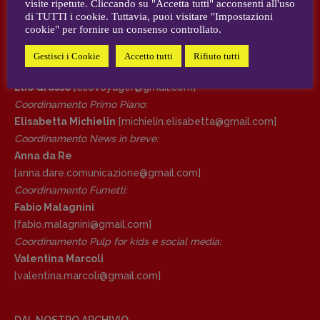
visite ripetute. Cliccando su "Accetta tutti" acconsenti all'uso
AUTORI e COLLABORATORI
di TUTTI i cookie. Tuttavia, puoi visitare "Impostazioni
cookie" per fornire un consenso controllato.
DIRETTRICE RESPONSABILE
CONTATTI
Antonella Marrone
Gestisci i Cookie
Accetto tutti
Rifiuto tutti
Case editrici e coordinamento recensioni
:
R
EDAZIONE
Elio Grasso
[eliovoyager@gmail.com]
Walter Catalano
,
Giuseppe Costigliola
,
Coordinamento Primo Piano
:
Anna da Re
,
Roberto Derobertis
,
Elio
Elisabetta Michielin
[michielin.elisabetta@gmail.com]
Grasso
,
Fabio Malagnini
,
Valentina
Coordinamento News in breve:
Marcoli
,
Elisabetta Michielin
,
Nicole
Anna da Re
Spallina
,
Roberto Sturm
,
Tania Tonin
[anna.dare.comunicazione@gmail.
com]
Coordinamento Fumetti:
CONTATTI
Fabio Malagnini
Case editrici e coordinamento
[fabio.malagnini@gmail.
com]
recensioni
:
Coordinamento Pulp for kids e social media:
Elio Grasso
[eliovoyager@gmail.com]
Valentina Marcoli
Coordinamento Primo Piano
:
[valentina.marcoli@gmail.
com]
Elisabetta Michielin
[michielin.elisabetta@gmail.com]
Coordinamento News in breve:
DAL NOSTRO ARCHIVIO