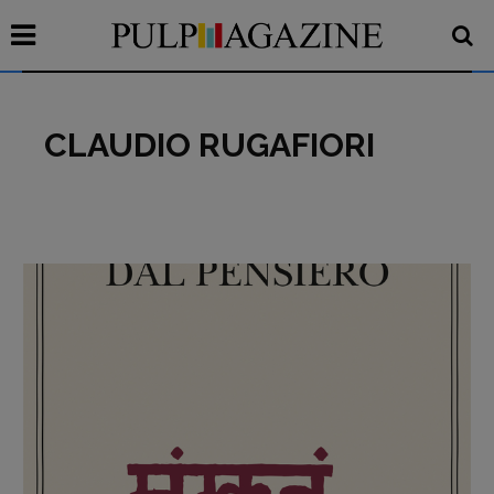
CLAUDIO RUGAFIORI
Recensioni
Primo Piano
Interviste
RUBRICHE
Archeologie del
presente
Fumetti
Libro & Film
Pulp for kids