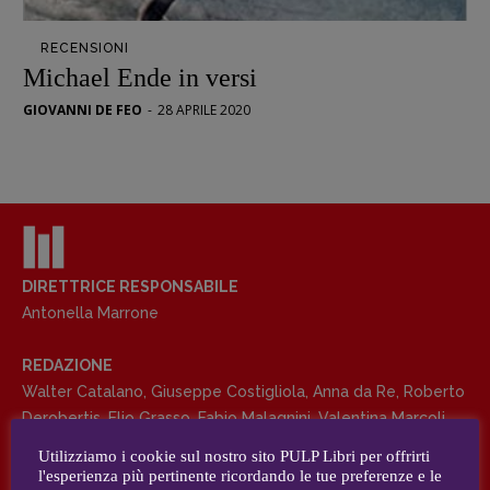
Opera prima
RECENSIONI
DOSSIER
Michael Ende in versi
12 dicembre
GIOVANNI DE FEO
-
28 APRILE 2020
Blade Runner 40
Editoria
Intelligenza Artificiale
Maestri sommersi
Pasolini 1922-2022
Psichedelia
DIRETTRICE RESPONSABILE
Antonella Marrone
Scienza
Stranimondi
REDAZIONE
Tornare a Ballard
Walter Catalano
,
Giuseppe Costigliola
,
Anna da Re
,
Roberto
Valerio Evangelisti
Derobertis
,
Elio Grasso
,
Fabio Malagnini
,
Valentina Marcoli
,
Vampirismi
Elisabetta Michielin
,
Roberto Sturm
,
Tania Tonin
Utilizziamo i cookie sul nostro sito PULP Libri per offrirti
Zong!
l'esperienza più pertinente ricordando le tue preferenze e le