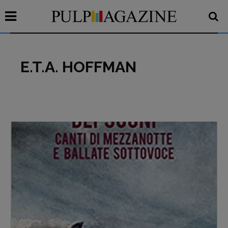
E.T.A. HOFFMAN
Recensioni
Primo Piano
Interviste
RUBRICHE
Archeologie del
presente
Fumetti
Libro & Film
Pulp for kids