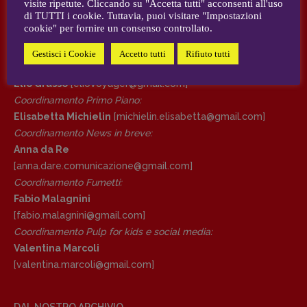
visite ripetute. Cliccando su "Accetta tutti" acconsenti all'uso
AUTORI e COLLABORATORI
di TUTTI i cookie. Tuttavia, puoi visitare "Impostazioni
cookie" per fornire un consenso controllato.
DIRETTRICE RESPONSABILE
CONTATTI
Antonella Marrone
Gestisci i Cookie
Accetto tutti
Rifiuto tutti
Case editrici e coordinamento recensioni
:
R
EDAZIONE
Elio Grasso
[eliovoyager@gmail.com]
Walter Catalano
,
Giuseppe Costigliola
,
Coordinamento Primo Piano
:
Anna da Re
,
Roberto Derobertis
,
Elio
Elisabetta Michielin
[michielin.elisabetta@gmail.com]
Grasso
,
Fabio Malagnini
,
Valentina
Coordinamento News in breve:
Marcoli
,
Elisabetta Michielin
,
Nicole
Anna da Re
Spallina
,
Roberto Sturm
,
Tania Tonin
[anna.dare.comunicazione@gmail.
com]
Coordinamento Fumetti:
CONTATTI
Fabio Malagnini
Case editrici e coordinamento
[fabio.malagnini@gmail.
com]
recensioni
:
Coordinamento Pulp for kids e social media:
Elio Grasso
[eliovoyager@gmail.com]
Valentina Marcoli
Coordinamento Primo Piano
:
[valentina.marcoli@gmail.
com]
Elisabetta Michielin
[michielin.elisabetta@gmail.com]
Coordinamento News in breve:
DAL NOSTRO ARCHIVIO