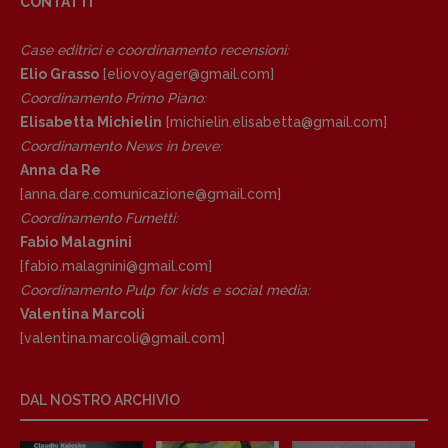
CONTATTI
Anna da Re
[anna.dare.comunicazione@gmail.
com]
Case editrici e coordinamento recensioni
:
Coordinamento Fumetti:
Elio Grasso
[eliovoyager@gmail.com]
Fabio Malagnini
Coordinamento Primo Piano
:
[fabio.malagnini@gmail.
com]
Elisabetta Michielin
[michielin.elisabetta@gmail.com]
Coordinamento Pulp for kids e social
Coordinamento News in breve:
media:
Anna da Re
Valentina Marcoli
[anna.dare.comunicazione@gmail.
com]
[valentina.marcoli@gmail.
com]
Coordinamento Fumetti:
ARCHIVIO E AUTORI
Fabio Malagnini
[fabio.malagnini@gmail.
com]
Coordinamento Pulp for kids e social media:
Valentina Marcoli
[valentina.marcoli@gmail.
com]
DAL NOSTRO ARCHIVIO