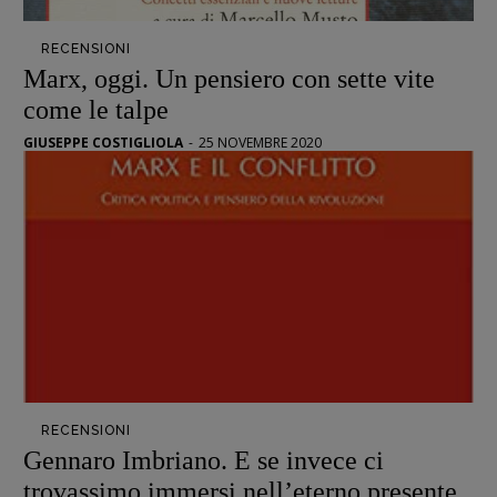
Opera prima
RECENSIONI
Marx, oggi. Un pensiero con sette vite
DOSSIER
come le talpe
12 dicembre
GIUSEPPE COSTIGLIOLA
-
25 NOVEMBRE 2020
Blade Runner 40
Editoria
Intelligenza Artificiale
Maestri sommersi
Pasolini 1922-2022
Psichedelia
Scienza
Stranimondi
Tornare a Ballard
Valerio Evangelisti
RECENSIONI
Gennaro Imbriano. E se invece ci
Vampirismi
trovassimo immersi nell’eterno presente
Zong!