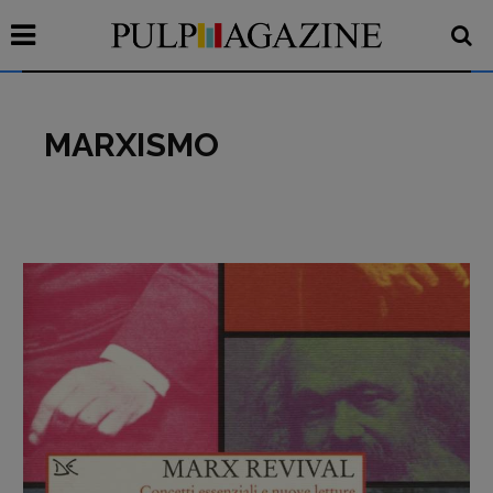
MARXISMO
Recensioni
Primo Piano
Interviste
RUBRICHE
Archeologie del
presente
Fumetti
Libro & Film
Pulp for kids