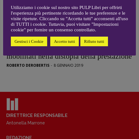
Coordinamento News in breve:
Utilizziamo i cookie sul nostro sito PULP Libri per offrirti
Anna da Re
l'esperienza più pertinente ricordando le tue preferenze e le
[anna.dare.comunicazione@gmail.
com]
visite ripetute. Cliccando su "Accetta tutti" acconsenti all'uso
Coordinamento Fumetti:
di TUTTI i cookie. Tuttavia, puoi visitare "Impostazioni
cookie" per fornire un consenso controllato.
Fabio Malagnini
[fabio.malagnini@gmail.
com]
RECENSIONI
Gestisci i Cookie
Accetto tutti
Rifiuto tutti
Coordinamento Pulp for kids e social
Roberto Ciccarelli / Eternamente
media:
mobilitati nella distopia della prestazione
Valentina Marcoli
ROBERTO DEROBERTIS
-
8 GENNAIO 2019
[valentina.marcoli@gmail.
com]
ARCHIVIO E AUTORI
DIRETTRICE RESPONSABILE
Antonella Marrone
REDAZIONE