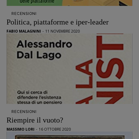
Pulp for kids
Opera prima
RECENSIONI
Politica, piattaforme e iper-leader
DOSSIER
FABIO MALAGNINI
-
11 NOVEMBRE 2020
12 dicembre
Blade Runner 40
Editoria
Intelligenza Artificiale
Maestri sommersi
Pasolini 1922-2022
Psichedelia
Scienza
Stranimondi
RECENSIONI
Tornare a Ballard
Riempire il vuoto?
Valerio Evangelisti
MASSIMO LORI
-
16 OTTOBRE 2020
Vampirismi