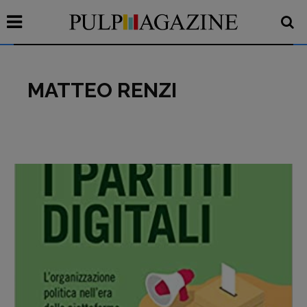
MATTEO RENZI
Recensioni
Primo Piano
Interviste
RUBRICHE
Archeologie del
presente
Fumetti
Libro & Film