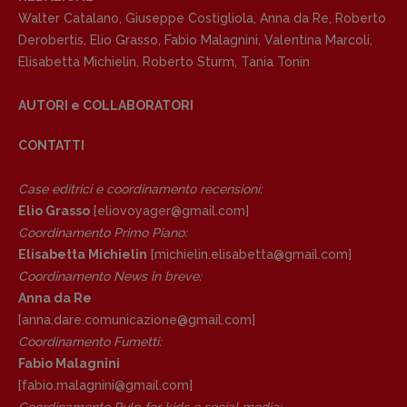
Walter Catalano
,
Giuseppe Costigliola
,
Anna da Re
,
Roberto
Derobertis
,
Elio Grasso
,
Fabio Malagnini
,
Valentina Marcoli
,
Elisabetta Michielin
,
Roberto Sturm
,
Tania Tonin
AUTORI e COLLABORATORI
CONTATTI
Case editrici e coordinamento recensioni
:
Elio Grasso
[eliovoyager@gmail.com]
Coordinamento Primo Piano
:
Elisabetta Michielin
[michielin.elisabetta@gmail.com]
Coordinamento News in breve:
Anna da Re
[anna.dare.comunicazione@gmail.
com]
Coordinamento Fumetti:
Fabio Malagnini
[fabio.malagnini@gmail.
com]
Coordinamento Pulp for kids e social media: