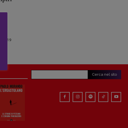
 di
di
E 2019
Cerca nel sito