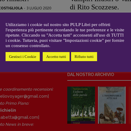
di Rito Scozzese.
COSTIGLIOLA
-
3 LUGLIO 2020
CONTATTI
i
Riflessioni a margine
Case editrici e coordinamento
allard
L’Accusa del sangue 
recensioni
:
Utilizziamo i cookie sul nostro sito PULP Libri per offrirti
l'esperienza più pertinente ricordando le tue preferenze e le visite
gelisti
Furio Jesi
Elio Grasso
ripetute. Cliccando su "Accetta tutti" acconsenti all'uso di TUTTI
[eliovoyager@gmail.com]
i cookie. Tuttavia, puoi visitare "Impostazioni cookie" per fornire
PAOLO PREZZAVENTO
-
5 DICEMBR
Coordinamento Primo Piano
:
un consenso controllato.
Elisabetta Michielin
Gestisci i Cookie
Accetto tutti
Rifiuto tutti
[michielin.elisabetta@gmail.com]
Coordinamento News in breve:
Anna da Re
DAL NOSTRO ARCHIVIO
[anna.dare.comunicazione@gmail.
com]
 e coordinamento recensioni
:
Coordinamento Fumetti:
eliovoyager@gmail.com]
Fabio Malagnini
to Primo Piano
:
[fabio.malagnini@gmail.
com]
ichielin
Coordinamento Pulp for kids e
social media:
lisabetta@gmail.com]
Valentina Marcoli
o News in breve:
[valentina.marcoli@gmail.
com]