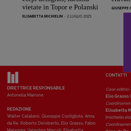
Opera prima
Scienza
vietate in Topor e Polanski
GIUSEPPE 
Stranimond
ELISABETTA MICHIELIN
-
2 LUGLIO 2025
Tornare a B
Valerio Evan
Vampirismi
Zong!
CONTATTI
DIRETTRICE RESPONSABILE
Case editrici
Antonella Marrone
Elio Grasso
[
Coordinamen
REDAZIONE
Elisabetta M
Walter Catalano
,
Giuseppe Costigliola
,
Anna
[michielin.e
da Re
,
Roberto Derobertis
,
Elio Grasso
,
Fabio
Coordinament
Malagnini
,
Valentina Marcoli
,
Elisabetta