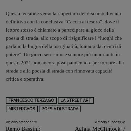
Questa tensione verso la riapertura del discorso diventa
definitiva con la conclusiva “Caccia al tesoro”, dove il
lettore stesso è chiamato a partecipare al gioco della
poesia di strada, allo scopo di risignificare i “luoghi che
parlano la lingua della marginalità, lontano dai centri di
potere”. Un gioco serissimo e sempre più importante in
questo 2021 non ancora post-pandemico, per tornare alla
Copyright © 2018 – 2023 Pulp Magazine –
strada e alla poesia di strada con rinnovata capacità
Associazione Pulp Magazine – registrazione
critica e operativa.
Tribunale Milano n° 5864/2023 – cod. fis.
97943720157 –
Privacy
FRANCESCO TERZAGO
LA STREET ART
MISTERCAOS
POESIA DI STRADA
Articolo precedente
Articolo successivo
Remo Bassini:
Aglaia McClintock /