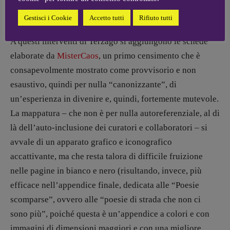
alla componente “poetica”.
Gestisci i Cookie
Accetto tutti
Rifiuto tutti
A questi interventi di Terzago si aggiungono le schede
elaborate da
MisterCaos
, un primo censimento che è
consapevolmente mostrato come provvisorio e non
esaustivo, quindi per nulla “canonizzante”, di
un’esperienza in divenire e, quindi, fortemente mutevole.
La mappatura – che non è per nulla autoreferenziale, al di
là dell’auto-inclusione dei curatori e collaboratori – si
avvale di un apparato grafico e iconografico
accattivante, ma che resta talora di difficile fruizione
nelle pagine in bianco e nero (risultando, invece, più
efficace nell’appendice finale, dedicata alle “Poesie
scomparse”, ovvero alle “poesie di strada che non ci
sono più”, poiché questa è un’appendice a colori e con
immagini di dimensioni maggiori e con una migliore