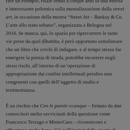
fare un esempio, risale ormai a cinque anni fa una nutrita
e interessante polemica sulla musealizzazione della
street
DOSSIER
art,
in occasione della mostra “Street Art – Banksy & Co.
12 dicembre
L’arte allo stato urbano”, organizzata a Bologna nel
Blade Runner 40
2016. Se manca, qui, lo spazio per ripercorrere le tante
Editoria
vie prese da quel dibattito, è però opportuno sottolineare
Intelligenza Artificiale
che un libro che cerchi di indagare, e al tempo stesso far
Maestri sommersi
emergere la poesia di strada, potrebbe incorrere negli
Pasolini 1922-2022
stessi rischi, all’interno di un’operazione di
Psichedelia
appropriazione dai confini intellettuali peraltro non
Scienza
congruenti con quelli dell’oggetto di studio e
Stranimondi
testimonianza.
Tornare a Ballard
Valerio Evangelisti
È un rischio che
Con le parole ovunque –
firmato da due
Vampirismi
conoscitori molto ravvicinati della questione come
Zong!
Francesco Terzago e MisterCaos – riconoscono e