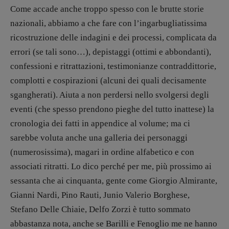
Come accade anche troppo spesso con le brutte storie
Psichedelia
nazionali, abbiamo a che fare con l’ingarbugliatissima
Scienza
ricostruzione delle indagini e dei processi, complicata da
Stranimondi
errori (se tali sono…), depistaggi (ottimi e abbondanti),
Tornare a Ballard
confessioni e ritrattazioni, testimonianze contraddittorie,
Valerio Evangelisti
complotti e cospirazioni (alcuni dei quali decisamente
Vampirismi
sgangherati). Aiuta a non perdersi nello svolgersi degli
Zong!
eventi (che spesso prendono pieghe del tutto inattese) la
cronologia dei fatti in appendice al volume; ma ci
DIRETTRICE RESPONSABILE
sarebbe voluta anche una galleria dei personaggi
Antonella Marrone
(numerosissima), magari in ordine alfabetico e con
R
EDAZIONE
associati ritratti. Lo dico perché per me, più prossimo ai
Walter Catalano
,
Giuseppe Costigliola
,
sessanta che ai cinquanta, gente come Giorgio Almirante,
Anna da Re
,
Roberto Derobertis
,
Elio
Gianni Nardi, Pino Rauti, Junio Valerio Borghese,
Grasso
,
Fabio Malagnini
,
Valentina
Stefano Delle Chiaie, Delfo Zorzi è tutto sommato
Marcoli
,
Elisabetta Michielin
,
Nicole
Spallina
,
Roberto Sturm
,
Tania Tonin
abbastanza nota, anche se Barilli e Fenoglio me ne hanno