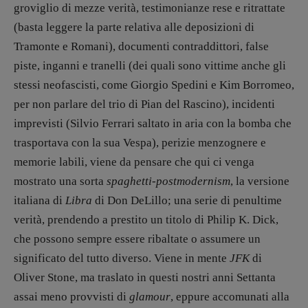
groviglio di mezze verità, testimonianze rese e ritrattate
(basta leggere la parte relativa alle deposizioni di
Tramonte e Romani), documenti contraddittori, false
piste, inganni e tranelli (dei quali sono vittime anche gli
stessi neofascisti, come Giorgio Spedini e Kim Borromeo,
per non parlare del trio di Pian del Rascino), incidenti
imprevisti (Silvio Ferrari saltato in aria con la bomba che
trasportava con la sua Vespa), perizie menzognere e
memorie labili, viene da pensare che qui ci venga
mostrato una sorta
spaghetti-postmodernism
, la versione
italiana di
Libra
di Don DeLillo; una serie di penultime
verità, prendendo a prestito un titolo di Philip K. Dick,
che possono sempre essere ribaltate o assumere un
significato del tutto diverso. Viene in mente
JFK
di
Oliver Stone, ma traslato in questi nostri anni Settanta
assai meno provvisti di
glamour
, eppure accomunati alla