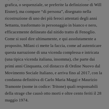
Interviste
grafica, o sequenziale, se preferite la definizione di Will
RUBRICHE
Eisner), ma compare “di persona”, disegnato nella
Archeologie del
ricostruzione di uno dei più feroci attentati degli anni
presente
Settanta, trasformato in personaggio in bianco e nero,
Fumetti
efficacemente delineato dal nitido tratto di Fenoglio.
Libro & Film
Come si suol dire ultimamente, e qui assolutamente a
Pulp for kids
proposito, Milani ci mette la faccia, come ad autenticare
Opera prima
questa narrazione di una vicenda complessa e intricata
(una tipica vicenda italiana, insomma), che parte dai
primi anni Cinquanta, col distacco di Ordine Nuovo dal
DOSSIER
Movimento Sociale Italiano, e arriva fino al 2017, con la
12 dicembre
condanna definitiva di Carlo Maria Maggi e Maurizio
Blade Runner 40
Tramonte (nome in codice: Tritone) quali responsabili
Editoria
della strage che causò otto morti e oltre cento feriti il 28
Intelligenza Artificiale
maggio 1974.
Maestri sommersi
Pasolini 1922-2022