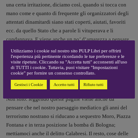
una certa irritazione, diciamo così, quando si tocca con
mano come e quanto di frequente gli organizzatori degli
attentati dinamitardi siano stati coperti, aiutati, favoriti
ecc. da quello Stato che a parole li vituperava e li
condannava. E viene anche un po’ d’amarezza a pensare
quanto i cosiddetti “anni di piombo” siano oggetto di una
Utilizziamo i cookie sul nostro sito PULP Libri per offrirti
memoria parziale e fuorviante già nel nome, perché a ben
l'esperienza più pertinente ricordando le tue preferenze e le
visite ripetute. Cliccando su "Accetta tutti" acconsenti all'uso
vedere furono anche anni di tritolo, quando Iraq e Siria
di TUTTI i cookie. Tuttavia, puoi visitare "Impostazioni
cookie" per fornire un consenso controllato.
erano qui da noi: non era sempre questione di pallottole
mirate, ma anche di carneficine indiscriminate.
Gestisci i Cookie
Accetto tutti
Rifiuto tutti
Non solo: leggendo queste pagine viene anche da
pensare che nel nostro paesaggio mediatico gli anni del
terrorismo nostrano si riducano a sequestro Moro, Piazza
Fontana e in terza posizione la bomba di Bologna;
mettiamoci anche il delitto Calabresi. Il resto, cose delle