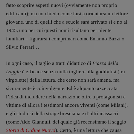
fatto scoprire aspetti nuovi (ovviamente non proprio
CONTATTI
edificanti); ma mi chiedo come farà a orientarsi un lettore
Case editrici e coordinamento
giovane, uno di quelli che a scuola sarà arrivato sì e no al
recensioni
:
1945, uno per cui questi nomi risultano per niente
Elio Grasso
[eliovoyager@gmail.com]
Coordinamento Primo Piano
:
familiari – figurarsi i comprimari come Emanno Buzzi o
Elisabetta Michielin
Silvio Ferrari…
[michielin.elisabetta@gmail.com]
Coordinamento News in breve:
In ogni caso, il taglio a tratti didattico di
Piazza della
Anna da Re
Loggia
è efficace senza nulla togliere alla godibilità (tra
[anna.dare.comunicazione@gmail.
com]
Coordinamento Fumetti:
virgolette) della lettura, che certo non sarà amena, ma
Fabio Malagnini
sicuramente è coinvolgente. Ed è alquanto azzeccata
[fabio.malagnini@gmail.
com]
l’idea di includere nella narrazione oltre a protagonisti e
Coordinamento Pulp for kids e social
vittime di allora i testimoni ancora viventi (come Milani),
media:
Valentina Marcoli
e gli studiosi della strage bresciana e d’altri massacri
[valentina.marcoli@gmail.
com]
(come Aldo Giannuli, del quale già recensimmo il saggio
Storia di Ordine Nuovo
). Certo, è una lettura che causa
ARCHIVIO E AUTORI