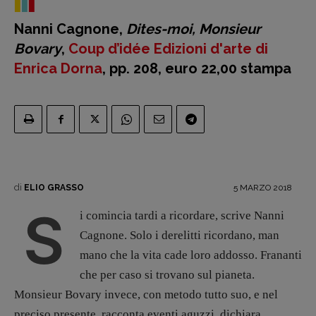
Nanni Cagnone,
Dites-moi, Monsieur
Bovary
,
Coup d’idée Edizioni d'arte di
Enrica Dorna
, pp. 208, euro 22,00 stampa
Recensioni
Primo Piano
Interviste
RUBRICHE
Archeologie del
di
5 MARZO 2018
ELIO GRASSO
presente
S
i comincia tardi a ricordare, scrive Nanni
Fumetti
Cagnone. Solo i derelitti ricordano, man
Libro & Film
mano che la vita cade loro addosso. Frananti
Pulp for kids
che per caso si trovano sul pianeta.
Opera prima
Monsieur Bovary invece, con metodo tutto suo, e nel
preciso presente, racconta eventi aguzzi, dichiara