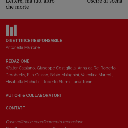
Lettere, ma tutt’altro
Uscire di scena
che morte
DIRETTRICE RESPONSABILE
Antonella Marrone
REDAZIONE
Copyright © 2018 – 2023 Pulp Magazine –
Associazione Pulp Magazine – registrazione
Walter Catalano
,
Giuseppe Costigliola
,
Anna da Re
,
Roberto
Tribunale Milano n° 5864/2023 – cod. fis.
Derobertis
,
Elio Grasso
,
Fabio Malagnini
,
Valentina Marcoli
,
97943720157 –
Privacy
Elisabetta Michielin
,
Roberto Sturm
,
Tania Tonin
AUTORI e COLLABORATORI
CONTATTI
Case editrici e coordinamento recensioni
: