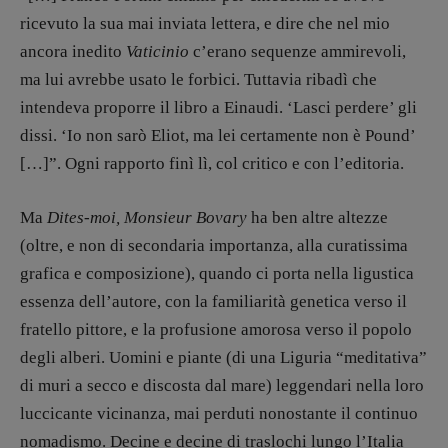
Antonella Marrone
ricevuto la sua mai inviata lettera, e dire che nel mio
ancora inedito
Vaticinio
c’erano sequenze ammirevoli,
R
EDAZIONE
ma lui avrebbe usato le forbici. Tuttavia ribadì che
Walter Catalano
,
Giuseppe Costigliola
,
intendeva proporre il libro a Einaudi. ‘Lasci perdere’ gli
Anna da Re
,
Roberto Derobertis
,
Elio
dissi. ‘Io non sarò Eliot, ma lei certamente non è Pound’
Grasso
,
Fabio Malagnini
,
Valentina
Marcoli
,
Elisabetta Michielin
,
Nicole
[…]”. Ogni rapporto finì lì, col critico e con l’editoria.
Spallina
,
Roberto Sturm
,
Tania Tonin
Ma
Dites-moi, Monsieur Bovary
ha ben altre altezze
CONTATTI
(oltre, e non di secondaria importanza, alla curatissima
Case editrici e coordinamento
recensioni
:
grafica e composizione), quando ci porta nella ligustica
Elio Grasso
[eliovoyager@gmail.com]
essenza dell’autore, con la familiarità genetica verso il
Coordinamento Primo Piano
:
fratello pittore, e la profusione amorosa verso il popolo
Elisabetta Michielin
degli alberi. Uomini e piante (di una Liguria “meditativa”
[michielin.elisabetta@gmail.com]
di muri a secco e discosta dal mare) leggendari nella loro
Coordinamento News in breve:
Anna da Re
luccicante vicinanza, mai perduti nonostante il continuo
[anna.dare.comunicazione@gmail.
com]
nomadismo. Decine e decine di traslochi lungo l’Italia