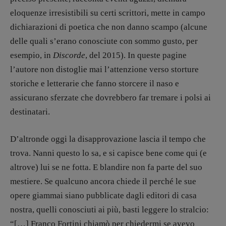
DOSSIER
eloquenze irresistibili su certi scrittori, mette in campo
12 dicembre
dichiarazioni di poetica che non danno scampo (alcune
Blade Runner 40
delle quali s’erano conosciute con sommo gusto, per
Editoria
esempio, in
Discorde
, del 2015). In queste pagine
Intelligenza Artificiale
l’autore non distoglie mai l’attenzione verso storture
Maestri sommersi
storiche e letterarie che fanno storcere il naso e
Pasolini 1922-2022
assicurano sferzate che dovrebbero far tremare i polsi ai
Psichedelia
destinatari.
Scienza
Stranimondi
D’altronde oggi la disapprovazione lascia il tempo che
Tornare a Ballard
trova. Nanni questo lo sa, e si capisce bene come qui (e
Valerio Evangelisti
altrove) lui se ne fotta. E blandire non fa parte del suo
Vampirismi
mestiere. Se qualcuno ancora chiede il perché le sue
Zong!
opere giammai siano pubblicate dagli editori di casa
nostra, quelli conosciuti ai più, basti leggere lo stralcio:
“[…] Franco Fortini chiamò per chiedermi se avevo
DIRETTRICE RESPONSABILE