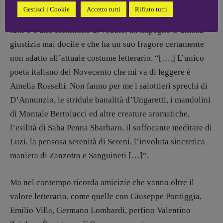
tendenza: armonici, amorosi, dissidenti, urticanti,
Gestisci i Cookie
Accetto tutti
Rifiuto tutti
sessualmennte ricreativi, anche talvolta garbati. Ma per
tutti c’è una continuità di vedute, un impegno d’umana
giustizia mai docile e che ha un suo fragore certamente
non adatto all’attuale costume letterario. “[….] L’unico
poeta italiano del Novecento che mi va di leggere è
Amelia Rosselli. Non fanno per me i salottieri sprechi di
D’Annunzio, le stridule banalità d’Ungaretti, i mandolini
di Montale Bertolucci ed altre creature aromatiche,
l’esilità di Saba Penna Sbarbaro, il soffocante meditare di
Luzi, la pensosa serenità di Sereni, l’involuta sincretica
maniera di Zanzotto e Sanguineti […]”.
Ma nel contempo ricorda amicizie che vanno oltre il
valore letterario, come quelle con Giuseppe Pontiggia,
Emilio Villa, Germano Lombardi, perfino Valentino